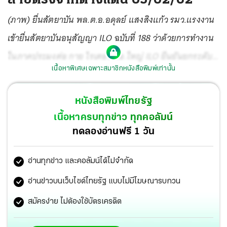
(ภาพ) ยื่นสัตยาบัน พล.ต.อ.อดุลย์ แสงสิงแก้ว รมว.แรงงาน
เข้ายื่นสัตยาบันอนุสัญญา ILO ฉบับที่ 188 ว่าด้วยการทำงาน
ในภาคประมงต่อ กาย ไรเตอร์ ผอ.ใหญ่ ILO ยืนยันยกระดับ
เนื้อหาพิเศษเฉพาะสมาชิกหนังสือพิมพ์เท่านั้น
มาตรฐานคุ้มครองแรงงานภาคประมง ที่นครเจนีวา สวิตฯ.
หนังสือพิมพ์ไทยรัฐ
เนื้อหาครบทุกข่าว ทุกคอลัมน์
ทดลองอ่านฟรี 1 วัน
อ่านทุกข่าว และคอลัมน์ได้ไม่จำกัด
อ่านข่าวบนเว็บไซต์ไทยรัฐ แบบไม่มีโฆษณารบกวน
สมัครง่าย ไม่ต้องใช้บัตรเครดิต