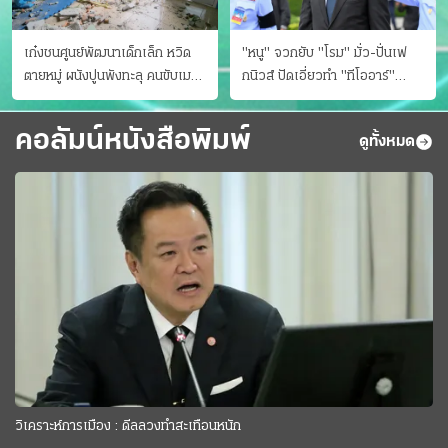
เก๋งชนศูนย์พัฒนาเด็กเล็ก หวิด
"หนู" จวกยับ "โรม" มั่ว-ปั่นเฟ
ตายหมู่ ผนังปูนพังทะลุ คนขับเมา
กนิวส์ ปัดเอี่ยวทํา "ทีโออาร์"
ยา
ต้นทางโกงสอบฉาว
คอลัมน์หนังสือพิมพ์
ดูทั้งหมด
วิเคราะห์การเมือง : ดีลลวงทำสะเทือนหนัก