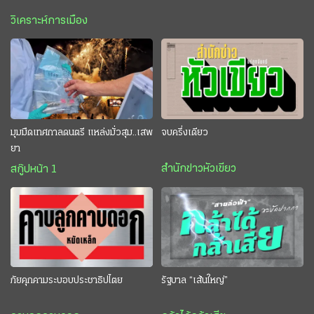
วิเคราะห์การเมือง
มุมมืดเทศกาลดนตรี แหล่งมั่วสุม..เสพ
จบครึ่งเดียว
ยา
สำนักข่าวหัวเขียว
สกู๊ปหน้า 1
ภัยคุกคามระบอบประชาธิปไตย
รัฐบาล “เส้นใหญ่”