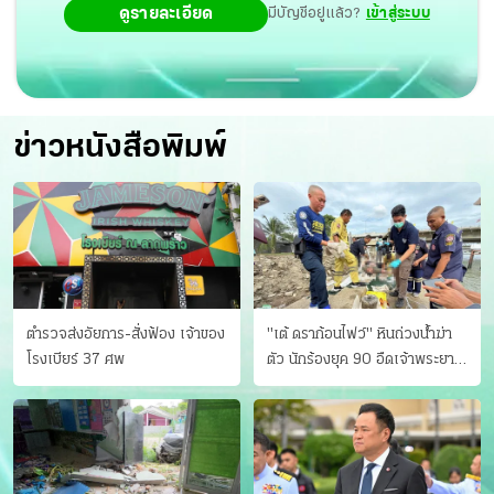
ดูรายละเอียด
มีบัญชีอยู่แล้ว?
เข้าสู่ระบบ
ข่าวหนังสือพิมพ์
ตำรวจส่งอัยการ-สั่งฟ้อง เจ้าของ
"เต้ ดราก้อนไฟว์" หินถ่วงน้ำฆ่า
โรงเบียร์ 37 ศพ
ตัว นักร้องยุค 90 อืดเจ้าพระยา
แฟนหาตัววุ่น เครียดธุรกิจ!