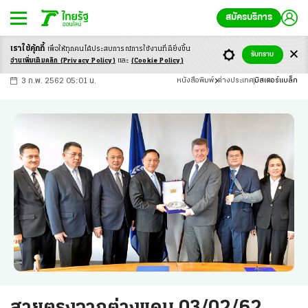
สมัครบริการ
เราใช้คุ้กกี้
เพื่อให้ทุกคนได้ประสบ
การณ์การใช้งานที่ดียิ่งขึ้น
+
ก
ก
-ก
รับทราบ
อ่านเพิ่มเติมคลิก
(Privacy Policy)
และ
(Cookie Policy)
3 ก.พ. 2562 05:01 น.
หนังสือพิมพ์
ต่างประเทศ
มิสเตอร์แบล็ก
สายตรงจากต่างแดน 03/02/62