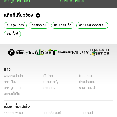
คาบลูกคาบดอก
กล้าได้กล้าเสีย
แท็กที่เกี่ยวข้อง
สหรัฐอเมริกา
ออสเตรเลีย
มิสเตอร์แบล็ก
สายตรงจากต่างแดน
ข่าวทั่วไป
ข่าว
พระราชสำนัก
ทั่วไทย
ในกระแส
การเมือง
นโยบายรัฐ
ต่างประเทศ
อาชญากรรม
ยานยนต์
ราคาทองคำ
ความยั่งยืน
เนื้อหาที่น่าสนใจ
รายงานพิเศษ
หนังสือพิมพ์
คอลัมน์