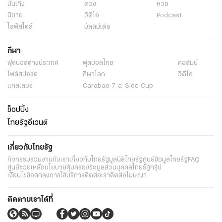
บันเทิง
ดวง
หวย
นิยาย
วิดีโอ
Podcast
ไลฟ์สไตล์
มัลติมีเดีย
กีฬา
ฟุตบอลต่่างประเทศ
ฟุตบอลไทย
คอลัมน์
ไฟต์สปอร์ต
กีฬาโลก
วิดีโอ
แกลเลอรี่
Carabao 7-a-Side Cup
ช็อปปิ้ง
ไทยรัฐอีเวนต์
เกี่ยวกับไทยรัฐ
กิจกรรม
ร่วมงานกับเรา
เกี่ยวกับไทยรัฐ
มูลนิธิไทยรัฐ
ศูนย์ข้อมูลไทยรัฐ
FAQ
ศูนย์ช่วยเหลือ
นโยบายคุ้มครองข้อมูลส่วนบุคคลไทยรัฐกรุ๊ป
เงื่อนไขข้อตกลงการใช้บริการ
ติดต่อเรา
ติดต่อโฆษณา
ติดตามเราได้ที่