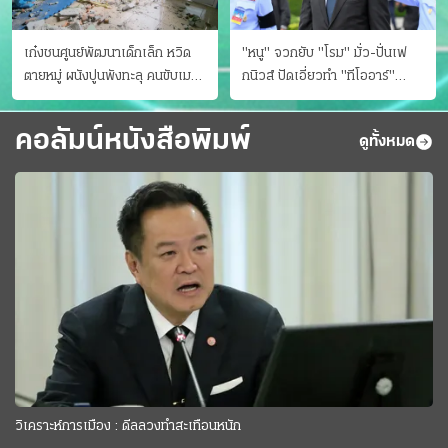
เก๋งชนศูนย์พัฒนาเด็กเล็ก หวิด
"หนู" จวกยับ "โรม" มั่ว-ปั่นเฟ
ตายหมู่ ผนังปูนพังทะลุ คนขับเมา
กนิวส์ ปัดเอี่ยวทํา "ทีโออาร์"
ยา
ต้นทางโกงสอบฉาว
คอลัมน์หนังสือพิมพ์
ดูทั้งหมด
วิเคราะห์การเมือง : ดีลลวงทำสะเทือนหนัก