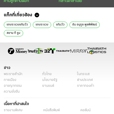
คาบลูกคาบดอก
กล้าได้กล้าเสีย
แท็กที่เกี่ยวข้อง
แกงระแวงแก้มวัว
แกงระแวง
แก้มวัว
อ้น อนุกูล พูลพิพัฒน์
สยาม ที รูม
ข่าว
พระราชสำนัก
ทั่วไทย
ในกระแส
การเมือง
นโยบายรัฐ
ต่างประเทศ
อาชญากรรม
ยานยนต์
ราคาทองคำ
ความยั่งยืน
เนื้อหาที่น่าสนใจ
รายงานพิเศษ
หนังสือพิมพ์
คอลัมน์