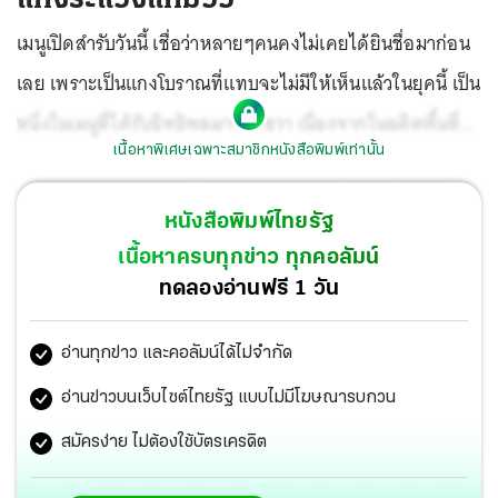
เมนูเปิดสำรับวันนี้ เชื่อว่าหลายๆคนคงไม่เคยได้ยินชื่อมาก่อน
เลย เพราะเป็นแกงโบราณที่แทบจะไม่มีให้เห็นแล้วในยุคนี้ เป็น
หนึ่งในเมนูที่ได้รับอิทธิพลมาจากชวา เนื่องจากในอดีตพื้นที่
เนื้อหาพิเศษเฉพาะสมาชิกหนังสือพิมพ์เท่านั้น
ทางตอนใต้ของประเทศไทยมีอาณาเขตขยายเข้าไปใน
มาเลเซียกว่าครึ่ง จึงมีวัฒนธรรมที่ใกล้เคียงกันมาก จนเกิด
หนังสือพิมพ์ไทยรัฐ
ความระแวงว่า เอ...แกงนี้เป็นแกงเขียวหวานของบ้านเรา หรือ
เนื้อหาครบทุกข่าว ทุกคอลัมน์
เป็นแกงของอินโดนีเซียกันแน่ จึงเป็นที่มาของชื่อเมนูนี้ว่า “แกง
ทดลองอ่านฟรี 1 วัน
ระแวง” นั่นเอง โดยเลือกใช้เนื้อวัวส่วนแก้มเป็นวัตถุดิบ เมนูนี้
อ่านทุกข่าว และคอลัมน์ได้ไม่จำกัด
จึงมีชื่อเรียกว่า “แกงระแวงแก้มวัว”
อ่านข่าวบนเว็บไซต์ไทยรัฐ แบบไม่มีโฆษณารบกวน
สมัครง่าย ไม่ต้องใช้บัตรเครดิต