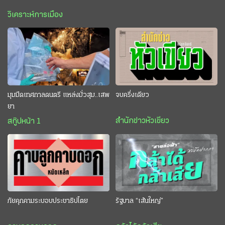
วิเคราะห์การเมือง
มุมมืดเทศกาลดนตรี แหล่งมั่วสุม..เสพ
จบครึ่งเดียว
ยา
สำนักข่าวหัวเขียว
สกู๊ปหน้า 1
ภัยคุกคามระบอบประชาธิปไตย
รัฐบาล “เส้นใหญ่”