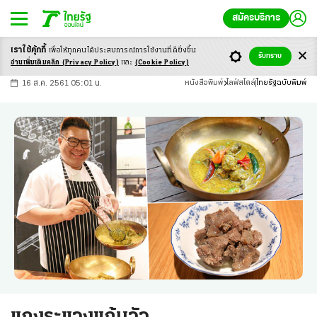
สมัครบริการ
เราใช้คุ้กกี้
เพื่อให้ทุกคนได้ประสบ
การณ์การใช้งานที่ดียิ่งขึ้น
+
ก
ก
-ก
รับทราบ
อ่านเพิ่มเติมคลิก
(Privacy Policy)
และ
(Cookie Policy)
16 ส.ค. 2561 05:01 น.
หนังสือพิมพ์
ไลฟ์สไตล์
ไทยรัฐฉบับพิมพ์
แกงระแวงแก้มวัว