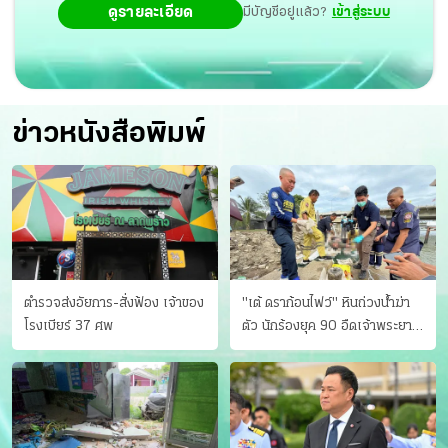
ดูรายละเอียด
มีบัญชีอยู่แล้ว?
เข้าสู่ระบบ
ข่าวหนังสือพิมพ์
ตำรวจส่งอัยการ-สั่งฟ้อง เจ้าของ
"เต้ ดราก้อนไฟว์" หินถ่วงน้ำฆ่า
โรงเบียร์ 37 ศพ
ตัว นักร้องยุค 90 อืดเจ้าพระยา
แฟนหาตัววุ่น เครียดธุรกิจ!