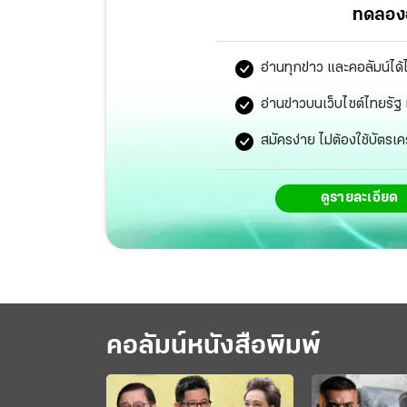
ส่วน ม.3 และ ม.6 อยู่ระหว่างตรวจทานข้อสอบ ซ
ทดลองอ
ในเดือน ธ.ค.นี้ และข้อสอบที่ สสวท.ออก เชื่อว
เนื้อหาจะไม่เกินจากตำราเรียนแน่นอน เพราะ สสว
อ่านทุกข่าว และคอลัมน์ได้
อ่านข่าวบนเว็บไซต์ไทยร
สมัครง่าย ไม่ต้องใช้บัตรเค
ดูรายละเอียด
คอลัมน์หนังสือพิมพ์