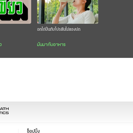
อกไก่ปั่นกับโปรตีนไม่ตรงปก
ว
มันมากับอาหาร
ช็อปปิ้ง