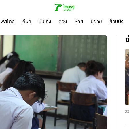
ลฟ์สไตล์
กีฬา
บันเทิง
ดวง
หวย
นิยาย
ช็อปปิ้ง
ข
รว