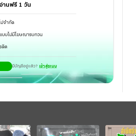
ึ่งมั่นใจว่าการจัดทำข้อสอบจะเสร็จตามแผนที่กำหนดไว้
่านฟรี 1 วัน
่าจะสามารถวัดความสามารถของเด็กได้แท้จริง และ
ท.เป็นผู้จัดทำหลักสูตรดังกล่าว
ไม่จำกัด
ัฐ แบบไม่มีโฆษณารบกวน
รดิต
มีบัญชีอยู่แล้ว?
เข้าสู่ระบบ