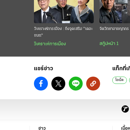
วิเคราะห์การเมือง : ถึงจุดเสริม "เดอะ
จิตวิทยาอาชญากร 
แบก"
สกู๊ปหน้า 1
วิเคราะห์การเมือง
แชร์ข่าว
แท็กที่เ
โอเน็ต
ข่าว
เนื้อ