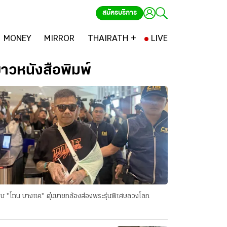
สมัครบริการ
MONEY
MIRROR
THAIRATH +
LIVE
่าวหนังสือพิมพ์
บ "โทน บางแค" ตุ๋นขายกล้องส่องพระรุ่นพิเศษลวงโลก