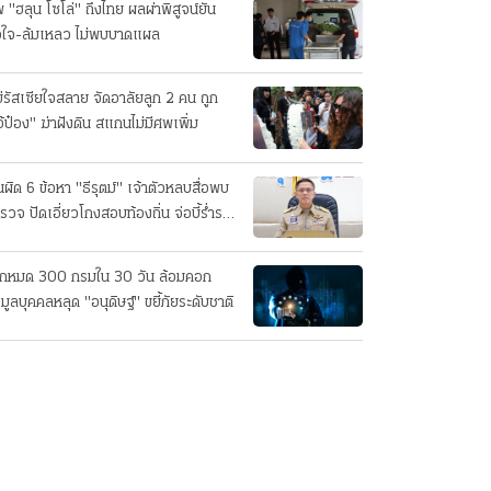
 "ฮลุน โซโล่" ถึงไทย ผลผ่าพิสูจน์ยัน
วใจ-ล้มเหลว ไม่พบบาดแผล
่รัสเซียใจสลาย จัดอาลัยลูก 2 คน ถูก
อ้ป๋อง" ฆ่าฝังดิน สแกนไม่มีศพเพิ่ม
นผิด 6 ข้อหา "ธีรุตม์" เจ้าตัวหลบสื่อพบ
รวจ ปัดเอี่ยวโกงสอบท้องถิ่น จ่อบี้รํ่ารวย
กปกติ
็กหมด 300 กรมใน 30 วัน ล้อมคอก
อมูลบุคคลหลุด "อนุดิษฐ์" ขยี้ภัยระดับชาติ