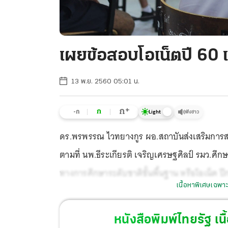
เผยข้อสอบโอเน็ตปี 60 เ
13 พ.ย. 2560 05:01 น.
+
ก
ก
-ก
ฟังข่าว
Light
ดร.พรพรรณ ไวทยางกูร ผอ.สถาบันส่งเสริมการส
ตามที่ นพ.ธีระเกียรติ เจริญเศรษฐศิลป์ รมว
ทางการศึกษาระดับชาติขั้นพื้นฐาน หรือโอเน็ต 
เนื้อหาพิเศษเฉพาะ
สำหรับนักเรียน ป.6 ม.3 และ ม.6 ซึ่งจะมีการสอบ
ป.6 เสร็จแล้ว กำลังจะส่งและจัดพิมพ์เป็นอักษรเ
หนังสือพิมพ์ไทยรัฐ
เนื