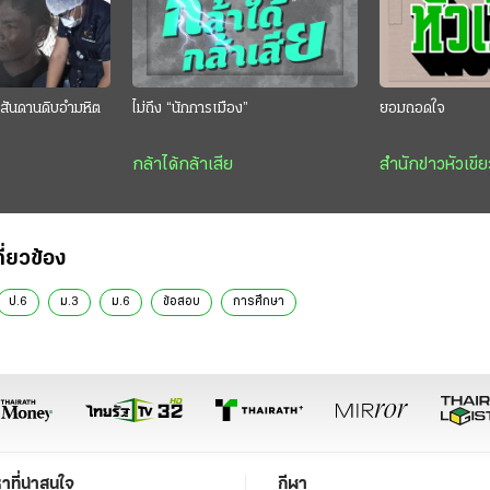
สันดานดิบอำมหิต
ไม่ถึง “นักการเมือง”
ยอมถอดใจ
กล้าได้กล้าเสีย
สำนักข่าวหัวเขีย
กี่ยวข้อง
ป.6
ม.3
ม.6
ข้อสอบ
การศึกษา
หาที่น่าสนใจ
กีฬา