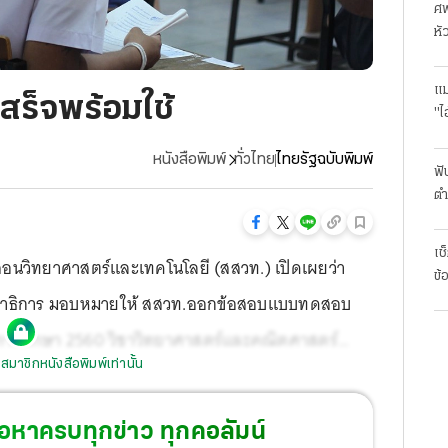
ศพ
หั
แม
สร็จพร้อมใช้
"ไ
หนังสือพิมพ์
ทั่วไทย
ไทยรัฐฉบับพิมพ์
ฟั
ตำ
มา
เช
อนวิทยาศาสตร์และเทคโนโลยี (สสวท.) เปิดเผยว่า
ข้
.ศึกษาธิการ มอบหมายให้ สสวท.ออกข้อสอบแบบทดสอบ
ปีการศึกษา 2560 วิชาวิทยาศาสตร์และคณิตศาสตร์
สมาชิกหนังสือพิมพ์เท่านั้น
ปี 2561 นั้น สสวท.ได้ออกข้อสอบโอเน็ตของนักเรียน
บรลล์ เพื่อใช้สำหรับนักเรียนที่มีความพิการทางสายตา
้อหาครบทุกข่าว ทุกคอลัมน์