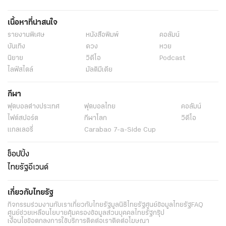
เนื้อหาที่น่าสนใจ
รายงานพิเศษ
หนังสือพิมพ์
คอลัมน์
บันเทิง
ดวง
หวย
นิยาย
วิดีโอ
Podcast
ไลฟ์สไตล์
มัลติมีเดีย
กีฬา
ฟุตบอลต่่างประเทศ
ฟุตบอลไทย
คอลัมน์
ไฟต์สปอร์ต
กีฬาโลก
วิดีโอ
แกลเลอรี่
Carabao 7-a-Side Cup
ช็อปปิ้ง
ไทยรัฐอีเวนต์
เกี่ยวกับไทยรัฐ
กิจกรรม
ร่วมงานกับเรา
เกี่ยวกับไทยรัฐ
มูลนิธิไทยรัฐ
ศูนย์ข้อมูลไทยรัฐ
FAQ
ศูนย์ช่วยเหลือ
นโยบายคุ้มครองข้อมูลส่วนบุคคลไทยรัฐกรุ๊ป
เงื่อนไขข้อตกลงการใช้บริการ
ติดต่อเรา
ติดต่อโฆษณา