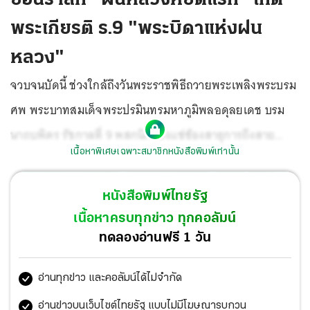
พระเกียรติ ร.9 "พระบิดาแห่งฝน
หลวง"
จวบจนบัดนี้ ช่วงใกล้ถึงวันพระราชพิธีถวายพระเพลิงพระบรม
ศพ พระบาทสมเด็จพระปรมินทรมหาภูมิพลอดุลยเดช บรม
นาถบพิตร รัชกาลที่ 9 พสกนิกรยังแซ่ซ้องสาธุการถึงสาย
เนื้อหาพิเศษเฉพาะสมาชิกหนังสือพิมพ์เท่านั้น
พระเนตรอันยาวไกล และน้ำพระทัยอันยิ่งใหญ่ ทรง
พระราชทานงานในพระราชดำริไว้ให้ชาวโลกได้ประจักษ์อย่าง
หนังสือพิมพ์ไทยรัฐ
กว้างขวาง
เนื้อหาครบทุกข่าว ทุกคอลัมน์
ทดลองอ่านฟรี 1 วัน
อ่านทุกข่าว และคอลัมน์ได้ไม่จำกัด
อ่านข่าวบนเว็บไซต์ไทยรัฐ แบบไม่มีโฆษณารบกวน