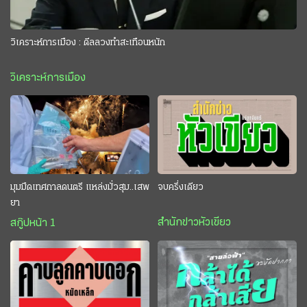
วิเคราะห์การเมือง : ดีลลวงทำสะเทือนหนัก
วิเคราะห์การเมือง
มุมมืดเทศกาลดนตรี แหล่งมั่วสุม..เสพ
จบครึ่งเดียว
ยา
สำนักข่าวหัวเขียว
สกู๊ปหน้า 1