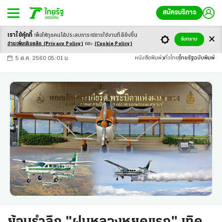
สมัครบริการ
เราใช้คุ้กกี้
เพื่อให้ทุกคนได้ประสบ
การณ์การใช้งานที่ดียิ่งขึ้น
+
ก
ก
-ก
รับทราบ
อ่านเพิ่มเติมคลิก
(Privacy Policy)
และ
(Cookie Policy)
5 ต.ค. 2560 05:01 น.
หนังสือพิมพ์
ทั่วไทย
ไทยรัฐฉบับพิมพ์
ย้อนรำลึก "ฝนหลวงหยดแรก" เทิด