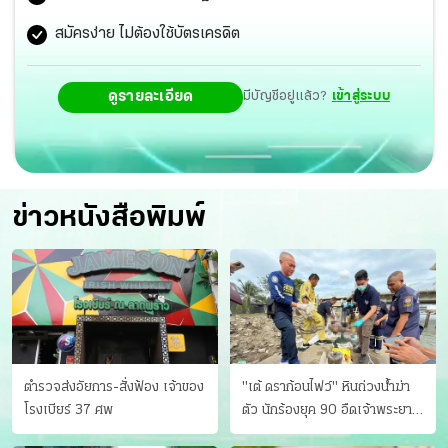
สมัครง่าย ไม่ต้องใช้บัตรเครดิต
ดูรายละเอียด
มีบัญชีอยู่แล้ว?
เข้าสู่ระบบ
ข่าวหนังสือพิมพ์
ตำรวจส่งอัยการ-สั่งฟ้อง เจ้าของ
"เต้ ดราก้อนไฟว์" หินถ่วงน้ำฆ่า
โรงเบียร์ 37 ศพ
ตัว นักร้องยุค 90 อืดเจ้าพระยา
แฟนหาตัววุ่น เครียดธุรกิจ!