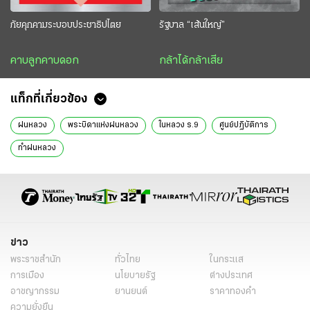
ภัยคุกคามระบอบประชาธิปไตย
รัฐบาล “เส้นใหญ่”
คาบลูกคาบดอก
กล้าได้กล้าเสีย
แท็กที่เกี่ยวข้อง
ฝนหลวง
พระบิดาแห่งฝนหลวง
ในหลวง ร.9
ศูนย์ปฏิบัติการ
ทำฝนหลวง
ข่าว
พระราชสำนัก
ทั่วไทย
ในกระแส
การเมือง
นโยบายรัฐ
ต่างประเทศ
อาชญากรรม
ยานยนต์
ราคาทองคำ
ความยั่งยืน