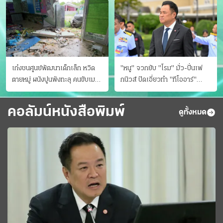
เก๋งชนศูนย์พัฒนาเด็กเล็ก หวิด
"หนู" จวกยับ "โรม" มั่ว-ปั่นเฟ
ตายหมู่ ผนังปูนพังทะลุ คนขับเมา
กนิวส์ ปัดเอี่ยวทํา "ทีโออาร์"
ยา
ต้นทางโกงสอบฉาว
คอลัมน์หนังสือพิมพ์
ดูทั้งหมด