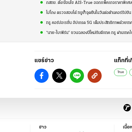
กสทช. ตั้งเงื่อนไข AIS-True ออกแพ็คเกจราคาพิเศษ 
ไม่โกง ตรวจสอบได้ ทรูย้ำจุดยืนในวันต่อต้านคอร์รัปชัน
ทรู คอร์ปอเรชั่น อัปเกรด 5G เต็มประสิทธิภาพด้วยเท
“นาย-ใบเฟิร์น” ชวนฉลองปีใหม่กับดีแทค ทรู ผ่านเทค
แชร์ข่าว
แท็กที่เ
True
ข่าว
เนื้อ