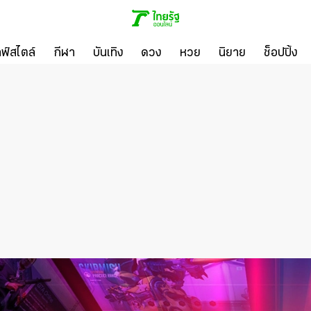
ลฟ์สไตล์
กีฬา
บันเทิง
ดวง
หวย
นิยาย
ช็อปปิ้ง