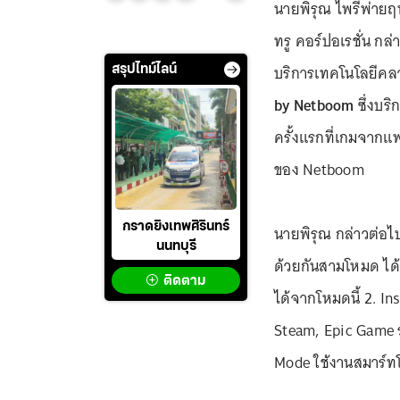
นายพิรุณ ไพรีพ่าย
ทรู คอร์ปอเรชั่น กล่
บริการเทคโนโลยีคล
สรุปไทม์ไลน์
by Netboom
ซึ่งบริ
ครั้งแรกที่เกมจาก
ของ Netboom
กราดยิงเทพศิรินทร์
นายพิรุณ กล่าวต่อ
นนทบุรี
ด้วยกันสามโหมด ได
ติดตาม
ได้จากโหมดนี้ 2. In
Steam, Epic Game รว
Mode ใช้งานสมาร์ท