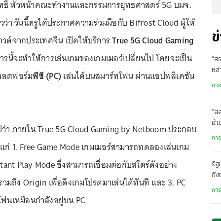
ฤทธิ์ หัวหน้าคณะทำงานและกรรมการยุทธศาสตร์ 5G บมจ.
าวว่า วันนี้ทรูได้ประกาศความร่วมมือกับ Bifrost Cloud ผู้ให้
ข
าวด์จากประเทศจีน เปิดให้บริการ
True 5G Cloud Gaming
การนี้จะทำให้การเล่นเกมของเกมเมอร์เปลี่ยนไป โดยจะเป็น
“สร
หล่
แพลตฟอร์ม
พีซี (PC)
เล่นได้บนสมาร์ทโฟน ผ่านแอปพลิเคชัน
ในเ
การ
“ส
ด้
ไปว่า ภายใน True 5G Cloud Gaming by Netboom ประกอบ
เสี
การ
้แก่ 1. Free Game Mode เกมเมอร์สามารถทดลองเล่นเกม
stant Play Mode ซึ่งสามารถเชื่อมต่อกับสโตร์ดังอย่าง
รั
ถัง
มถึง Origin เพื่อดึงเกมโปรดมาเล่นได้ทันที และ 3. PC
ปร
การ
โฟนเหมือนกำลังอยู่บน PC