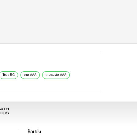
True 5G
เกม AAA
เกมระดับ AAA
ช็อปปิ้ง