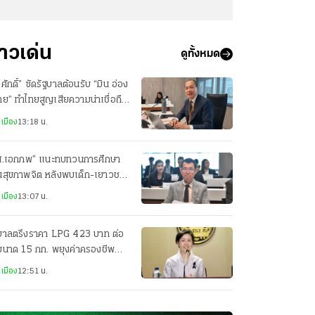
่าวเด่น
ดูทั้งหมด
ศักดิ์” ซัดรัฐบาลต้อนรับ “มิน อ่อง
าย” ทำไทยสูญเสียความน่าเชื่อถือ
วทีโลก
เมือง
13:18 น.
ส.เอกภพ” แนะทบทวนการศึกษา
านสุขภาพจิต หลังพบเด็ก-เยาวชน
่ยงซึมเศร้าสูง
เมือง
13:07 น.
ฐบาลตรึงราคา LPG 423 บาท ต่อ
ขนาด 15 กก. พยุงค่าครองชีพ
ะชาชน
เมือง
12:51 น.