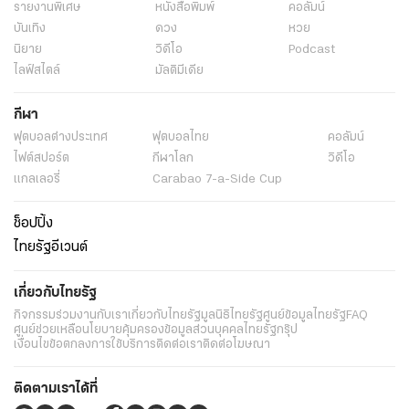
รายงานพิเศษ
หนังสือพิมพ์
คอลัมน์
บันเทิง
ดวง
หวย
นิยาย
วิดีโอ
Podcast
ไลฟ์สไตล์
มัลติมีเดีย
กีฬา
ฟุตบอลต่่างประเทศ
ฟุตบอลไทย
คอลัมน์
ไฟต์สปอร์ต
กีฬาโลก
วิดีโอ
แกลเลอรี่
Carabao 7-a-Side Cup
ช็อปปิ้ง
ไทยรัฐอีเวนต์
เกี่ยวกับไทยรัฐ
กิจกรรม
ร่วมงานกับเรา
เกี่ยวกับไทยรัฐ
มูลนิธิไทยรัฐ
ศูนย์ข้อมูลไทยรัฐ
FAQ
ศูนย์ช่วยเหลือ
นโยบายคุ้มครองข้อมูลส่วนบุคคลไทยรัฐกรุ๊ป
เงื่อนไขข้อตกลงการใช้บริการ
ติดต่อเรา
ติดต่อโฆษณา
ติดตามเราได้ที่