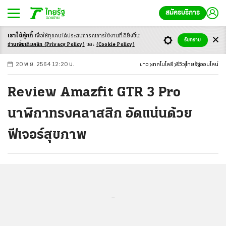
สมัครบริการ
เราใช้คุ้กกี้
เพื่อให้ทุกคนได้ประสบ
การณ์การใช้งานที่ดียิ่งขึ้น
+
ก
ก
-ก
รับทราบ
อ่านเพิ่มเติมคลิก
(Privacy Policy)
และ
(Cookie Policy)
20 พ.ย. 2564 12:20 น.
ข่าว
เทคโนโลยี
รีวิว
ไทยรัฐออนไลน์
Review Amazfit GTR 3 Pro
นาฬิกาทรงคลาสสิก อัดแน่นด้วย
ฟีเจอร์สุขภาพ
...