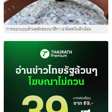
การออกแบบด้านหลังของนาฬิกา น่าผิดหวังเล็กน้อย