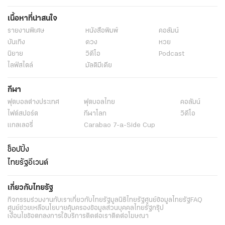
เนื้อหาที่น่าสนใจ
รายงานพิเศษ
หนังสือพิมพ์
คอลัมน์
บันเทิง
ดวง
หวย
นิยาย
วิดีโอ
Podcast
ไลฟ์สไตล์
มัลติมีเดีย
กีฬา
ฟุตบอลต่่างประเทศ
ฟุตบอลไทย
คอลัมน์
ไฟต์สปอร์ต
กีฬาโลก
วิดีโอ
แกลเลอรี่
Carabao 7-a-Side Cup
ช็อปปิ้ง
ไทยรัฐอีเวนต์
เกี่ยวกับไทยรัฐ
กิจกรรม
ร่วมงานกับเรา
เกี่ยวกับไทยรัฐ
มูลนิธิไทยรัฐ
ศูนย์ข้อมูลไทยรัฐ
FAQ
ศูนย์ช่วยเหลือ
นโยบายคุ้มครองข้อมูลส่วนบุคคลไทยรัฐกรุ๊ป
เงื่อนไขข้อตกลงการใช้บริการ
ติดต่อเรา
ติดต่อโฆษณา