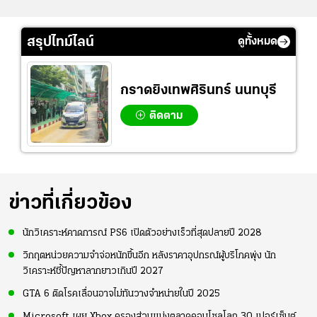
สรุปไทม์ไลน์
ดูทั้งหมด
กราดยิงเทพศิรินทร์ นนทบุรี
ติดตาม
ข่าวที่เกี่ยวข้อง
นักวิเคราะห์คาดการณ์ PS6 เปิดตัวอย่างเร็วที่สุดปลายปี 2028
วิกฤตหน่วยความจำจ่อหนักขึ้นอีก หลังราคาอุปกรณ์ผู้บริโภคพุ่ง นัก
วิเคราะห์ชี้ปัญหาลากยาวเกินปี 2027
GTA 6 ติดโรคเลื่อนอาจไม่ทันวางจำหน่ายในปี 2025
Microsoft เผย Xbox ครองส่วนแบ่งตลาดคอนโซลโลก 30 เปอร์เซ็นต์