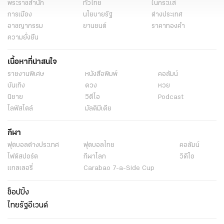
พระราชสำนัก
ทั่วไทย
ในกระแส
การเมือง
นโยบายรัฐ
ต่างประเทศ
อาชญากรรม
ยานยนต์
ราคาทองคำ
ความยั่งยืน
เนื้อหาที่น่าสนใจ
รายงานพิเศษ
หนังสือพิมพ์
คอลัมน์
บันเทิง
ดวง
หวย
นิยาย
วิดีโอ
Podcast
ไลฟ์สไตล์
มัลติมีเดีย
กีฬา
ฟุตบอลต่่างประเทศ
ฟุตบอลไทย
คอลัมน์
ไฟต์สปอร์ต
กีฬาโลก
วิดีโอ
แกลเลอรี่
Carabao 7-a-Side Cup
ช็อปปิ้ง
ไทยรัฐอีเวนต์