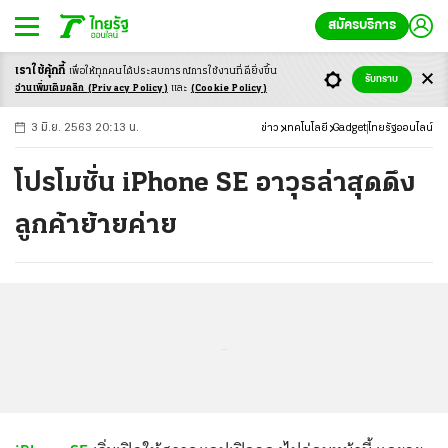
สมัครบริการ
เราใช้คุ้กกี้
เพื่อให้ทุกคนได้ประสบ
การณ์การใช้งานที่ดียิ่งขึ้น
+
ก
ก
-ก
รับทราบ
อ่านเพิ่มเติมคลิก
(Privacy Policy)
และ
(Cookie Policy)
3 มิ.ย. 2563 20:13 น.
ข่าว
เทคโนโลยี
Gadget
ไทยรัฐออนไลน์
โปรโมชั่น iPhone SE อาวุธล่าสุดดึง
ลูกค้าย้ายค่าย
...