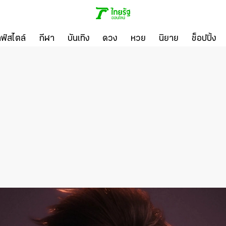
ลฟ์สไตล์
กีฬา
บันเทิง
ดวง
หวย
นิยาย
ช็อปปิ้ง