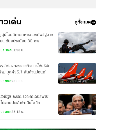
่าวเด่น
ดูทั้งหมด
ฮูตีโจมตีค่ายทหารกองทัพรัฐบาล
เมน ดับอย่างน้อย 30 ศพ
งประเทศ
01:36 น.
syJet ตกลงขายกิจการให้บริษัท
ัฐฯ มูลค่า 5.7 พันล้านปอนด์
งประเทศ
23:58 น.
สหรัฐฯ ลงมติ เอาผิด ดร.เฟาชี
ไม่ตอบปมต้นกำเนิดโควิด
งประเทศ
23:12 น.