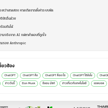
นระหว่างทดสอบ คาดเกิดจากตั้งค่าระบบผิด
ษัทอื่นด้วย
้อมกันได้
าความจริงจาก AI แต่หาคำตอบที่ถูกใจ
ฯ ตามรอย Anthropic
กี่ยวข้อง
ChatGPT
ChatGPT คือ
ChatGPT คืออะไร
ChatGPT ใช้ยังไง
ChatGP
ข่าววันนี้
Elon Musk
อีลอน มัสก์
ข่าวเกี่ยวกับเทคโนโลยี
แชตบอต