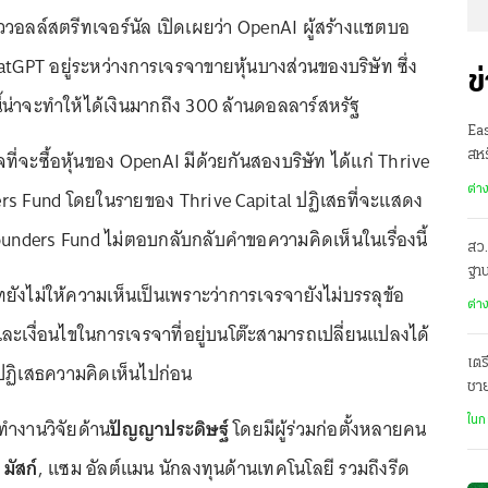
วอลล์สตรีทเจอร์นัล เปิดเผยว่า OpenAI ผู้สร้างแชตบอ
atGPT อยู่ระหว่างการเจรจาขายหุ้นบางส่วนของบริษัท ซึ่ง
ข
ี้น่าจะทำให้ได้เงินมากถึง 300 ล้านดอลลาร์สหรัฐ
Ea
นใจที่จะซื้อหุ้นของ OpenAI มีด้วยกันสองบริษัท ได้แก่ Thrive
สหร
ต่า
rs Fund โดยในรายของ Thrive Capital ปฏิเสธที่จะแสดง
ounders Fund ไม่ตอบกลับกลับคำขอความคิดเห็นในเรื่องนี้
สว.
ฐาน
ัทยังไม่ให้ความเห็นเป็นเพราะว่าการเจรจายังไม่บรรลุข้อ
ต่า
และเงื่อนไขในการเจรจาที่อยู่บนโต๊ะสามารถเปลี่ยนแปลงได้
เตร
่จะปฏิเสธความคิดเห็นไปก่อน
ชา
ฌา
่ทำงานวิจัยด้าน
ปัญญาประดิษฐ์
โดยมีผู้ร่วมก่อตั้งหลายคน
ในก
มัสก์
, แซม อัลต์แมน นักลงทุนด้านเทคโนโลยี รวมถึงรีด