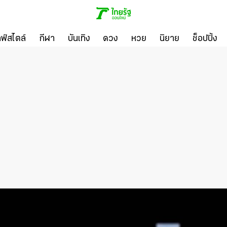
ลฟ์สไตล์
กีฬา
บันเทิง
ดวง
หวย
นิยาย
ช็อปปิ้ง