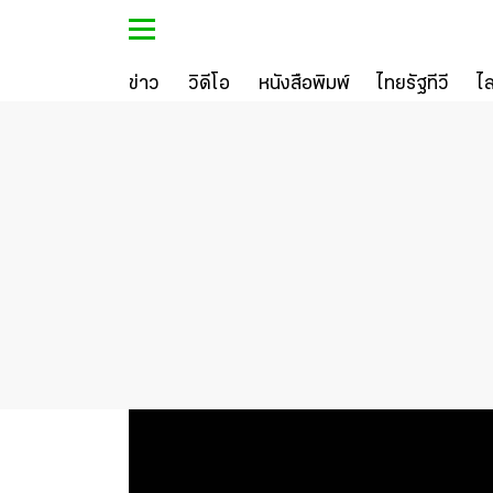
ข่าว
วิดีโอ
หนังสือพิมพ์
ไทยรัฐทีวี
ไ