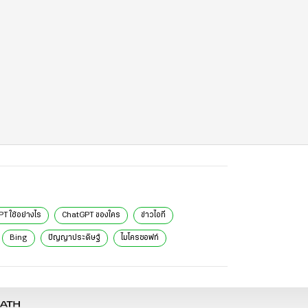
T ใช้อย่างไร
ChatGPT ของใคร
ข่าวไอที
Bing
ปัญญาประดิษฐ์
ไมโครซอฟท์