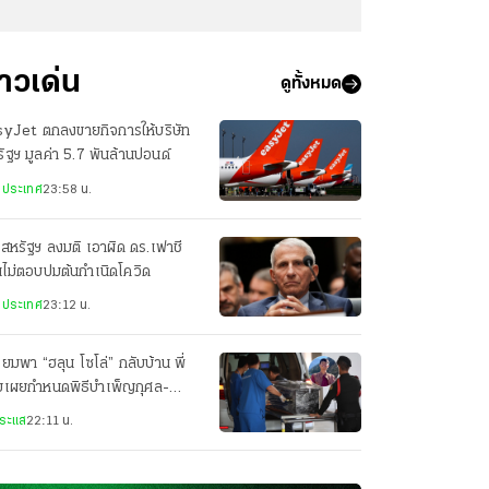
่าวเด่น
ดูทั้งหมด
syJet ตกลงขายกิจการให้บริษัท
ัฐฯ มูลค่า 5.7 พันล้านปอนด์
งประเทศ
23:58 น.
สหรัฐฯ ลงมติ เอาผิด ดร.เฟาชี
ไม่ตอบปมต้นกำเนิดโควิด
งประเทศ
23:12 น.
ียมพา “ฮลุน โซโล่” กลับบ้าน พี่
ยเผยกำหนดพิธีบำเพ็ญกุศล-
ปนกิจศพ
ระแส
22:11 น.