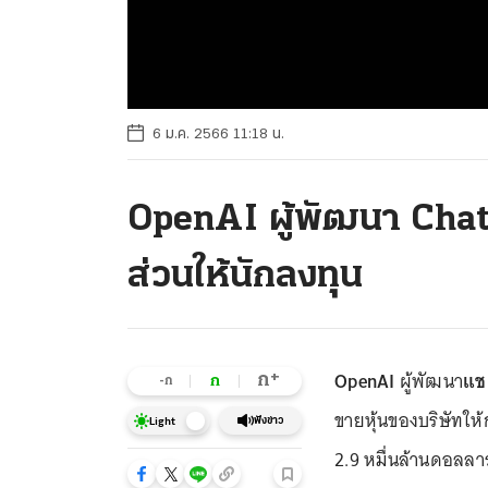
6 ม.ค. 2566 11:18 น.
OpenAI ผู้พัฒนา Cha
ส่วนให้นักลงทุน
OpenAI
ผู้พัฒนา
แช
+
ก
ก
-ก
ขายหุ้นของบริษัทให้
ฟังข่าว
Light
2.9 หมื่นล้านดอลลา