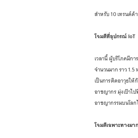
สำหรับ 10 เทรนด์ด้า
โจมตีที่อุปกรณ์ IoT
เวลานี้ ผู้บริโภคมีก
จำนวนมาก ราว 1.5 หม
เป็นการติดอาวุธให้ก
อาชญากร มุ่งเป้าไปท
อาชญากรรมบนโลกไซ
โจมตีเฉพาะทางมากข