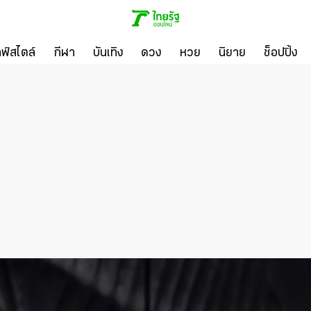
ลฟ์สไตล์
กีฬา
บันเทิง
ดวง
หวย
นิยาย
ช็อปปิ้ง