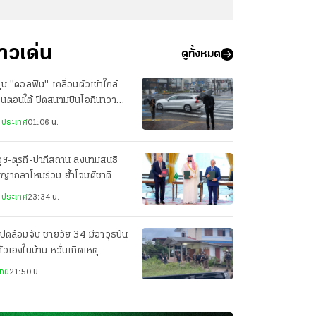
่าวเด่น
ดูทั้งหมด
ฝุ่น "ดอลฟิน" เคลื่อนตัวเข้าใกล้
ปุ่นตอนใต้ ปิดสนามบินโอกินาวา
ยพประชาชน-เจ็บ 3 ราย
งประเทศ
01:06 น.
ุฯ-ตุรกี-ปากีสถาน ลงนามสนธิ
ญญากลาโหมร่วม ย้ำโจมตีชาติ
ยวเท่ากับโจมตีทั้ง 3 ประเทศ
งประเทศ
23:34 น.
ปิดล้อมจับ ชายวัย 34 มีอาวุธปืน
ตัวเองในบ้าน หวั่นเกิดเหตุ
นตราย
ไทย
21:50 น.