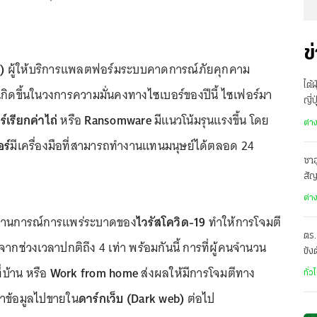
ข
)
ผู้ให้บริการแพลตฟอร์มระบบคาดการณ์ภัยคุกคาม
ไต้
ะเกิดขึ้นในวงการความมั่นคงทางไซเบอร์ของปีนี้ ไซเฟอร์มา
ญี่
์เรียกค่าไถ่
หรือ
Ransomware
มีแนวโน้มรุนแรงขึ้น โดย
อพ
ต่า
ร์
มีเครื่องมือที่สามารถทำงานแทนมนุษย์ได้ตลอด 24
ซาอ
สั
เดี
ต่า
ถานการณ์การแพร่ระบาดของ
ไวรัสโควิด-19
ทำให้การโจมตี
ตร.
จากช่วงเวลาปกติถึง 4 เท่า พร้อมกันนี้ การที่ผู้คนจำนวน
ขัง
อั
บ้าน หรือ
Work from home
ส่งผลให้มีการโจมตีทาง
ทั่ว
่อนำข้อมูลไปขายใน
ดาร์กเว็บ (Dark web)
ต่อไป