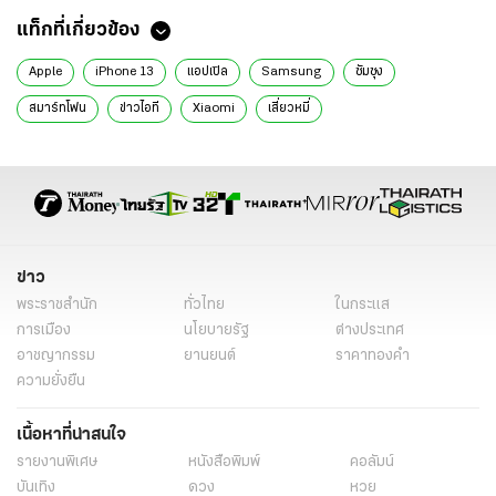
แท็กที่เกี่ยวข้อง
Apple
iPhone 13
แอปเปิล
Samsung
ซัมซุง
สมาร์ทโฟน
ข่าวไอที
Xiaomi
เสี่ยวหมี่
ข่าว
พระราชสำนัก
ทั่วไทย
ในกระแส
การเมือง
นโยบายรัฐ
ต่างประเทศ
อาชญากรรม
ยานยนต์
ราคาทองคำ
ความยั่งยืน
เนื้อหาที่น่าสนใจ
รายงานพิเศษ
หนังสือพิมพ์
คอลัมน์
บันเทิง
ดวง
หวย