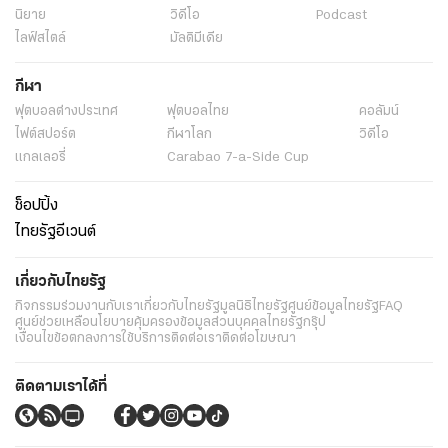
นิยาย
วิดีโอ
Podcast
ไลฟ์สไตล์
มัลติมีเดีย
กีฬา
ฟุตบอลต่่างประเทศ
ฟุตบอลไทย
คอลัมน์
ไฟต์สปอร์ต
กีฬาโลก
วิดีโอ
แกลเลอรี่
Carabao 7-a-Side Cup
ช็อปปิ้ง
ไทยรัฐอีเวนต์
เกี่ยวกับไทยรัฐ
กิจกรรม
ร่วมงานกับเรา
เกี่ยวกับไทยรัฐ
มูลนิธิไทยรัฐ
ศูนย์ข้อมูลไทยรัฐ
FAQ
ศูนย์ช่วยเหลือ
นโยบายคุ้มครองข้อมูลส่วนบุคคลไทยรัฐกรุ๊ป
เงื่อนไขข้อตกลงการใช้บริการ
ติดต่อเรา
ติดต่อโฆษณา
ติดตามเราได้ที่