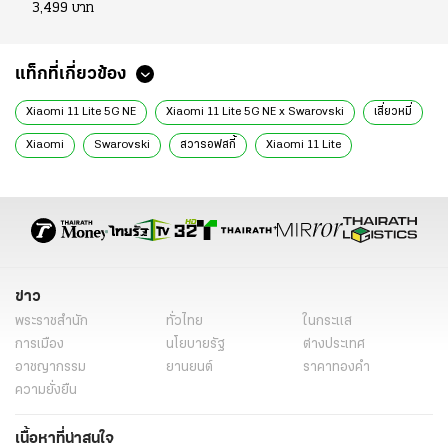
3,499 บาท
แท็กที่เกี่ยวข้อง
Xiaomi 11 Lite 5G NE
Xiaomi 11 Lite 5G NE x Swarovski
เสี่ยวหมี่
Xiaomi
Swarovski
สวารอฟสกี้
Xiaomi 11 Lite
Xiaomi 11 Lite 5G
สวารอฟสกี
ข่าวไอที
โทรศัพท์มือถือ
มือถือ 2021
ข่าวมือถือ
ข่าว
พระราชสำนัก
ทั่วไทย
ในกระแส
การเมือง
นโยบายรัฐ
ต่างประเทศ
อาชญากรรม
ยานยนต์
ราคาทองคำ
ความยั่งยืน
เนื้อหาที่น่าสนใจ