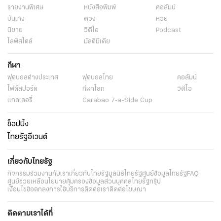
รายงานพิเศษ
หนังสือพิมพ์
คอลัมน์
บันเทิง
ดวง
หวย
นิยาย
วิดีโอ
Podcast
ไลฟ์สไตล์
มัลติมีเดีย
กีฬา
ฟุตบอลต่่างประเทศ
ฟุตบอลไทย
คอลัมน์
ไฟต์สปอร์ต
กีฬาโลก
วิดีโอ
แกลเลอรี่
Carabao 7-a-Side Cup
ช็อปปิ้ง
ไทยรัฐอีเวนต์
เกี่ยวกับไทยรัฐ
กิจกรรม
ร่วมงานกับเรา
เกี่ยวกับไทยรัฐ
มูลนิธิไทยรัฐ
ศูนย์ข้อมูลไทยรัฐ
FAQ
ศูนย์ช่วยเหลือ
นโยบายคุ้มครองข้อมูลส่วนบุคคลไทยรัฐกรุ๊ป
เงื่อนไขข้อตกลงการใช้บริการ
ติดต่อเรา
ติดต่อโฆษณา
ติดตามเราได้ที่