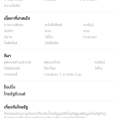
ความยั่งยืน
เนื้อหาที่น่าสนใจ
รายงานพิเศษ
หนังสือพิมพ์
คอลัมน์
บันเทิง
ดวง
หวย
นิยาย
วิดีโอ
Podcast
ไลฟ์สไตล์
มัลติมีเดีย
กีฬา
ฟุตบอลต่่างประเทศ
ฟุตบอลไทย
คอลัมน์
ไฟต์สปอร์ต
กีฬาโลก
วิดีโอ
แกลเลอรี่
Carabao 7-a-Side Cup
ช็อปปิ้ง
ไทยรัฐอีเวนต์
เกี่ยวกับไทยรัฐ
กิจกรรม
ร่วมงานกับเรา
เกี่ยวกับไทยรัฐ
มูลนิธิไทยรัฐ
ศูนย์ข้อมูลไทยรัฐ
FAQ