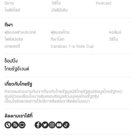
นิยาย
วิดีโอ
Podcast
ไลฟ์สไตล์
มัลติมีเดีย
กีฬา
ฟุตบอลต่่างประเทศ
ฟุตบอลไทย
คอลัมน์
ไฟต์สปอร์ต
กีฬาโลก
วิดีโอ
แกลเลอรี่
Carabao 7-a-Side Cup
ช็อปปิ้ง
ไทยรัฐอีเวนต์
เกี่ยวกับไทยรัฐ
กิจกรรม
ร่วมงานกับเรา
เกี่ยวกับไทยรัฐ
มูลนิธิไทยรัฐ
ศูนย์ข้อมูลไทยรัฐ
FAQ
ศูนย์ช่วยเหลือ
นโยบายคุ้มครองข้อมูลส่วนบุคคลไทยรัฐกรุ๊ป
เงื่อนไขข้อตกลงการใช้บริการ
ติดต่อเรา
ติดต่อโฆษณา
ติดตามเราได้ที่