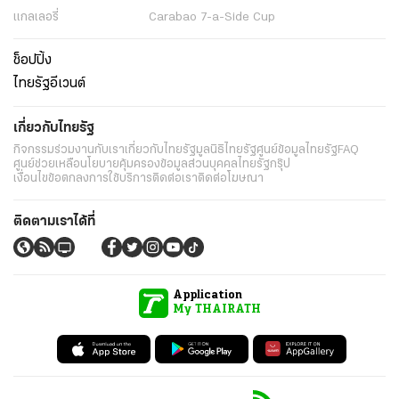
แกลเลอรี่
Carabao 7-a-Side Cup
ช็อปปิ้ง
ไทยรัฐอีเวนต์
เกี่ยวกับไทยรัฐ
กิจกรรม
ร่วมงานกับเรา
เกี่ยวกับไทยรัฐ
มูลนิธิไทยรัฐ
ศูนย์ข้อมูลไทยรัฐ
FAQ
ศูนย์ช่วยเหลือ
นโยบายคุ้มครองข้อมูลส่วนบุคคลไทยรัฐกรุ๊ป
เงื่อนไขข้อตกลงการใช้บริการ
ติดต่อเรา
ติดต่อโฆษณา
ติดตามเราได้ที่
Application
My THAIRATH