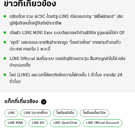
ข่าวที่เกี่ยวข้อง
กสิกรไทย ร่วม ACSC-ไทยรัฐ-LINE เปิดแคมเปญ “สติไฟต์เตอร์” เติม
ภูมิคุ้มกันคนไทยรู้ทันภัยมิจฉาชีพ
เปิดตัว LINE MINI Eats ระบบจัดการหน้าร้านดิจิทัล ชูจุดเด่นไร้ค่า GP
“ศุภจี” เผยเร่งกระจายสินค้าราคาถูก “ไทยช่วยไทย” ขายตามอำเภอทั่ว
ประเทศ คาดเริ่ม 1 พ.ค.นี้
LINE Official ล่มทั้งระบบ แชทบัญชีทางการวุ่น สื่อสารลูกค้าไม่ได้ หลัง
บ้านเร่งแก้ไข
ไลน์ (LINE) ลดเวลาให้ยกเลิกข้อความได้ภายใน 1 ชั่วโมง จากเดิม 24
ชั่วโมง
แท็กที่เกี่ยวข้อง
LINE
LINE ประเทศไทย
โซเชียลมีเดีย
โซเชียลเน็ตเวิร์ค
LINE MAN
LINE BK
LINE OpenChat
LINE Official Account