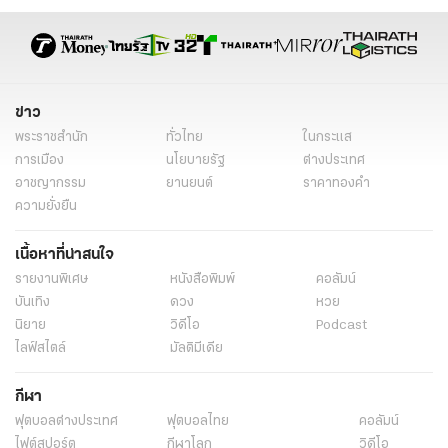
ข่าว
พระราชสำนัก
ทั่วไทย
ในกระแส
การเมือง
นโยบายรัฐ
ต่างประเทศ
อาชญากรรม
ยานยนต์
ราคาทองคำ
ความยั่งยืน
เนื้อหาที่น่าสนใจ
รายงานพิเศษ
หนังสือพิมพ์
คอลัมน์
บันเทิง
ดวง
หวย
นิยาย
วิดีโอ
Podcast
ไลฟ์สไตล์
มัลติมีเดีย
กีฬา
ฟุตบอลต่่างประเทศ
ฟุตบอลไทย
คอลัมน์
ไฟต์สปอร์ต
กีฬาโลก
วิดีโอ