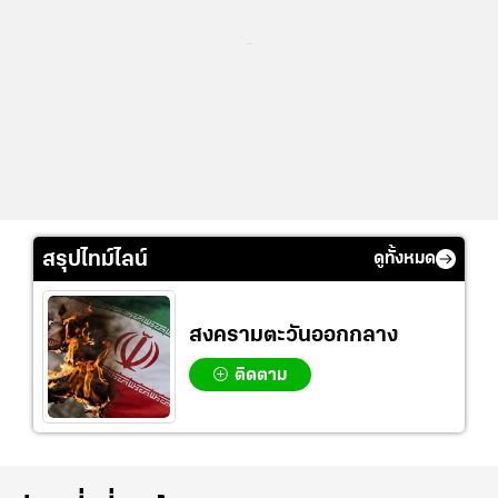
...
สรุปไทม์ไลน์
ดูทั้งหมด
สงครามตะวันออกกลาง
ติดตาม