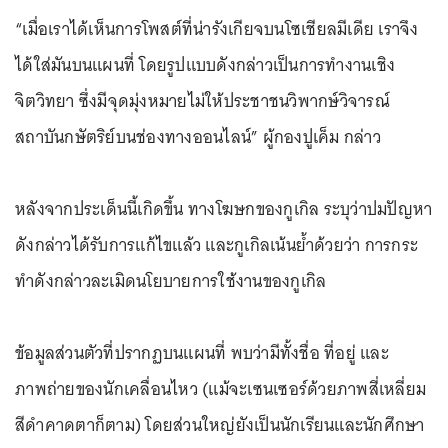
“เมื่อเราได้เห็นการโพสต์ที่น่ารังเกียจบนโซเชียลมีเดีย เราจึง
ได้ใส่มันบนแผนที่ โดยรูปแบบดังกล่าวเป็นการทำงานเชิง
จิตวิทยา ซึ่งมีจุดมุ่งหมายไม่ให้ประชาชนวิพากษ์วิจารณ์
สถาบันกษัตริย์บนช่องทางออนไลน์” ผู้กองปูเค็ม กล่าว
หลังจากประเด็นนี้เกิดขึ้น ทางโฆษกของกูเกิล ระบุว่าปมปัญหา
ดังกล่าวได้รับการแก้ไขแล้ว และกูเกิลเน้นย้ำด้วยว่า การกระ
ทำดังกล่าวละเมิดนโยบายการใช้งานของกูเกิล
ข้อมูลส่วนตัวที่ปรากฏบนแผนที่ พบว่ามีทั้งชื่อ ที่อยู่ และ
ภาพถ่ายของนักเคลื่อนไหว (แม้จะเซนเซอร์ด้วยภาพสี่เหลี่ยม
สีดำคาดตาก็ตาม) โดยส่วนใหญ่ยังเป็นนักเรียนและนักศึกษา