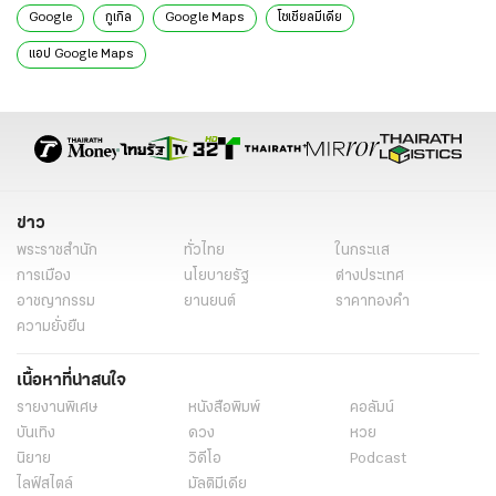
Google
กูเกิล
Google Maps
โซเชียลมีเดีย
แอป Google Maps
ข่าว
พระราชสำนัก
ทั่วไทย
ในกระแส
การเมือง
นโยบายรัฐ
ต่างประเทศ
อาชญากรรม
ยานยนต์
ราคาทองคำ
ความยั่งยืน
เนื้อหาที่น่าสนใจ
รายงานพิเศษ
หนังสือพิมพ์
คอลัมน์
บันเทิง
ดวง
หวย
นิยาย
วิดีโอ
Podcast
ไลฟ์สไตล์
มัลติมีเดีย