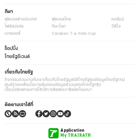
กีฬา
ฟุตบอลต่่างประเทศ
ฟุตบอลไทย
คอลัมน์
ไฟต์สปอร์ต
กีฬาโลก
วิดีโอ
แกลเลอรี่
Carabao 7-a-Side Cup
ช็อปปิ้ง
ไทยรัฐอีเวนต์
เกี่ยวกับไทยรัฐ
กิจกรรม
ร่วมงานกับเรา
เกี่ยวกับไทยรัฐ
มูลนิธิไทยรัฐ
ศูนย์ข้อมูลไทยรัฐ
FAQ
ศูนย์ช่วยเหลือ
นโยบายคุ้มครองข้อมูลส่วนบุคคลไทยรัฐกรุ๊ป
เงื่อนไขข้อตกลงการใช้บริการ
ติดต่อเรา
ติดต่อโฆษณา
ติดตามเราได้ที่
Application
My THAIRATH