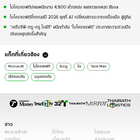
ไมโครซอฟท์ปลดพนักงาน 4,800 ตำแหน่ง ลดขนาดแผนก Xbox
ไมโครซอฟท์ชี้เทรนด์ปี 2026 ยุคที่ AI เปลี่ยนสถานะจากเครื่องมือ สู่คู่คิด
“เครือซีพี–ทรู–ทรู ไอดีซี” ผนึกกำลัง “ไมโครซอฟท์” ประกาศความร่วมมือ
เชิงกลยุทธ์ครั้งสำคัญ
แท็กที่เกี่ยวข้อง
Microsoft
ไมโครซอฟท์
Bing
บิง
Tank Man
เสิร์ชเอนจิน
มนุษย์รถถัง
ข่าว
พระราชสำนัก
ทั่วไทย
ในกระแส
การเมือง
นโยบายรัฐ
ต่างประเทศ