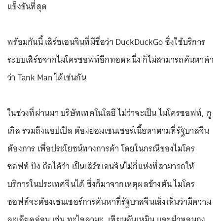
แข็งขันที่สุด
พร้อมกันนี้ เสิร์ชเอนจินที่มีชื่อว่า DuckDuckGo ซึ่งใช้บริการ
ระบบเสิร์ชจากไมโครซอฟท์อีกทอดหนึ่ง ก็ไม่สามารถค้นหาคำ
ว่า Tank Man ได้เช่นกัน
ในช่วงที่ผ่านมา บริษัทเทคโนโลยี ไม่ว่าจะเป็น ไมโครซอฟท์, กู
เกิล รวมถึงแอปเปิล ต้องยอมเซนเซอร์เนื้อหาตามที่รัฐบาลจีน
ต้องการ เพื่อประโยชน์ทางการค้า โดยในกรณีของไมโคร
ซอฟท์ บิง ถือได้ว่า เป็นเสิร์ชเอนจินไม่กี่แห่งที่สามารถให้
บริการในประเทศจีนได้ ซึ่งก็มาจากเหตุผลข้างต้น ไมโคร
ซอฟท์จะต้องเซนเซอร์การค้นหาที่รัฐบาลจีนเล็งเห็นว่ามีความ
ละเอียดอ่อน เช่น ทะไลลามะ, เทียนอันเหมิน และฝ่าหลุนกง