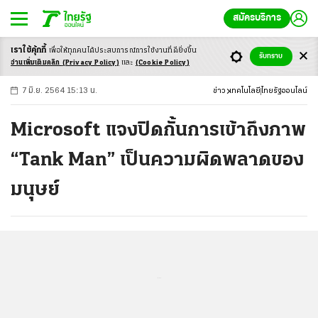
สมัครบริการ
เราใช้คุ้กกี้
เพื่อให้ทุกคนได้ประสบ
การณ์การใช้งานที่ดียิ่งขึ้น
+
ก
ก
-ก
รับทราบ
อ่านเพิ่มเติมคลิก
(Privacy Policy)
และ
(Cookie Policy)
7 มิ.ย. 2564 15:13 น.
ข่าว
เทคโนโลยี
ไทยรัฐออนไลน์
Microsoft แจงปิดกั้นการเข้าถึงภาพ
“Tank Man” เป็นความผิดพลาดของ
มนุษย์
...