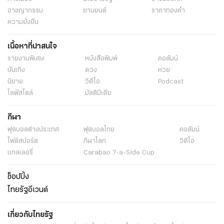
อาชญากรรม
ยานยนต์
ราคาทองคำ
ความยั่งยืน
เนื้อหาที่น่าสนใจ
รายงานพิเศษ
หนังสือพิมพ์
คอลัมน์
บันเทิง
ดวง
หวย
นิยาย
วิดีโอ
Podcast
ไลฟ์สไตล์
มัลติมีเดีย
กีฬา
ฟุตบอลต่่างประเทศ
ฟุตบอลไทย
คอลัมน์
ไฟต์สปอร์ต
กีฬาโลก
วิดีโอ
แกลเลอรี่
Carabao 7-a-Side Cup
ช็อปปิ้ง
ไทยรัฐอีเวนต์
เกี่ยวกับไทยรัฐ