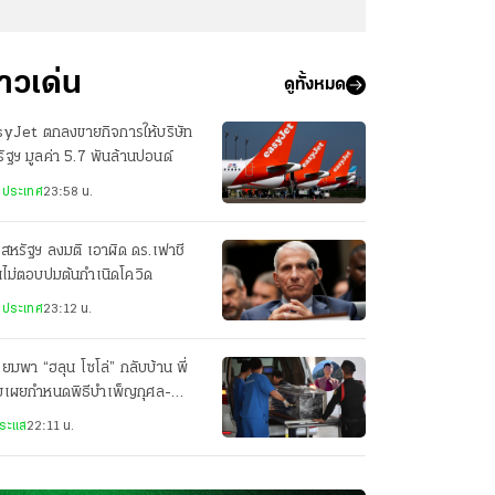
่าวเด่น
ดูทั้งหมด
syJet ตกลงขายกิจการให้บริษัท
ัฐฯ มูลค่า 5.7 พันล้านปอนด์
งประเทศ
23:58 น.
สหรัฐฯ ลงมติ เอาผิด ดร.เฟาชี
ไม่ตอบปมต้นกำเนิดโควิด
งประเทศ
23:12 น.
ียมพา “ฮลุน โซโล่” กลับบ้าน พี่
ยเผยกำหนดพิธีบำเพ็ญกุศล-
ปนกิจศพ
ระแส
22:11 น.