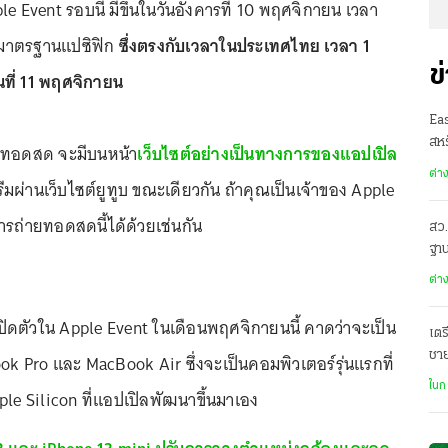
Event รอบนี้ มีขึ้นในวันอังคารที่ 10 พฤศจิกายน เวลา
ามาตรฐานแปซิฟิก
ซึ่งตรงกับเวลาในประเทศไทย เวลา 1
ข
นที่ 11 พฤศจิกายน
Ea
สหร
ยทอดสด จะมีบนหน้า
เว็บไซต์อย่างเป็นทางการของแอปเปิล
ต่า
มผ่านเว็บไซต์ยูทูบ ขณะเดียวกัน ถ้าคุณเป็นเจ้าของ Apple
รถ่ายทอดสดนี้ได้ด้วยเช่นกัน
สว.
ฐาน
ต่า
ปิดตัวใน Apple Event ในเดือนพฤศจิกายนนี้ คาดว่าจะเป็น
เตร
ชา
k Pro และ MacBook Air ซึ่งจะเป็นคอมพิวเตอร์รุ่นแรกที่
ฌา
ในก
le Silicon ที่แอปเปิลพัฒนาขึ้นมาเอง