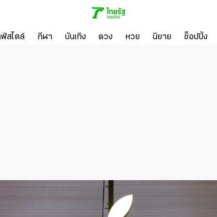
ลฟ์สไตล์
กีฬา
บันเทิง
ดวง
หวย
นิยาย
ช็อปปิ้ง