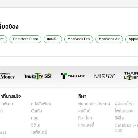
กี่ยวข้อง
ent
One More Piece
แอปเปิล
MacBook Pro
MacBook Air
Apple
หาที่น่าสนใจ
กีฬา
านพิเศษ
หนังสือพิมพ์
ฟุตบอลต่่างประเทศ
ฟุตบอลไทย
น์
บันเทิง
คอลัมน์
ไฟต์สปอร์ต
หวย
กีฬาโลก
วิดีโอ
วิดีโอ
แกลเลอรี่
Carabao 7-
Cup
ast
ไลฟ์สไตล์