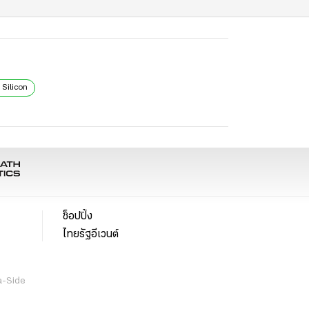
 Silicon
ช็อปปิ้ง
ไทยรัฐอีเวนต์
a-Side