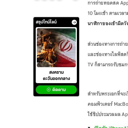
การถ่ายทอดสด Apple 
10 โมงเช้า ตามเวล
นาฬิกาของเช้ามืดวั
สรุปไทม์ไลน์
ส่วนช่องทางการถ่า
และช่องทางไลฟ์สตรี
TV ก็สามารถรับชมกา
สงคราม
ตะวันออกกลาง
ติดตาม
สำหรับพระเอกที่จะเ
คอมพิวเตอร์ MacBoo
ใช้ชิปประมวลผล App