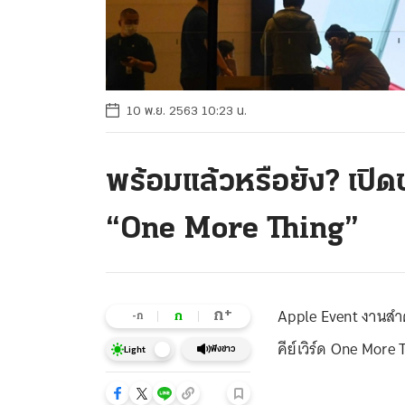
10 พ.ย. 2563 10:23 น.
พร้อมแล้วหรือยัง? เปิ
“One More Thing”
Apple Event งานสำค
+
ก
ก
-ก
คีย์เวิร์ด One Mor
ฟังข่าว
Light