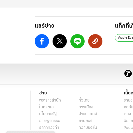
แชร์ข่าว
แท็กที่เ
Apple Ev
ข่าว
เนื้อ
พระราชสำนัก
ทั่วไทย
รายง
ในกระแส
การเมือง
คอลัม
นโยบายรัฐ
ต่างประเทศ
ดวง
อาชญากรรม
ยานยนต์
นิยาย
ราคาทองคำ
ความยั่งยืน
Podc