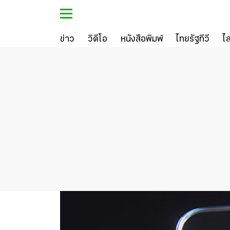
ข่าว
วิดีโอ
หนังสือพิมพ์
ไทยรัฐทีวี
ไ