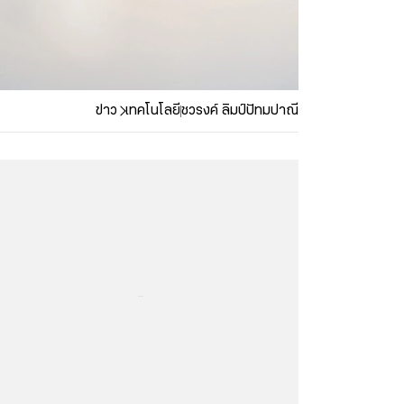
ข่าว
เทคโนโลยี
ชวรงค์ ลิมป์ปัทมปาณี
...