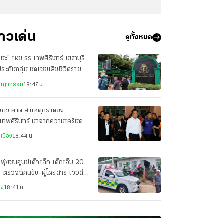
่าวเด่น
ดูทั้งหมด
ริยะ” เผย รร.เทพศิรินทร์ นนทบุรี
ระกันกลุ่ม ชดเชยเสียชีวิตรายละ
แสน
ชญากรรม
18:47 น.
ยกฯ คาด สาเหตุกราดยิง
เทพศิรินทร์ มาจากความเครียด
กดดันเรื่องเรียน
เมือง
18:44 น.
งพุ่งชนศูนย์เด็กเล็ก เด็กเจ็บ 20
 ตรวจฉี่คนขับ-ผู้โดยสาร เจอสี
ทั้งคู่
าง
18:41 น.