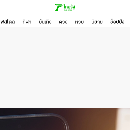
ลฟ์สไตล์
กีฬา
บันเทิง
ดวง
หวย
นิยาย
ช็อปปิ้ง