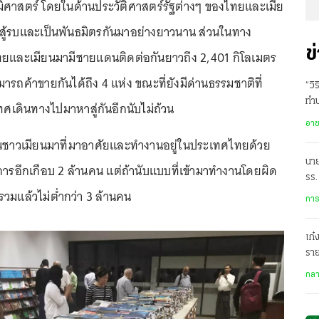
มิศาสตร์ โดยในด้านประวัติศาสตร์รัฐต่างๆ ของไทยและเมีย
รสู้รบและเป็นพันธมิตรกันมาอย่างยาวนาน ส่วนในทาง
ข
ทยและเมียนมามีชายแดนติดต่อกันยาวถึง 2,401 กิโลเมตร
ารถค้าขายกันได้ถึง 4 แห่ง ขณะที่ยังมีด่านธรรมชาติที่
“วิ
ทำป
ศเดินทางไปมาหาสู่กันอีกนับไม่ถ้วน
1 
อา
รงงานชาวเมียนมาที่มาอาศัยและทำงานอยู่ในประเทศไทยด้วย
นา
การอีกเกือบ 2 ล้านคน แต่ถ้านับแบบที่เข้ามาทำงานโดยผิด
รร.
วมแล้วไม่ต่ำกว่า 3 ล้านคน
ถูก
การ
เก๋
ราย
ม่วง
กล