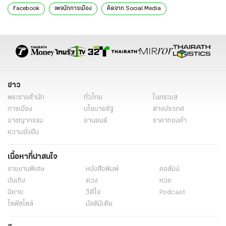
Facebook
เพจนักการเมือง
คิดจาก Social Media
ชวรงค์ ลิมป์ปัทมปาณี
ข่าว
พระราชสำนัก
ทั่วไทย
ในกระแส
การเมือง
นโยบายรัฐ
ต่างประเทศ
อาชญากรรม
ยานยนต์
ราคาทองคำ
ความยั่งยืน
เนื้อหาที่น่าสนใจ
รายงานพิเศษ
หนังสือพิมพ์
คอลัมน์
บันเทิง
ดวง
หวย
นิยาย
วิดีโอ
Podcast
ไลฟ์สไตล์
มัลติมีเดีย