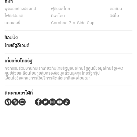
กีฬา
ฟุตบอลต่่างประเทศ
ฟุตบอลไทย
คอลัมน์
ไฟต์สปอร์ต
กีฬาโลก
วิดีโอ
แกลเลอรี่
Carabao 7-a-Side Cup
ช็อปปิ้ง
ไทยรัฐอีเวนต์
เกี่ยวกับไทยรัฐ
กิจกรรม
ร่วมงานกับเรา
เกี่ยวกับไทยรัฐ
มูลนิธิไทยรัฐ
ศูนย์ข้อมูลไทยรัฐ
FAQ
ศูนย์ช่วยเหลือ
นโยบายคุ้มครองข้อมูลส่วนบุคคลไทยรัฐกรุ๊ป
เงื่อนไขข้อตกลงการใช้บริการ
ติดต่อเรา
ติดต่อโฆษณา
ติดตามเราได้ที่
Application
My THAIRATH