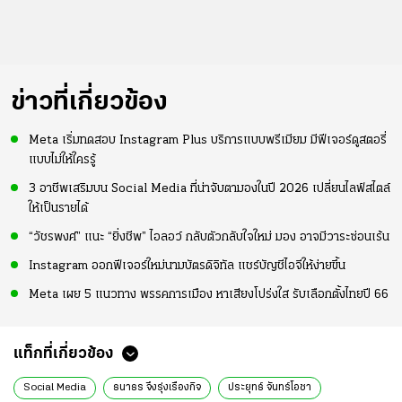
ข่าวที่เกี่ยวข้อง
Meta เริ่มทดสอบ Instagram Plus บริการแบบพรีเมียม มีฟีเจอร์ดูสตอรี่
แบบไม่ให้ใครรู้
3 อาชีพเสริมบน Social Media ที่น่าจับตามองในปี 2026 เปลี่ยนไลฟ์สไตล์
ให้เป็นรายได้
“วัชรพงศ์” แนะ “ยิ่งชีพ” ไอลอว์ กลับตัวกลับใจใหม่ มอง อาจมีวาระซ่อนเร้น
Instagram ออกฟีเจอร์ใหม่นามบัตรดิจิทัล แชร์บัญชีไอจีให้ง่ายขึ้น
Meta เผย 5 แนวทาง พรรคการเมือง หาเสียงโปร่งใส รับเลือกตั้งไทยปี 66
แท็กที่เกี่ยวข้อง
Social Media
ธนาธร จึงรุ่งเรืองกิจ
ประยุทธ์ จันทร์โอชา