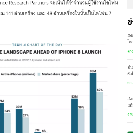
nce Research Partners จะเห็นได้ว่าจำนวนผู้ใช้งานไอโฟน
ณ 141 ล้านเครื่อง และ 48 ล้านเครื่องในนั้นเป็นไอโฟน 7
ข
สห
โคล
ปธ
ต่า
สำเ
หัว
รพ.
กทม
ส่ง
แก๊
ปร
อา