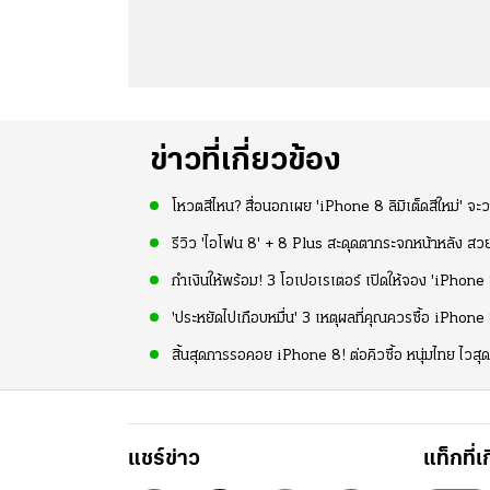
ข่าวที่เกี่ยวข้อง
โหวตสีไหน? สื่อนอกเผย 'iPhone 8 ลิมิเต็ดสีใหม่' จะว
รีวิว 'ไอโฟน 8' + 8 Plus สะดุดตากระจกหน้าหลัง สวย
กำเงินให้พร้อม! 3 โอเปอเรเตอร์ เปิดให้จอง 'iPhone 8
'ประหยัดไปเกือบหมื่น' 3 เหตุผลที่คุณควรซื้อ iPhon
สิ้นสุดการรอคอย iPhone 8! ต่อคิวซื้อ หนุ่มไทย ไวส
แชร์ข่าว
แท็กที่เ