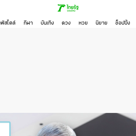
ลฟ์สไตล์
กีฬา
บันเทิง
ดวง
หวย
นิยาย
ช็อปปิ้ง