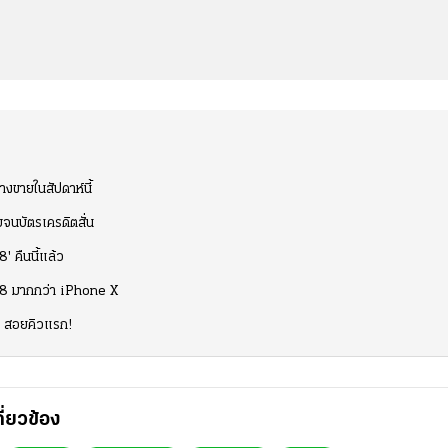
างขายในสัปดาห์นี้
จนบัตรเครดิตสั่น
' คืนนี้แล้ว
e 8 มากกว่า iPhone X
ุด สอยคิวแรก!
กี่ยวข้อง