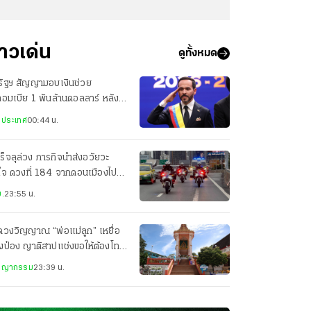
่าวเด่น
ดูทั้งหมด
รัฐฯ สัญญามอบเงินช่วย
อมเบีย 1 พันล้านดอลลาร์ หลัง
น.สาบานตน
งประเทศ
00:44 น.
ร็จลุล่วง ภารกิจนำส่งอวัยวะ
ใจ ดวงที่ 184 จากดอนเมืองไป
ศิริราช เพียง 22 นาที
.
23:55 น.
ดวงวิญญาณ “พ่อแม่ลูก” เหยื่อ
งป๋อง ญาติสาปแช่งขอให้ต้องโทษ
ะหาร
ชญากรรม
23:39 น.