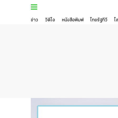
ข่าว
วิดีโอ
หนังสือพิมพ์
ไทยรัฐทีวี
ไ