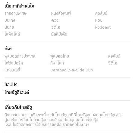
เนื้อหาที่น่าสนใจ
รายงานพิเศษ
หนังสือพิมพ์
คอลัมน์
บันเทิง
ดวง
หวย
นิยาย
วิดีโอ
Podcast
ไลฟ์สไตล์
มัลติมีเดีย
กีฬา
ฟุตบอลต่่างประเทศ
ฟุตบอลไทย
คอลัมน์
ไฟต์สปอร์ต
กีฬาโลก
วิดีโอ
แกลเลอรี่
Carabao 7-a-Side Cup
ช็อปปิ้ง
ไทยรัฐอีเวนต์
เกี่ยวกับไทยรัฐ
กิจกรรม
ร่วมงานกับเรา
เกี่ยวกับไทยรัฐ
มูลนิธิไทยรัฐ
ศูนย์ข้อมูลไทยรัฐ
FAQ
ศูนย์ช่วยเหลือ
นโยบายคุ้มครองข้อมูลส่วนบุคคลไทยรัฐกรุ๊ป
เงื่อนไขข้อตกลงการใช้บริการ
ติดต่อเรา
ติดต่อโฆษณา