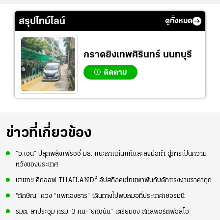
สรุปไทม์ไลน์
ดูทั้งหมด
กราดยิงเทพศิรินทร์ นนทบุรี
ติดตาม
ข่าวที่เกี่ยวข้อง
“อ.เชน” ปลุกพลังเฟรชชี่ มธ. แนะหาแก่นแท้และลงมือทำ สู่การเป็นความ
หวังของประเทศ
นายกฯ คิกออฟ THAILAND² อัปสกิลคนไทยพาพ้นกับดักแรงงานราคาถูก
“ทักษิณ” ควง “แพทองธาร” เดินทางไปพบหมอที่ประเทศเยอรมนี
รมต. ลาประชุม ครม. 3 คน-“ยศชนัน” เตรียมชง สกิลพอร์ตฟอลิโอ