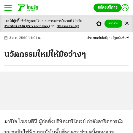
สมัครบริการ
เราใช้คุ้กกี้
เพื่อให้ทุกคนได้ประสบ
การณ์การใช้งานที่ดียิ่งขึ้น
+
ก
ก
-ก
รับทราบ
อ่านเพิ่มเติมคลิก
(Privacy Policy)
และ
(Cookie Policy)
3 ส.ค. 2560 14:01 น.
ข่าว
เทคโนโลยี
ไทยรัฐฉบับพิมพ์
นวัตกรรมใหม่ให้มือว่างๆ
...
มาริโอ ไวเจนตินี ผู้ก่อตั้งบริษัทมาริโอเวย์ กำลังสาธิตการนั่ง
บนรถเข็นไฟฟ้าแบบนั่งในพื้นที่อาคาร ส่วนหนึ่งของสวน