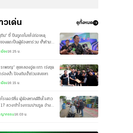
่าวเด่น
ดูทั้งหมด
ุทิน” ชี้ ปืนถูกขโมยไปก่อเหตุ
าของตกเป็นผู้ต้องหาร่วม ย้ำห้าม
ปืนออกนอกเคหสถาน
เมือง
16:25 น.
รเพชญ” ลุยคลองอู่ตะเภา เร่งขุด
ร่องน้ำ ป้องกันน้ำท่วมสงขลา
เมือง
16:15 น.
ไรเดอร์หื่น ผู้ต้องหาคดีขืนใจสาว
 17 ลวงเข้าโรงแรมม่านรูด อ้าง
นวิชานวด
ชญากรรม
16:03 น.