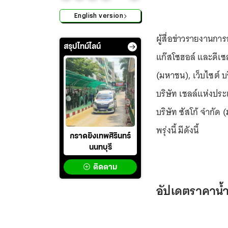
English version
ผู้สื่อข่าวรายงานกา
สรุปไทม์ไลน์
แก๊สโซฮอล์ และดีเซล
(มหาชน), เว็บไซต์ บ
บริษัท เชลล์แห่งประ
บริษัท ซัสโก้ จำกั
พรุ่งนี้ มีดังนี้
กราดยิงเทพศิรินทร์
นนทบุรี
ติดตาม
อัปเดตราคาน้ำม