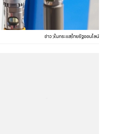
ข่าว
ในกระแส
ไทยรัฐออนไลน์
...