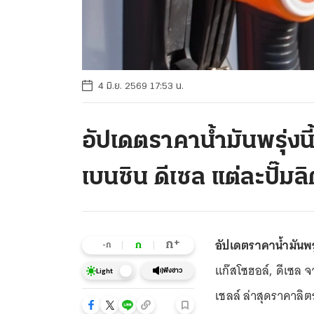
4 มิ.ย. 2569 17:53 น.
อัปเดตราคาน้ำมันพรุ่งนี
เบนซิน ดีเซล แต่ละปั๊มล
อัปเดตราคาน้ำมันพรุ
+
ก
ก
-ก
แก๊สโซฮอล์, ดีเซล จา
ฟังข่าว
Light
เชลล์ ล่าสุดราคาลิต