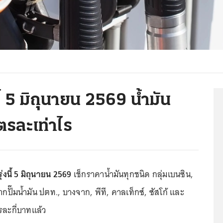
้ 5 มิถุนายน 2569 น้ำมัน
ิตรละเท่าไร
่งนี้ 5 มิถุนายน 2569
เช็กราคาน้ำมันทุกชนิด กลุ่มเบนซิน,
กปั๊มน้ำมัน ปตท., บางจาก, พีที, คาลเท็กซ์, ซัสโก้ และ
รละกี่บาทแล้ว