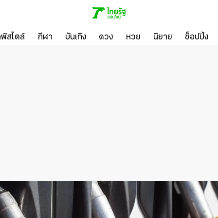
ลฟ์สไตล์
กีฬา
บันเทิง
ดวง
หวย
นิยาย
ช็อปปิ้ง