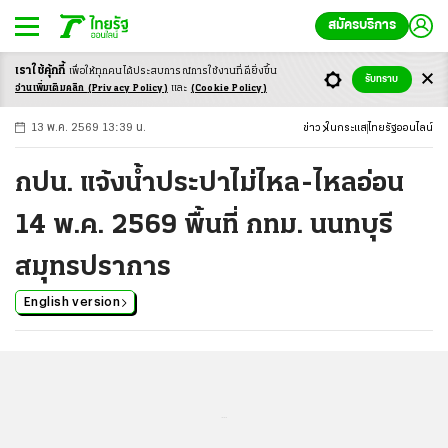
สมัครบริการ
เราใช้คุ้กกี้
เพื่อให้ทุกคนได้ประสบ
การณ์การใช้งานที่ดียิ่งขึ้น
+
ก
ก
-ก
รับทราบ
อ่านเพิ่มเติมคลิก
(Privacy Policy)
และ
(Cookie Policy)
13 พ.ค. 2569 13:39 น.
ข่าว
ในกระแส
ไทยรัฐออนไลน์
กปน. แจ้งน้ำประปาไม่ไหล-ไหลอ่อน
14 พ.ค. 2569 พื้นที่ กทม. นนทบุรี
สมุทรปราการ
English version
...