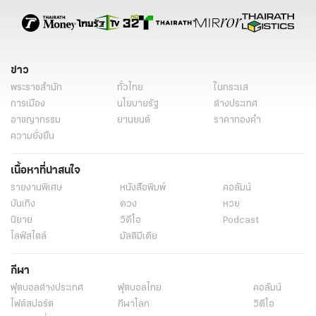
ภาวะโลกเดือด คือ
Global Boiling
ภาวะโลกร้อน
สภาพอากาศแปรปรวน
การเปลี่ยนแปลงสภาพภูมิอากาศ
ดัชนีความร้อน
ค่าไฟแพง
ฮีทสโตรก
สถานการณ์น้ำ
ฤดูร้อน
ข่าว
ข่าววันนี้
ข่าวทั่วไทย
พระราชสำนัก
ทั่วไทย
ในกระแส
การเมือง
นโยบายรัฐ
ต่างประเทศ
อาชญากรรม
ยานยนต์
ราคาทองคำ
ความยั่งยืน
เนื้อหาที่น่าสนใจ
รายงานพิเศษ
หนังสือพิมพ์
คอลัมน์
บันเทิง
ดวง
หวย
นิยาย
วิดีโอ
Podcast
ไลฟ์สไตล์
มัลติมีเดีย
กีฬา
ฟุตบอลต่่างประเทศ
ฟุตบอลไทย
คอลัมน์
ไฟต์สปอร์ต
กีฬาโลก
วิดีโอ