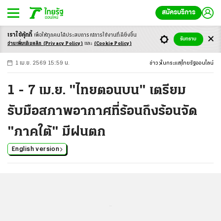
สมัครบริการ
เราใช้คุ้กกี้
เพื่อให้ทุกคนได้ประสบ
การณ์การใช้งานที่ดียิ่งขึ้น
+
ก
ก
-ก
รับทราบ
อ่านเพิ่มเติมคลิก
(Privacy Policy)
และ
(Cookie Policy)
1 เม.ย. 2569 15:59 น.
ข่าว
ในกระแส
ไทยรัฐออนไลน์
1 - 7 เม.ย. "ไทยตอนบน" เตรียม
รับมือสภาพอากาศที่ร้อนถึงร้อนจัด
"ภาคใต้" มีฝนตก
English version
...