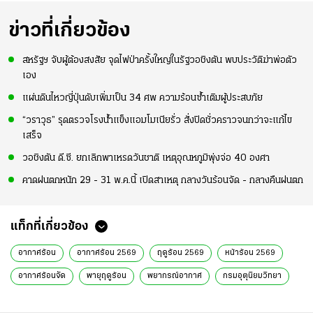
ข่าวที่เกี่ยวข้อง
สหรัฐฯ จับผู้ต้องสงสัย จุดไฟป่าครั้งใหญ่ในรัฐวอชิงตัน พบประวัติฆ่าพ่อตัว
เอง
แผ่นดินไหวญี่ปุ่นดับเพิ่มเป็น 34 ศพ ความร้อนซ้ำเติมผู้ประสบภัย
“วราวุธ” รุดตรวจโรงน้ำแข็งแอมโมเนียรั่ว สั่งปิดชั่วคราวจนกว่าจะแก้ไข
เสร็จ
วอชิงตัน ดี.ซี. ยกเลิกพาเหรดวันชาติ เหตุอุณหภูมิพุ่งจ่อ 40 องศา
คาดฝนตกหนัก 29 - 31 พ.ค.นี้ เปิดสาเหตุ กลางวันร้อนจัด - กลางคืนฝนตก
แท็กที่เกี่ยวข้อง
อากาศร้อน
อากาศร้อน 2569
ฤดูร้อน 2569
หน้าร้อน 2569
อากาศร้อนจัด
พายุฤดูร้อน
พยากรณ์อากาศ
กรมอุตุนิยมวิทยา
เอลนีโญ
ลานีญา
ภัยแล้ง
อุณหภูมิวันนี้
ภาวะโลกเดือด