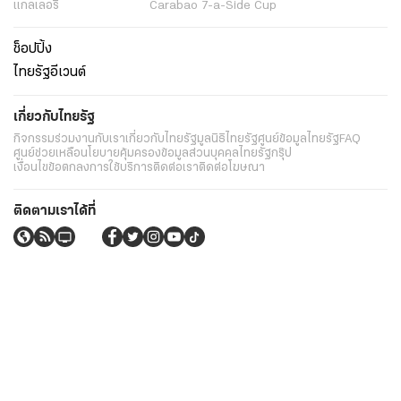
แกลเลอรี่
Carabao 7-a-Side Cup
ช็อปปิ้ง
ไทยรัฐอีเวนต์
เกี่ยวกับไทยรัฐ
กิจกรรม
ร่วมงานกับเรา
เกี่ยวกับไทยรัฐ
มูลนิธิไทยรัฐ
ศูนย์ข้อมูลไทยรัฐ
FAQ
ศูนย์ช่วยเหลือ
นโยบายคุ้มครองข้อมูลส่วนบุคคลไทยรัฐกรุ๊ป
เงื่อนไขข้อตกลงการใช้บริการ
ติดต่อเรา
ติดต่อโฆษณา
ติดตามเราได้ที่
Application
My THAIRATH