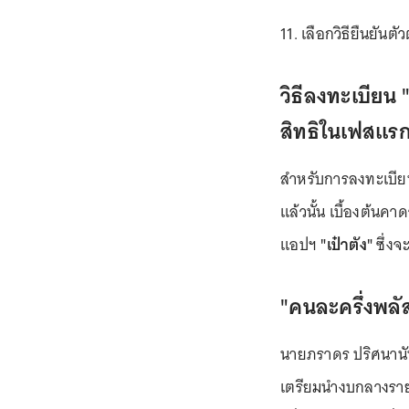
11. เลือกวิธียืนยันตั
วิธีลงทะเบียน 
สิทธิในเฟสแร
สำหรับการลงทะเบียน
แล้วนั้น เบื้องต้นค
แอปฯ
"เป๋าตัง"
ซึ่งจ
"คนละครึ่งพลัส
นายภราดร ปริศนานัน
เตรียมนำงบกลางราย