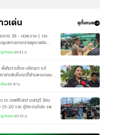
่าวเด่น
ดูทั้งหมด
นทราช 26 - นปพ.ภาค 1 เร่ง
บคุมสถานการณ์เหตุกราดยิง
เรียนเทพศิรินทร์ นนทบุรี
ชญากรรม
10:51 น.
 ตั้งทีมร่วมไทย-เมียนมา แก้
ญหาสารพิษในแม่น้ำข้ามพรมแดน
แผนควบคุมคุณภาพน้ำกก
เมือง
10:47 น.
ใน รร.เทพศิรินทร์ นนทบุรี มีคน
บ 15-20 ราย กู้ภัยเร่งนำส่ง รพ.
ชญากรรม
10:32 น.