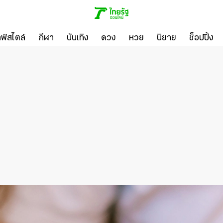
ลฟ์สไตล์
กีฬา
บันเทิง
ดวง
หวย
นิยาย
ช็อปปิ้ง