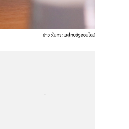
ข่าว
ในกระแส
ไทยรัฐออนไลน์
...