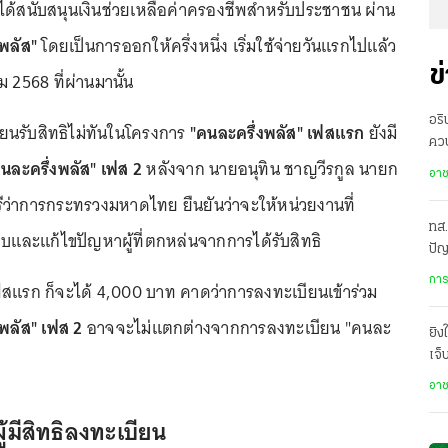
ด้สนับสนุนเงินช่วยเหลือค่าครองชีพสำหรับประชาชน ผ่าน
งพลัส"
โดยเป็นการออกให้ครึ่งหนึ่ง เริ่มใช้จ่ายวันแรกไปแล้ว
ข
คม 2568 ที่ผ่านมานั้น
อริ
ียนรับสิทธิไม่ทันในโครงการ
"คนละครึ่งพลัส" เฟสแรก
ยังมี
คว
นละครึ่งพลัส" เฟส 2
หลังจาก นายอนุทิน ชาญวีรกูล นายก
โรง
อา
ีว่าการกระทรวงมหาดไทย ยืนยันว่าจะให้หน่วยงานที่
ทส.
อบและแก้ไขปัญหาผู้ที่ตกหล่นจากการได้รับสิทธิ
ปั
ทำ
การ
เฟสแรก ก็จะได้ 4,000 บาท คาดว่าการลงทะเบียนเข้าร่วม
พลัส" เฟส 2
อาจจะไม่แตกต่างจากการลงทะเบียน "คนละ
ยิง
เจ็
อา
้มีสิทธิลงทะเบียน