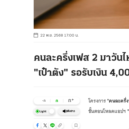
22 พ.ย. 2568 17:00 น.
คนละครึ่งเฟส 2 มาวัน
"เป๋าตัง" รอรับเงิน 4,
โครงการ
"คนละครึ่
+
ก
ก
-ก
ขั้นตอนโหลดแอปฯ
"
ฟังข่าว
Light