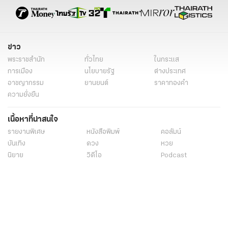
สนามสอบท้องถิ่น
สอบท้องถิ่น 68 วันไหน
สอบท้องถิ่น วันไหน
ข่าว
พระราชสำนัก
ทั่วไทย
ในกระแส
การเมือง
นโยบายรัฐ
ต่างประเทศ
อาชญากรรม
ยานยนต์
ราคาทองคำ
ความยั่งยืน
เนื้อหาที่น่าสนใจ
รายงานพิเศษ
หนังสือพิมพ์
คอลัมน์
บันเทิง
ดวง
หวย
นิยาย
วิดีโอ
Podcast
ไลฟ์สไตล์
มัลติมีเดีย
กีฬา
ฟุตบอลต่่างประเทศ
ฟุตบอลไทย
คอลัมน์
ไฟต์สปอร์ต
กีฬาโลก
วิดีโอ
แกลเลอรี่
Carabao 7-a-Side Cup