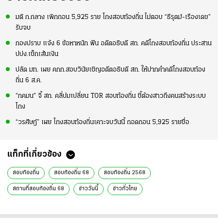
มติ ก.กลาง เพิกถอน 5,925 ราย โกงสอบท้องถิ่น ไม่ตอบ “ธีรุตม์-เรืองเดช”
รับจบ
กองปราบ แจ้ง 6 ข้อหาหนัก ฟัน อดีตอธิบดี สถ. คดีโกงสอบท้องถิ่น ประสาน
ปปง.เช็กเส้นเงิน
ปลัด มท. เผย คกก.สอบวินัยเชิญอดีตอธิบดี สถ. ให้ปากคำคดีโกงสอบท้อง
ถิ่น 6 ส.ค.
“ภคมน” จี้ สถ. คลี่ปมเปลี่ยน TOR สอบท้องถิ่น ชี้ต้องสาวถึงคนสร้างระบบ
โกง
“วรศิษฎ์” เผย โกงสอบท้องถิ่นเคาะจบวันนี้ ถอดถอน 5,925 รายชื่อ
แท็กที่เกี่ยวข้อง
สอบท้องถิ่น
สอบท้องถิ่น 68
สอบท้องถิ่น 2568
สถานที่สอบท้องถิ่น 68
ข่าววันนี้
ข่าวทั่วไทย
ตรวจสอบสถานที่สอบท้องถิ่น 68
ศูนย์สอบท้องถิ่น 68