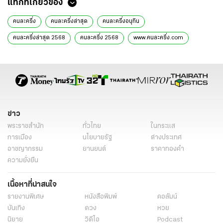
แท็กที่เกี่ยวข้อง
คนละครึ่ง
คนละครึ่งล่าสุด
คนละครึ่งอนุทิน
คนละครึ่งล่าสุด 2568
คนละครึ่ง 2568
www.คนละครึ่ง.com
คนละครึ่งใช้ยังไง
คนละครึ่งคืนชีพ
คนละครึ่งคือ
คนละครึ่งเวอร์ชั่นใหม่
ลงทะเบียนคนละครึ่ง
เงื่อนไขคนละครึ่ง
ข่าวด่วน
ข่าววันนี้
ข่าวในกระแส
ข่าวทั่วไทย
ข่าวเศรษฐกิจ
เรื่องเด่น
ไทยรัฐออนไลน์
ข่าว
พระราชสำนัก
ทั่วไทย
ในกระแส
การเมือง
นโยบายรัฐ
ต่างประเทศ
อาชญากรรม
ยานยนต์
ราคาทองคำ
ความยั่งยืน
เนื้อหาที่น่าสนใจ
รายงานพิเศษ
หนังสือพิมพ์
คอลัมน์
บันเทิง
ดวง
หวย
นิยาย
วิดีโอ
Podcast