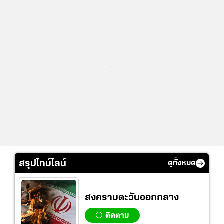
...
สรุปไทม์ไลน์
ดูทั้งหมด
สงครามตะวันออกกลาง
ติดตาม