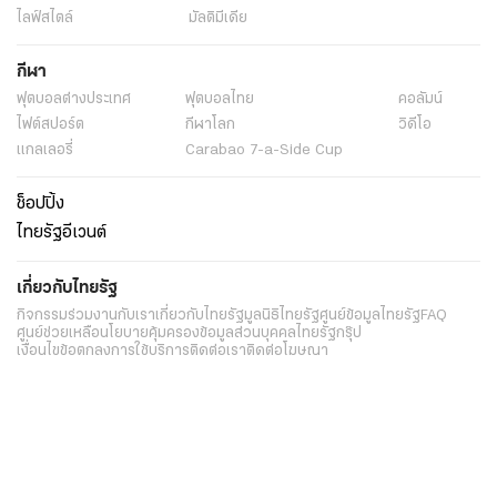
ไลฟ์สไตล์
มัลติมีเดีย
กีฬา
ฟุตบอลต่่างประเทศ
ฟุตบอลไทย
คอลัมน์
ไฟต์สปอร์ต
กีฬาโลก
วิดีโอ
แกลเลอรี่
Carabao 7-a-Side Cup
ช็อปปิ้ง
ไทยรัฐอีเวนต์
เกี่ยวกับไทยรัฐ
กิจกรรม
ร่วมงานกับเรา
เกี่ยวกับไทยรัฐ
มูลนิธิไทยรัฐ
ศูนย์ข้อมูลไทยรัฐ
FAQ
ศูนย์ช่วยเหลือ
นโยบายคุ้มครองข้อมูลส่วนบุคคลไทยรัฐกรุ๊ป
เงื่อนไขข้อตกลงการใช้บริการ
ติดต่อเรา
ติดต่อโฆษณา
ติดตามเราได้ที่
Application