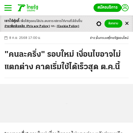
สมัครบริการ
เราใช้คุ้กกี้
เพื่อให้ทุกคนได้ประสบ
การณ์การใช้งานที่ดียิ่งขึ้น
+
ก
ก
-ก
รับทราบ
อ่านเพิ่มเติมคลิก
(Privacy Policy)
และ
(Cookie Policy)
8 ก.ย. 2568 17:00 น.
ข่าว
ในกระแส
ไทยรัฐออนไลน์
"คนละครึ่ง" รอบใหม่ เงื่อนไขอาจไม่
แตกต่าง คาดเริ่มใช้ได้เร็วสุด ต.ค.นี้
...