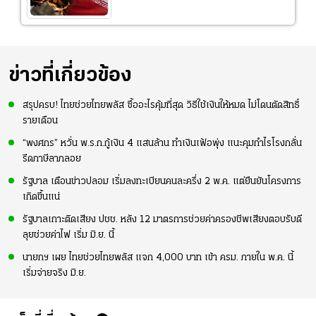
ข่าวที่เกี่ยวข้อง
สรุปครบ! ไทยช่วยไทยพลัส ซื้ออะไรคุ้มที่สุด วิธีใช้เงินให้หมด ไม่โดนตัดสิทธิ์
รายเดือน
“พงศกร” หวั่น พ.ร.ก.กู้เงิน 4 แสนล้าน ทำเงินเฟ้อพุ่ง แนะคุมกำไรโรงกลั่น
รีดภาษีลาภลอย
รัฐบาล เตือนข่าวปลอม เริ่มลงทะเบียนคนละครึ่ง 2 พ.ค. แต่ยืนยันโครงการ
เกิดขึ้นแน่
รัฐบาลเกาะติดเสียง ปชช. หลัง 12 มาตรการช่วยค่าครองชีพเสียงตอบรับดี
ลุยช่วยค่าไฟ เริ่ม มิ.ย. นี้
นายกฯ เผย ไทยช่วยไทยพลัส แจก 4,000 บาท เข้า ครม. ภายใน พ.ค. นี้
เริ่มจ่ายจริง มิ.ย.