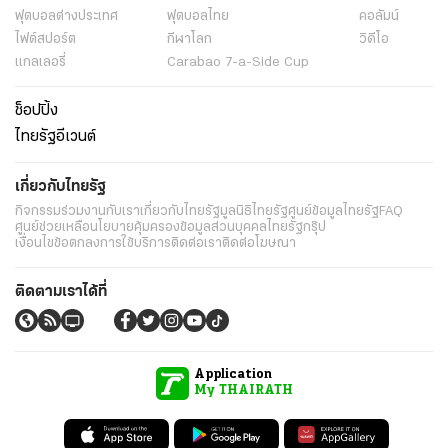
ฟุตบอลต่่างประเทศ
ฟุตบอลไทย
คอลัมน์
ไฟต์สปอร์ต
กีฬาโลก
วิดีโอ
แกลเลอรี่
Carabao 7-a-Side Cup
ช็อปปิ้ง
ไทยรัฐอีเวนต์
เกี่ยวกับไทยรัฐ
กิจกรรม
ร่วมงานกับเรา
เกี่ยวกับไทยรัฐ
มูลนิธิไทยรัฐ
ศูนย์ข้อมูลไทยรัฐ
FAQ
ศูนย์ช่วยเหลือ
นโยบายคุ้มครองข้อมูลส่วนบุคคลไทยรัฐกรุ๊ป
เงื่อนไขข้อตกลงการใช้บริการ
ติดต่อเรา
ติดต่อโฆษณา
ติดตามเราได้ที่
Application
My THAIRATH