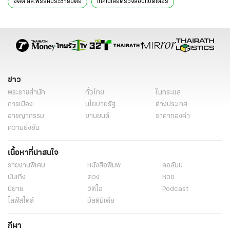
อดีต สส.พรรคประชาธิปัตย์
เทคโนโลยีตรวจสอบแบตเตอรี่
ไฟไหม้รถยนต์
ไฟไหม้รถ
รถยนต์
ศิริโชค โสภา
ไฟไหม้รถ ศิริโชค
ลอบวางเพลิง
รถไฟฟ้า
ไฟไหม้รถไฟฟ้า
ข่าววันนี้
สงขลา
ข่าวสงขลา
ข่าว
พระราชสำนัก
ทั่วไทย
ในกระแส
การเมือง
นโยบายรัฐ
ต่างประเทศ
อาชญากรรม
ยานยนต์
ราคาทองคำ
ความยั่งยืน
เนื้อหาที่น่าสนใจ
รายงานพิเศษ
หนังสือพิมพ์
คอลัมน์
บันเทิง
ดวง
หวย
นิยาย
วิดีโอ
Podcast
ไลฟ์สไตล์
มัลติมีเดีย
กีฬา