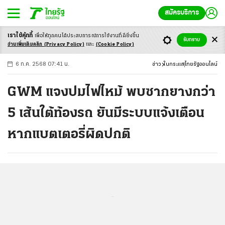
สมัครบริการ
เราใช้คุ้กกี้
เพื่อให้ทุกคนได้ประสบ
การณ์การใช้งานที่ดียิ่งขึ้น
+
ก
ก
-ก
รับทราบ
อ่านเพิ่มเติมคลิก
(Privacy Policy)
และ
(Cookie Policy)
6 ก.ค. 2568 07:41 น.
ข่าว
ในกระแส
ไทยรัฐออนไลน์
GWM แจงปมไฟไหม้ พบซากยางกว่า
5 เส้นใต้ท้องรถ ยันมีระบบแจ้งเตือน
หากแบตเตอรี่ผิดปกติ
...