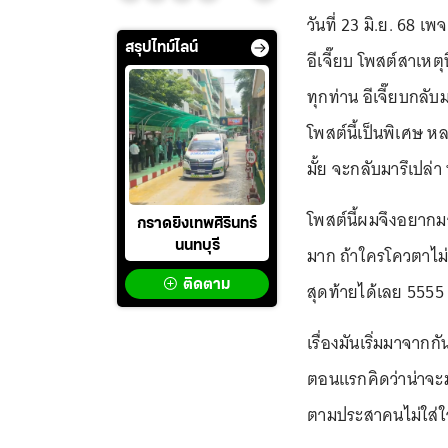
วันที่ 23 มิ.ย. 68 เพ
สรุปไทม์ไลน์
อีเจี๊ยบ โพสต์สาเหต
ทุกท่าน อีเจี๊ยบกลับ
โพสต์นี้เป็นพิเศษ 
มั้ย จะกลับมารึเปล่า
โพสต์นี้ผมจึงอยากม
กราดยิงเทพศิรินทร์
นนทบุรี
มาก ถ้าใครโควตาไม่
ติดตาม
สุดท้ายได้เลย 5555
เรื่องมันเริ่มมาจาก
ตอนแรกคิดว่าน่าจะ
ตามประสาคนไม่ใส่ใ