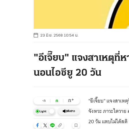
23 มิ.ย. 2568 10:54 น.
"อีเจี๊ยบ" แจงสาเหตุที่
นอนไอซียู 20 วัน
"อีเจี๊ยบ" แจงสาเหต
+
ก
ก
-ก
จังหวะ ภาวะไตวาย ค่
ฟังข่าว
Light
20 วัน แทบไม่ได้สติ