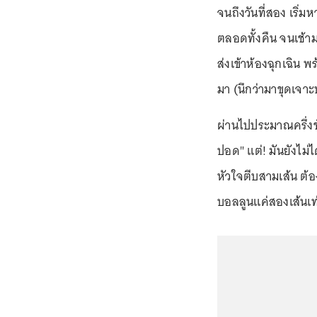
จนถึงวันที่สอง เริ่
ตลอดทั้งคืน จนเช้
ส่งเข้าห้องฉุกเฉิน 
มา (นึกว่ามาขุดเจาะบ
ผ่านไปประมาณครึ่งช
ปอด" แต่! มันยังไม่
หัวใจตีบสามเส้น ต้
บอลลูนแค่สองเส้นเท่า