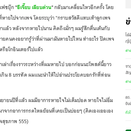
จเฟซบุ๊ก
"
อีเจี๊ยบ เลียบด่วน
"
กลับมาเคลื่อนไหวอีกครั้ง โดย
ุที่หายไปจากเพจ โดยระบุว่า "กราบสวัสดีแทบเท้าลูกเพจ
ข
มาแล้ว หลังจากหายไปนาน คิดถึงมั่กๆ ผมรู้สึกตื่นเต้นกับ
ไต้
หลายคนคงอยากรู้ว่าที่ผ่านมามันหายไปไหน ทำอะไร ปิดเพจ
ญี่
 หรือโกอินเตอร์ไปแล้ว
อพ
ต่า
าเล่าเรื่องราวระหว่างที่ผมหายไป บอกก่อนนะโพสต์นี้ยาว
ซาอ
เกิน 8 บรรทัด ผมแนะนำให้ไปอ่านประโยคบอกรักที่ท่อน
สั
เดี
ต่า
ตร.
กันยายนปีที่แล้ว ผมมีอาการหายใจไม่เต็มปอด หายใจไม่อิ่ม
ขัง
มาจากอาการกรดไหลย้อนที่เคยเป็นบ่อยๆ (คิดเองเออเอง
อั
ทั่ว
จสุขภาพ 555)