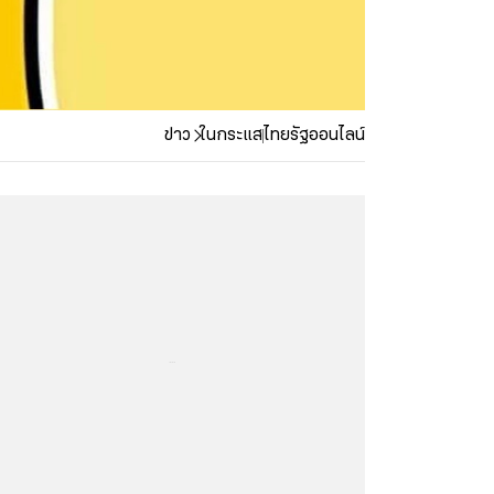
ข่าว
ในกระแส
ไทยรัฐออนไลน์
...