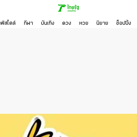
ลฟ์สไตล์
กีฬา
บันเทิง
ดวง
หวย
นิยาย
ช็อปปิ้ง