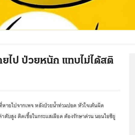
หายไป ป่วยหนัก แทบไม่ได้สติ
ุที่หายไปจากเพจ หลังป่วยน้ำท่วมปอด หัวใจเต้นผิด
าตับสูง ติดเชื้อในกระแสเลือด ต้องรักษาด่วน นอนไอซียู