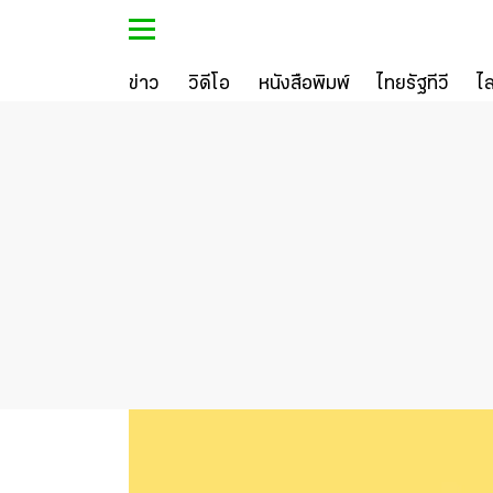
ข่าว
วิดีโอ
หนังสือพิมพ์
ไทยรัฐทีวี
ไ