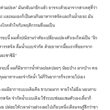
"น้ำท่วมปอด" มันกลับมาอีกแล้ว อาจจะด้วยมาจากสาเหตุที่ว่า
หวะ และผมเองก็เป็นคนกินอาหารรสจัดและกินน้ำเยอะ มัน
่างโรคหัวใจกับพฤติกรรมที่ผมเป็น
นี้ ผมตั้งปณิธานว่าต้องเปลี่ยนแปลงตัวเองใหม่เป็น "นิว
าหารรสจัด ดื่มน้ำแบบจำกัด ด้วยอาหารมื้อแรกที่ออกจาก
และซาซิมิ"
 รอบนี้ ผมก็มีอาการน้ำท่วมปอดบ่อยๆ น้อยบ้าง มากบ้าง พอ
บคุมอาหารและจำกัดน้ำ ไม่กี่วันอาการก็จะหายไปเอง
นมา ผมมีอาการแบบเดิมคือ ขาบวมมาก หายใจไม่อิ่ม นอนราบ
รรสจัด จำกัดน้ำแบบเดิม ใช้ระบบซ่อมแซมตัวเองเดี๋ยวก็
อ ปล่อยให้เวลาผ่านล่วงเลยไปเกือบหนึ่งเดือนจนรู้สึกว่าขา