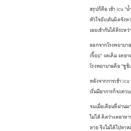
สรุปก็คือ เข้า icu 
หัวใจยังเต้นผิดจัง
เลยเข้ากันได้ดีระหว
ออกจากโรงพยาบาลรอบ
เจี๊ยบ" งดเค็ม งดอ
โรงพยาบาลคือ "ซูชิ
หลังจากการเข้า icu
เริ่มมีอาการก็จะคว
จนเมื่อเดือนที่ผ่า
ไม่ได้ คิดว่างดอาหา
หาย จึงไม่ได้ไปหาหม