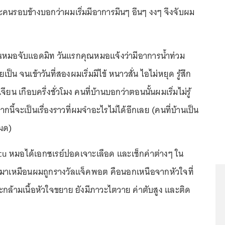
นรอบข้างบอกว่าผมเริ่มมีอาการมึนๆ อึนๆ งงๆ จึงจับผม
หมอจับแอดมิท วันแรกคุณหมอแจ้งว่ามีอาการน้ำท่วม
ป็น จนเข้าวันที่สองผมเริ่มมีไข้ หนาวสั่น ไอไม่หยุด รู้สึก
ียน เกือบครึ่งชั่วโมง คนที่บ้านบอกว่าตอนนั้นผมเริ่มไม่รู้
กนี้จะเป็นเรื่องราวที่ผมจำอะไรไม่ได้อีกเลย (คนที่บ้านเป็น
หมด)
cu หมอได้เอกซเรย์ปอดเจาะเลือด และเช็กค่าต่างๆ ใน
กมาเหมือนผมถูกรางวัลแจ็คพอต คือนอกเหนือจากหัวใจที่
ะกล้ามเนื้อหัวใจขยาย ยังมีภาวะไตวาย ค่าตับสูง และติด