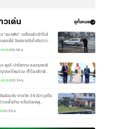
่าวเด่น
ดูทั้งหมด
ฝุ่น "ดอลฟิน" เคลื่อนตัวเข้าใกล้
ปุ่นตอนใต้ ปิดสนามบินโอกินาวา
ยพประชาชน-เจ็บ 3 ราย
งประเทศ
01:06 น.
ุฯ-ตุรกี-ปากีสถาน ลงนามสนธิ
ญญากลาโหมร่วม ย้ำโจมตีชาติ
ยวเท่ากับโจมตีทั้ง 3 ประเทศ
งประเทศ
23:34 น.
ปิดล้อมจับ ชายวัย 34 มีอาวุธปืน
ตัวเองในบ้าน หวั่นเกิดเหตุ
นตราย
ไทย
21:50 น.