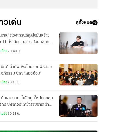
่าวเด่น
ดูทั้งหมด
ภมาส” ห่วงเทรนด์ดูดไขมันสร้าง
ง 11 สั่ง สคบ. ตรวจสอบคลินิก
ริมความงาม
เมือง
20:40 น.
กษิณ” นำทัพเพื่อไทยร่วมพิธีสวด
ะอภิธรรม บิดา “หมออ้อม”
เมือง
20:13 น.
ม” เผย กมธ. ได้ข้อมูลใหม่ปมสอบ
งถิ่น ชี้หากจบแค่ข้าราชการเท่ากับ
ัดตอนการเมือง”
เมือง
20:11 น.