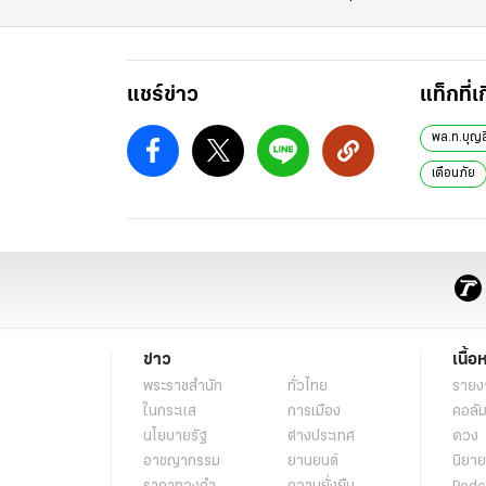
แชร์ข่าว
แท็กที่เ
พล.ท.บุญ
เตือนภัย
ข่าว
เนื้อ
พระราชสำนัก
ทั่วไทย
รายง
ในกระแส
การเมือง
คอลัม
นโยบายรัฐ
ต่างประเทศ
ดวง
อาชญากรรม
ยานยนต์
นิยาย