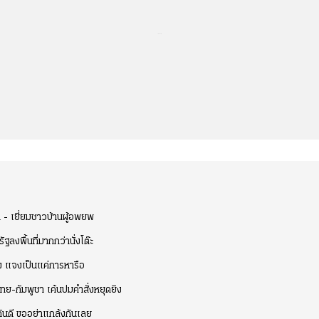
...
้า - เยี่ยมชาวบ้านผู้อพยพ
ฐลงพื้นที่มากกว่านั่งโต๊ะ
ิง แจงเป็นแค่การหารือ
ไทย-กัมพูชา เค้นปมคำสั่งหยุดยิง
กันดี ขออย่าแกล้งกันเลย