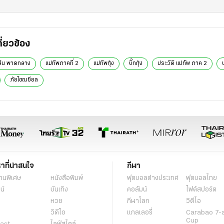
กี่ยวข้อง
สิน พาดกลาง
แม่ทัพภาคที่ 2
แม่ทัพกุ้ง
บิ๊กกุ้ง
ประวัติ แม่ทัพ ภาค 2
ภัยโซฌชียล
หาที่น่าสนใจ
กีฬา
านพิเศษ
หนังสือพิมพ์
ฟุตบอลต่่างประเทศ
ฟุตบอลไทย
น์
บันเทิง
คอลัมน์
ไฟต์สปอร์ต
หวย
กีฬาโลก
วิดีโอ
วิดีโอ
แกลเลอรี่
Carabao 7-
Cup