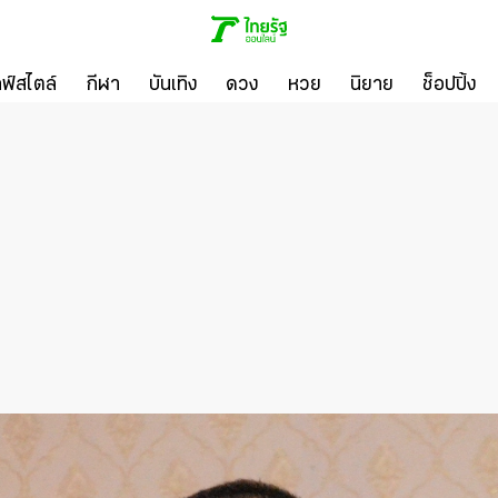
ลฟ์สไตล์
กีฬา
บันเทิง
ดวง
หวย
นิยาย
ช็อปปิ้ง