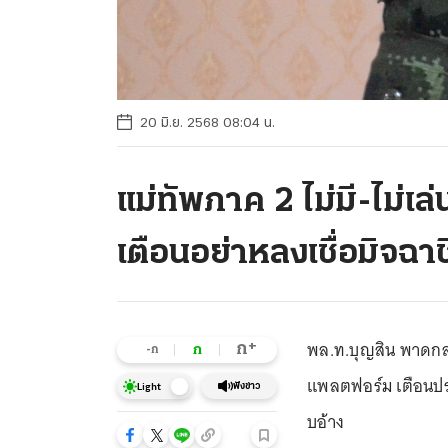
20 มิ.ย. 2568 08:04 น.
แม่ทัพภาค 2 ไม่มี-ไม่เ
เตือนอย่าหลงเชื่อมิจฉา
พล.ท.บุญสิน พาดกลาง
+
ก
ก
-ก
แพลตฟอร์ม เตือนประ
ฟังข่าว
Light
บอ้าง