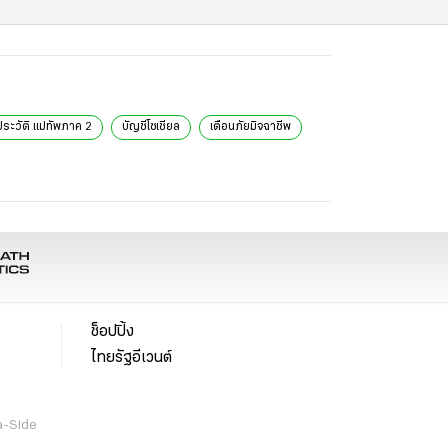
ประวัติ แม่ทัพภาค 2
บัญชีโซเชียล
เตือนภัยมิจฉาชีพ
ช็อปปิ้ง
ไทยรัฐอีเวนต์
a-Side