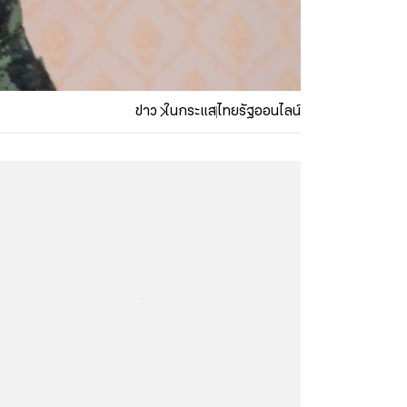
ข่าว
ในกระแส
ไทยรัฐออนไลน์
...