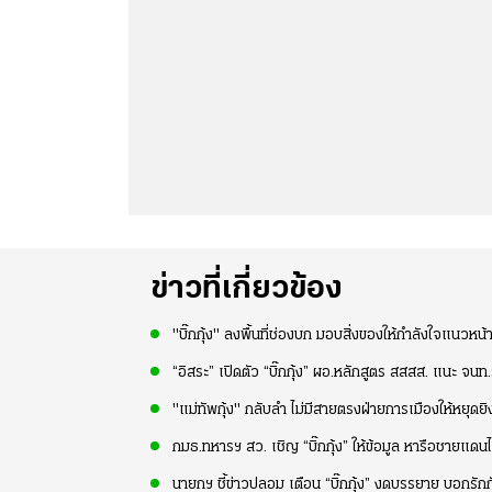
ข่าวที่เกี่ยวข้อง
"บิ๊กกุ้ง" ลงพื้นที่ช่องบก มอบสิ่งของให้กำลังใจแนวหน
“อิสระ” เปิดตัว “บิ๊กกุ้ง” ผอ.หลักสูตร สสสส. แนะ จนท.รั
"แม่ทัพกุ้ง" กลับลำ ไม่มีสายตรงฝ่ายการเมืองให้หยุดย
กมธ.ทหารฯ สว. เชิญ “บิ๊กกุ้ง” ให้ข้อมูล หารือชายแดน
นายกฯ ชี้ข่าวปลอม เตือน “บิ๊กกุ้ง” งดบรรยาย บอกรัก