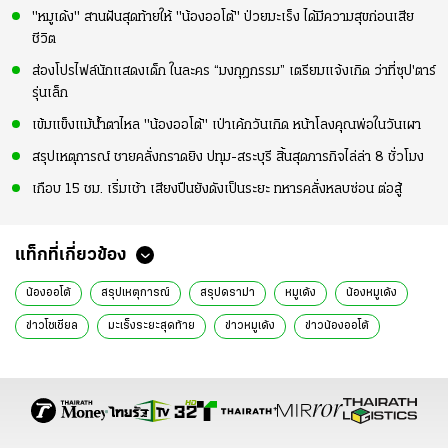
"หมูเด้ง" สานฝันสุดท้ายให้ "น้องออโต้" ป่วยมะเร็ง ได้มีความสุขก่อนเสีย
ชีวิต
ส่องโปรไฟล์นักแสดงเด็ก ในละคร “มงกุฎกรรม” เตรียมแจ้งเกิด ว่าที่ซุป'ตาร์
รุ่นเล็ก
เข้มแข็งแม้น้ำตาไหล "น้องออโต้" เป่าเค้กวันเกิด หน้าโลงคุณพ่อในวันเผา
สรุปเหตุการณ์ ชายคลั่งกราดยิง ปทุม-สระบุรี สิ้นสุดภารกิจไล่ล่า 8 ชั่วโมง
เกือบ 15 ชม. เริ่มเช้า เสียงปืนยังดังเป็นระยะ ทหารคลั่งหลบซ่อน ต่อสู้
แท็กที่เกี่ยวข้อง
น้องออโต้
สรุปเหตุการณ์
สรุปดราม่า
หมูเด้ง
น้องหมูเด้ง
ข่าวโซเชียล
มะเร็งระยะสุดท้าย
ข่าวหมูเด้ง
ข่าวน้องออโต้
สรุปข่าว
ข่าววันนี้