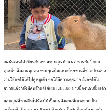
แม่น้องออโต้ เขียนข้อความขอบคุณท่าน ผอ.สวนสัตว์ ขอบ
คุณพี่ๆ ทีมงานทุกคน ขอบคุณทีมแพทย์ทุกท่านที่ช่วยประสาน
งานให้ออโต้ได้ไปดูหมูเด้ง ออโต้มีความสุขมาก ถึงออโต้ไป
สบายแล้วก็ยังมีคนรักออโต้เยอะแยะเลย ป่านนี้คงนอนยิ้มแล้ว
ขอบคุณที่สานฝันให้น้องได้เป็นคนดังตามที่เขาอยากเป็น
เหมือนพี่แป้งและ Mr. Beast ถึงแม้จะเป็นวันที่เขาต้องจากไป