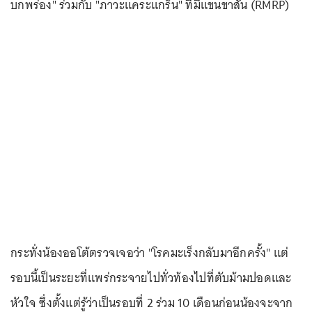
บกพร่อง" ร่วมกับ "ภาวะแคระแกร็น" ที่มีแขนขาสั้น (RMRP)
กระทั่งน้องออโต้ตรวจเจอว่า "โรคมะเร็งกลับมาอีกครั้ง" แต่
รอบนี้เป็นระยะที่แพร่กระจายไปทั่วท้องไปที่ตับม้ามปอดและ
หัวใจ ซึ่งตั้งแต่รู้ว่าเป็นรอบที่ 2 ร่วม 10 เดือนก่อนน้องจะจาก