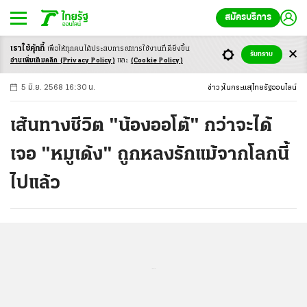
สมัครบริการ
เราใช้คุ้กกี้
เพื่อให้ทุกคนได้ประสบ
การณ์การใช้งานที่ดียิ่งขึ้น
+
ก
ก
-ก
รับทราบ
อ่านเพิ่มเติมคลิก
(Privacy Policy)
และ
(Cookie Policy)
5 มิ.ย. 2568 16:30 น.
ข่าว
ในกระแส
ไทยรัฐออนไลน์
เส้นทางชีวิต "น้องออโต้" กว่าจะได้
เจอ "หมูเด้ง" ถูกหลงรักแม้จากโลกนี้
ไปแล้ว
...