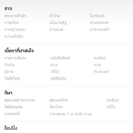
ข่าว
พระราชสำนัก
ทั่วไทย
ในกระแส
การเมือง
นโยบายรัฐ
ต่างประเทศ
อาชญากรรม
ยานยนต์
ราคาทองคำ
ความยั่งยืน
เนื้อหาที่น่าสนใจ
รายงานพิเศษ
หนังสือพิมพ์
คอลัมน์
บันเทิง
ดวง
หวย
นิยาย
วิดีโอ
Podcast
ไลฟ์สไตล์
มัลติมีเดีย
กีฬา
ฟุตบอลต่่างประเทศ
ฟุตบอลไทย
คอลัมน์
ไฟต์สปอร์ต
กีฬาโลก
วิดีโอ
แกลเลอรี่
Carabao 7-a-Side Cup
ช็อปปิ้ง