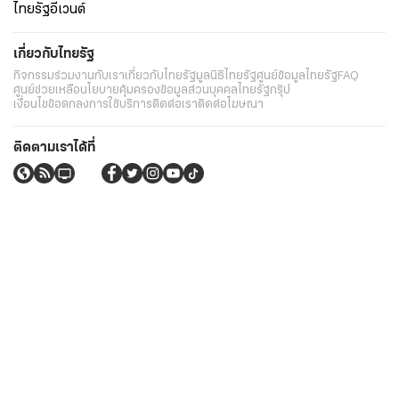
ไทยรัฐอีเวนต์
เกี่ยวกับไทยรัฐ
กิจกรรม
ร่วมงานกับเรา
เกี่ยวกับไทยรัฐ
มูลนิธิไทยรัฐ
ศูนย์ข้อมูลไทยรัฐ
FAQ
ศูนย์ช่วยเหลือ
นโยบายคุ้มครองข้อมูลส่วนบุคคลไทยรัฐกรุ๊ป
เงื่อนไขข้อตกลงการใช้บริการ
ติดต่อเรา
ติดต่อโฆษณา
ติดตามเราได้ที่
Application
My THAIRATH