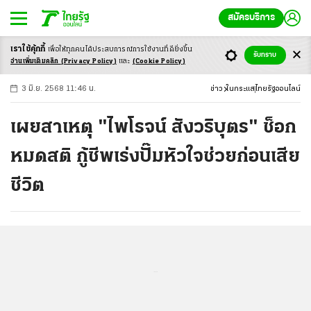
สมัครบริการ
เราใช้คุ้กกี้
เพื่อให้ทุกคนได้ประสบ
การณ์การใช้งานที่ดียิ่งขึ้น
+
ก
ก
-ก
รับทราบ
อ่านเพิ่มเติมคลิก
(Privacy Policy)
และ
(Cookie Policy)
3 มิ.ย. 2568 11:46 น.
ข่าว
ในกระแส
ไทยรัฐออนไลน์
เผยสาเหตุ "ไพโรจน์ สังวริบุตร" ช็อก
หมดสติ กู้ชีพเร่งปั๊มหัวใจช่วยก่อนเสีย
ชีวิต
...