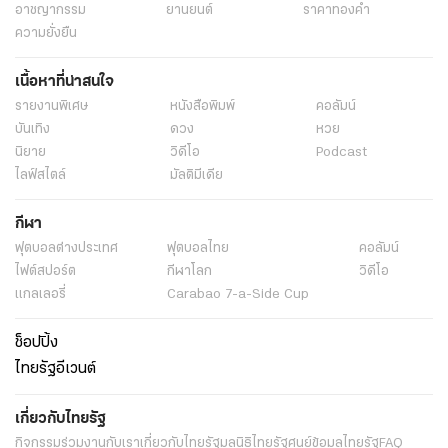
อาชญากรรม
ยานยนต์
ราคาทองคำ
ความยั่งยืน
เนื้อหาที่น่าสนใจ
รายงานพิเศษ
หนังสือพิมพ์
คอลัมน์
บันเทิง
ดวง
หวย
นิยาย
วิดีโอ
Podcast
ไลฟ์สไตล์
มัลติมีเดีย
กีฬา
ฟุตบอลต่่างประเทศ
ฟุตบอลไทย
คอลัมน์
ไฟต์สปอร์ต
กีฬาโลก
วิดีโอ
แกลเลอรี่
Carabao 7-a-Side Cup
ช็อปปิ้ง
ไทยรัฐอีเวนต์
เกี่ยวกับไทยรัฐ
กิจกรรม
ร่วมงานกับเรา
เกี่ยวกับไทยรัฐ
มูลนิธิไทยรัฐ
ศูนย์ข้อมูลไทยรัฐ
FAQ