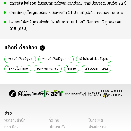
สุดอาลัย ไพโรจน์ สังวริบุตร อดีตพระเอกชื่อดัง จากไปอย่างสงบในวัย 72 ปี
นักแสดงรุ่นใหญ่เผยรักต่างวัยห่างกัน 21 ปี แต่มีอุปสรรคจนต้องแยกย้าย
ไพโรจน์ สังวริบุตร ตัดพ้อ "ผมล้มละลายแน่" หนังวัยอลวน 5 ถูกลดรอบ
ฉาย (คลิป)
แท็กที่เกี่ยวข้อง
ไพโรจน์ สังวริบุตร
ไพโรจน์ สังวริบุตร เอ๋
เอ๋ ไพโรจน์ สังวริบุตร
โรคหัวใจกำเริบ
อดีตพระเอกดัง
โคราช
เสียชีวิตกะทันหัน
ข่าววันนี้
ข่าว
พระราชสำนัก
ทั่วไทย
ในกระแส
การเมือง
นโยบายรัฐ
ต่างประเทศ