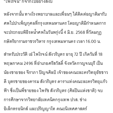
"ไพโรจน์" ก็จากไปอย่างสงบ
หลังจากนั้น ทางโรงพยาบาลและเพื่อนๆ ได้ติดต่อญาติมารับ
ศพไปบำเพ็ญกุศลที่กรุงเทพมหานคร โดยญาติมีกำหนดการ
จะประกอบพิธีรดน้ำศพในวันพรุ่งนี้ 4 มิ.ย. 2568 ที่วัดมกุฏ
กษัตริยารามราชวรวิหาร กรุงเทพมหานคร เวลา 16.00 น.
สำหรับประวัติ เอ๋ ไพโรจน์ สังวริบุตร อายุ 72 ปี เกิดวันที่ 18
พฤษภาคม 2496 ที่อำเภอศรีสวัสดิ์ จังหวัดกาญจนบุรี เป็น
น้องชายของ จีราภา ปัญจศิลป์ เจ้าของคณะละครวิทยุอัชชาว
ดี บุตรชายของคารม สังวริบุตร ดาราแห่งคณะละครวิทยุแก้ว
ฟ้า ซึ่งเป็นพี่ชายของ ไพรัช สังวริบุตร (ศิลปินแห่งชาติ) จบ
การศึกษาจากวิทยาลัยเทคนิคกรุงเทพ ปวส. ช่าง
อิเล็กทรอนิกส์ และปริญญาโท คณะนิเทศศาสตร์