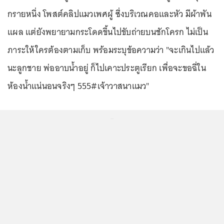
กรายหนึ่ง โพสต์คลิปแมวเพศผู้ ซึ่งบริเวณคอและหัว มีผ้าพัน
แผล แต่ยังพยายามกระโดดขึ้นไปขับถ่ายบนชักโครก ไม่เป็น
ภาระให้ใครต้องตามเก็บ พร้อมระบุข้อความว่า "จะเกินไปแล้ว
นะลูกชาย พ่ออาบน้ำอยู่ ก็ไปเคาะประตูเรียก เพื่อจะขอฉี่ใน
ห้องน้ำแน่นอนจริงๆ 555#เจ้าวาสนาแมว"
...