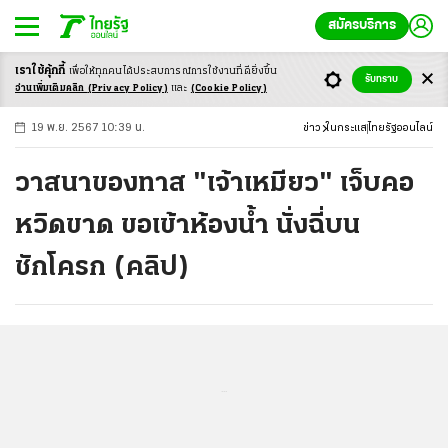
สมัครบริการ
เราใช้คุ้กกี้
เพื่อให้ทุกคนได้ประสบ
การณ์การใช้งานที่ดียิ่งขึ้น
+
ก
ก
-ก
รับทราบ
อ่านเพิ่มเติมคลิก
(Privacy Policy)
และ
(Cookie Policy)
19 พ.ย. 2567 10:39 น.
ข่าว
ในกระแส
ไทยรัฐออนไลน์
วาสนาของทาส "เจ้าเหมียว" เจ็บคอ
หวิดขาด ขอเข้าห้องน้ำ นั่งฉี่บน
ชักโครก (คลิป)
...