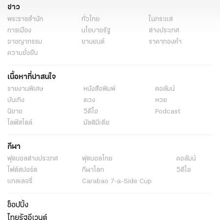
ข่าว
พระราชสำนัก
ทั่วไทย
ในกระแส
การเมือง
นโยบายรัฐ
ต่างประเทศ
อาชญากรรม
ยานยนต์
ราคาทองคำ
ความยั่งยืน
เนื้อหาที่น่าสนใจ
รายงานพิเศษ
หนังสือพิมพ์
คอลัมน์
บันเทิง
ดวง
หวย
นิยาย
วิดีโอ
Podcast
ไลฟ์สไตล์
มัลติมีเดีย
กีฬา
ฟุตบอลต่่างประเทศ
ฟุตบอลไทย
คอลัมน์
ไฟต์สปอร์ต
กีฬาโลก
วิดีโอ
แกลเลอรี่
Carabao 7-a-Side Cup
ช็อปปิ้ง
ไทยรัฐอีเวนต์