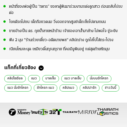
หน้าที่ของพ่อผู้เป็น “ทหาร” ขอลาผู้พันมาร่วมงานแต่งลูกสาว ก่อนกลับไปรบ
ต่อ
โชคดีรถไม่ชน เด็กถือขวดนม วิ่งออกจากศูนย์เด็กเล็กไปตามถนน
ชายอ้างเป็น ตร. ถุยน้ำลายหน้าร้าน เจ้าของเอาน้ำมาล้าง ไม่พอใจ ขู่จะยิง
ฟัง 2 มุม "ร้านก๋วยเตี๋ยว-อดีตนายพล" คลิปกร่าง ถูกไล่ไปใส่กระโปรง
เนียนไหมละนุด เหมียวดิ้นทุรนทุราย ที่คอมีงูพันอยู่ แต่สุดท้ายหักมุม
แท็กที่เกี่ยวข้อง
คลิปโซเชียล
แมว
บาดเจ็บ
แมว บาดเจ็บ
นั่งบนชักโครก
แมว นั่งชักโครก
ชักโครก แมว
คลิปแมว
คลิปน่ารัก
ข่าววันนี้
ข่าวโซเชียล
ข่าวในกระแส