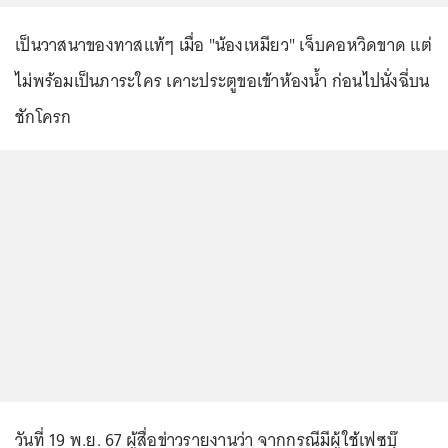
เป็นวาสนาของทาสแท้ๆ เมื่อ "น้องเหมียว" เจ็บคอหวิดขาด แต่
ไม่พร้อมเป็นภาระใคร เคาะประตูขอเข้าห้องน้ำ ก่อนไปนั่งฉี่บน
ชักโครก
วันที่ 19 พ.ย. 67 ผู้สื่อข่าวรายงานว่า จากกรณีมีผู้ใช้เฟซบุ๊