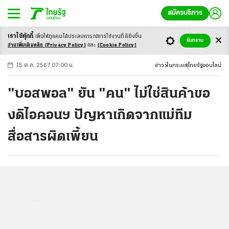
สมัครบริการ
เราใช้คุ้กกี้
เพื่อให้ทุกคนได้ประสบ
การณ์การใช้งานที่ดียิ่งขึ้น
+
ก
ก
-ก
รับทราบ
อ่านเพิ่มเติมคลิก
(Privacy Policy)
และ
(Cookie Policy)
15 ต.ค. 2567 07:00 น.
ข่าว
ในกระแส
ไทยรัฐออนไลน์
"บอสพอล" ยัน "คน" ไม่ใช่สินค้าขอ
งดิไอคอนฯ ปัญหาเกิดจากแม่ทีม
สื่อสารผิดเพี้ยน
...