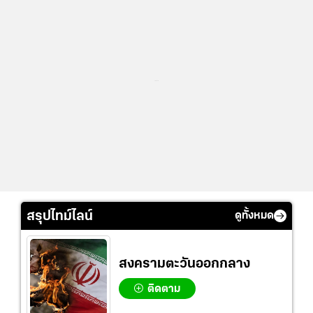
...
สรุปไทม์ไลน์
ดูทั้งหมด
สงครามตะวันออกกลาง
ติดตาม