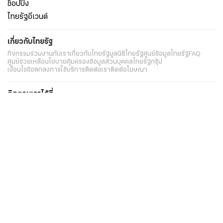
ช็อปปิ้ง
ไทยรัฐอีเวนต์
เกี่ยวกับไทยรัฐ
กิจกรรม
ร่วมงานกับเรา
เกี่ยวกับไทยรัฐ
มูลนิธิไทยรัฐ
ศูนย์ข้อมูลไทยรัฐ
FAQ
ศูนย์ช่วยเหลือ
นโยบายคุ้มครองข้อมูลส่วนบุคคลไทยรัฐกรุ๊ป
เงื่อนไขข้อตกลงการใช้บริการ
ติดต่อเรา
ติดต่อโฆษณา
ติดตามเราได้ที่
Application
My THAIRATH