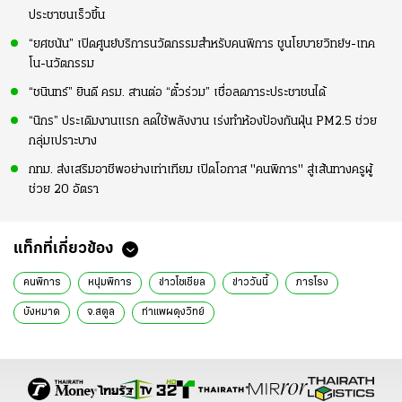
ประชาชนเร็วขึ้น
“ยศชนัน” เปิดศูนย์บริการนวัตกรรมสำหรับคนพิการ ชูนโยบายวิทย์ฯ-เทค
โน-นวัตกรรม
“ชนินทร์” ยินดี ครม. สานต่อ “ตั๋วร่วม” เชื่อลดภาระประชาชนได้
“นิกร” ประเดิมงานแรก ลดใช้พลังงาน เร่งทำห้องป้องกันฝุ่น PM2.5 ช่วย
กลุ่มเปราะบาง
กทม. ส่งเสริมอาชีพอย่างเท่าเทียม เปิดโอกาส "คนพิการ" สู่เส้นทางครูผู้
ช่วย 20 อัตรา
แท็กที่เกี่ยวข้อง
คนพิการ
หนุ่มพิการ
ข่าวโซเชียล
ข่าววันนี้
ภารโรง
บังหมาด
จ.สตูล
ท่าแพผดุงวิทย์