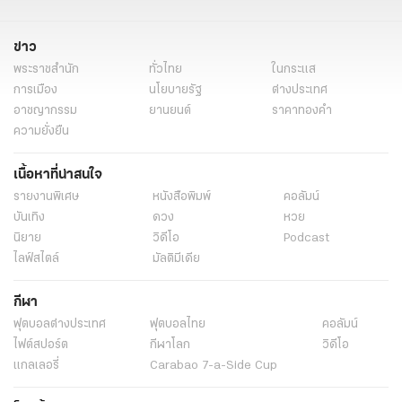
ข่าว
พระราชสำนัก
ทั่วไทย
ในกระแส
การเมือง
นโยบายรัฐ
ต่างประเทศ
อาชญากรรม
ยานยนต์
ราคาทองคำ
ความยั่งยืน
เนื้อหาที่น่าสนใจ
รายงานพิเศษ
หนังสือพิมพ์
คอลัมน์
บันเทิง
ดวง
หวย
นิยาย
วิดีโอ
Podcast
ไลฟ์สไตล์
มัลติมีเดีย
กีฬา
ฟุตบอลต่่างประเทศ
ฟุตบอลไทย
คอลัมน์
ไฟต์สปอร์ต
กีฬาโลก
วิดีโอ
แกลเลอรี่
Carabao 7-a-Side Cup