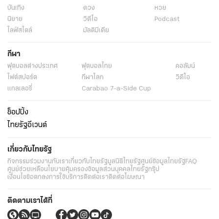
บันเทิง
ดวง
หวย
นิยาย
วิดีโอ
Podcast
ไลฟ์สไตล์
มัลติมีเดีย
กีฬา
ฟุตบอลต่่างประเทศ
ฟุตบอลไทย
คอลัมน์
ไฟต์สปอร์ต
กีฬาโลก
วิดีโอ
แกลเลอรี่
Carabao 7-a-Side Cup
ช็อปปิ้ง
ไทยรัฐอีเวนต์
เกี่ยวกับไทยรัฐ
กิจกรรม
ร่วมงานกับเรา
เกี่ยวกับไทยรัฐ
มูลนิธิไทยรัฐ
ศูนย์ข้อมูลไทยรัฐ
FAQ
ศูนย์ช่วยเหลือ
นโยบายคุ้มครองข้อมูลส่วนบุคคลไทยรัฐกรุ๊ป
เงื่อนไขข้อตกลงการใช้บริการ
ติดต่อเรา
ติดต่อโฆษณา
ติดตามเราได้ที่