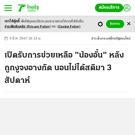
สมัครบริการ
เราใช้คุ้กกี้
เพื่อให้ทุกคนได้ประสบ
การณ์การใช้งานที่ดียิ่งขึ้น
+
ก
ก
-ก
รับทราบ
อ่านเพิ่มเติมคลิก
(Privacy Policy)
และ
(Cookie Policy)
3 มี.ค. 2567 16:13 น.
ข่าว
ในกระแส
ไทยรัฐออนไลน์
เปิดรับการช่วยเหลือ "น้องอั๋น" หลัง
ถูกงูจงอางกัด นอนไม่ได้สติมา 3
สัปดาห์
...