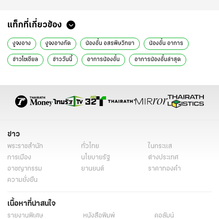
แท็กที่เกี่ยวข้อง
งูจงอาง
งูจงอางกัด
น้องอั๋น อสรพิษวิทยา
น้องอั๋น อาการ
ข่าวโซเชียล
ข่าววันนี้
อาการน้องอั๋น
อาการน้องอั๋นล่าสุด
น้องอั๋น
ข่าว
พระราชสำนัก
ทั่วไทย
ในกระแส
การเมือง
นโยบายรัฐ
ต่างประเทศ
อาชญากรรม
ยานยนต์
ราคาทองคำ
ความยั่งยืน
เนื้อหาที่น่าสนใจ
รายงานพิเศษ
หนังสือพิมพ์
คอลัมน์