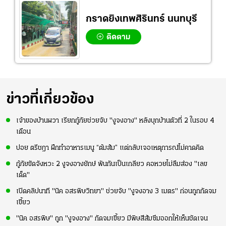
กราดยิงเทพศิรินทร์ นนทบุรี
ติดตาม
ข่าวที่เกี่ยวข้อง
เจ้าของบ้านผวา เรียกกู้ภัยช่วยจับ "งูจงอาง" หลังบุกบ้านตัวที่ 2 ในรอบ 4
เดือน
ปอย ตรีชฎา ฝึกทำอาหารเมนู “ต้มส้ม” แต่กลับเจอเหตุการณ์ไม่คาดคิด
กู้ภัยขัดจังหวะ 2 งูจงอางยักษ์ พันกันเป็นเกลียว คอหวยไม่ลืมส่อง "เลข
เด็ด"
เปิดคลิปนาที "นิค อสรพิษวิทยา" ช่วยจับ "งูจงอาง 3 เมตร" ก่อนถูกกัดจม
เขี้ยว
"นิค อสรพิษ" ถูก "งูจงอาง" กัดจมเขี้ยว มีพิษสีส้มซึมออกให้เห็นชัดเจน