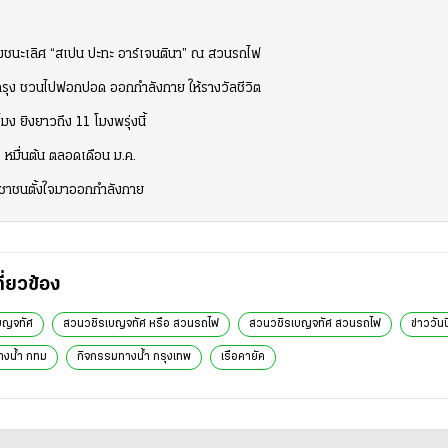
บชิงชนะเลิศ “สเปน ปะทะ อาร์เจนตินา” ณ สวนรถไฟ
รุง ชวนไปฟอกปอด ออกกำลังกาย ให้รางวัลชีวิต
มง ยิงยาวถึง 11 โมงพรุ่งนี้
3 หมื่นต้น ตลอดเดือน ม.ค.
ชาชนตั้งใจมาออกกำลังกาย
กี่ยวข้อง
บญจทัศ
สวนวชิรเบญจทัศ หรือ สวนรถไฟ
สวนวชิรเบญจทัศ สวนรถไฟ
ข่าววันนี
งน้ํา กทม
กิจกรรมทางน้ํา กรุงเทพ
เรือคายัค