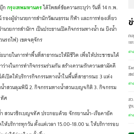
บุ๊ก
กรุงเทพมหานคร
ได้โพสต์ข้อความระบุว่า วันที่ 14 ก.พ.
ัตน์ รองผู้อำนวยการสำนักวัฒนธรรม กีฬา และการท่องเที่ยว
ข
ำนวยการสำนักฯ เป็นประธานเปิดกิจกรรมทางน้ำ ณ บึงน้ำ
กบฏ
วนรถไฟ) เขตจตุจักร
เย
ต่า
บายในการทำพื้นที่สาธารณะให้มีชีวิต เพื่อให้ประชาชนได้
วลาว่างในการทำกิจกรรมร่วมกัน สร้างความรักความสามัคคี
Ea
ด้เปิดให้บริการกิจกรรมทางน้ำในพื้นที่สาธารณะ 3 แห่ง
สหร
ต่า
งน้ำสวนลุมพินี 2. กิจกรรมทางน้ำสวนเบญจกิติ 3. กิจกรรม
ทัศ
สว.
ฐาน
้ำ สวนวชิรเบญจทัศ ประกอบด้วย จักรยานน้ำ-เรือคายัค
ต่า
ให้บริการทุกวัน ตั้งแต่เวลา 15.00-18.00 น. ให้บริการรอบ