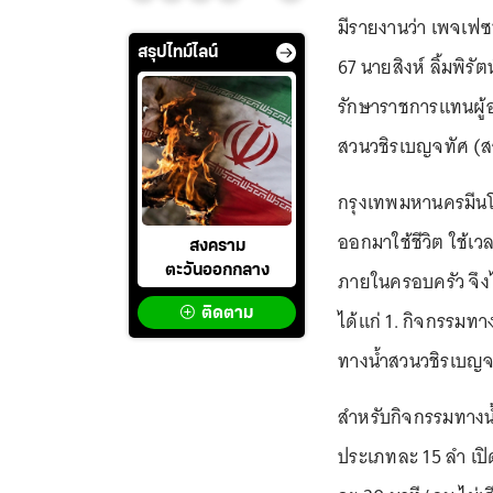
มีรายงานว่า เพจเฟซ
สรุปไทม์ไลน์
67 นายสิงห์ ลิ้มพิร
รักษาราชการแทนผู้อ
สวนวชิรเบญจทัศ (ส
กรุงเทพมหานครมีนโย
ออกมาใช้ชีวิต ใช้เ
สงคราม
ตะวันออกกลาง
ภายในครอบครัว จึงไ
ติดตาม
ได้แก่ 1. กิจกรรมทา
ทางน้ำสวนวชิรเบญจ
สำหรับกิจกรรมทางน
ประเภทละ 15 ลำ เปิด