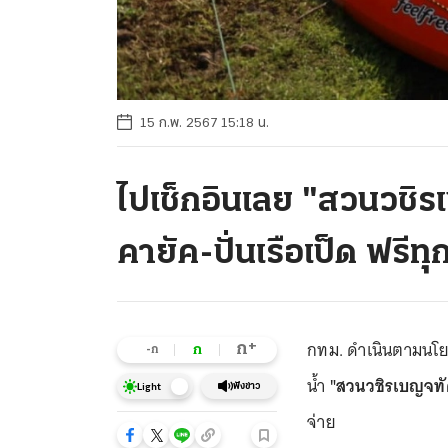
15 ก.พ. 2567 15:18 น.
ไปเช็กอินเลย "สวนวชิร
คายัค-ปั่นเรือเป็ด ฟรีท
กทม. ดำเนินตามนโยบ
+
ก
ก
-ก
น้ำ
"สวนวชิรเบญจทั
ฟังข่าว
Light
จ่าย