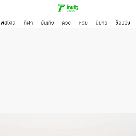
ลฟ์สไตล์
กีฬา
บันเทิง
ดวง
หวย
นิยาย
ช็อปปิ้ง