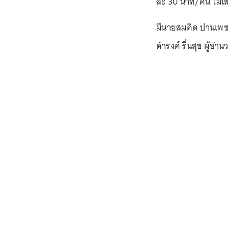
ละ 30 นาที/คน ไม่เสี
มีนายสมคิด ปานเพช
ดำรงค์ รื่นสุข ผู้อำ