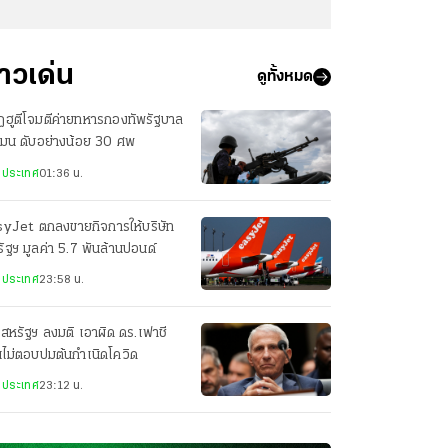
่าวเด่น
ดูทั้งหมด
ฮูตีโจมตีค่ายทหารกองทัพรัฐบาล
เมน ดับอย่างน้อย 30 ศพ
งประเทศ
01:36 น.
syJet ตกลงขายกิจการให้บริษัท
ัฐฯ มูลค่า 5.7 พันล้านปอนด์
งประเทศ
23:58 น.
สหรัฐฯ ลงมติ เอาผิด ดร.เฟาชี
ไม่ตอบปมต้นกำเนิดโควิด
งประเทศ
23:12 น.