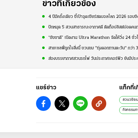
ข่าวที่เกี่ยวข้อง
4 ปีมีครั้งเดียว ชี้เป้าจุดเชียร์สดบอลโลก 2026 รอ
ปักหมุด 5 สวนสาธารณะอากาศดี ติดท็อปลิสต์ปอดคนก
“ชัชชาติ” เปิดงาน Ultra Marathon จัดให้วิ่ง 24 ชั่วโ
สายเซลฟี่ถูกใจสิ่งนี้ ชวนชม "ทุ่งดอกทานตะวัน" กว่า 
ส่องบรรยากาศสวนรถไฟ วันประกาศเคอร์ฟิว ยังมีประ
แชร์ข่าว
แท็กที่เ
สวนวชิรเ
กิจกรรมทา