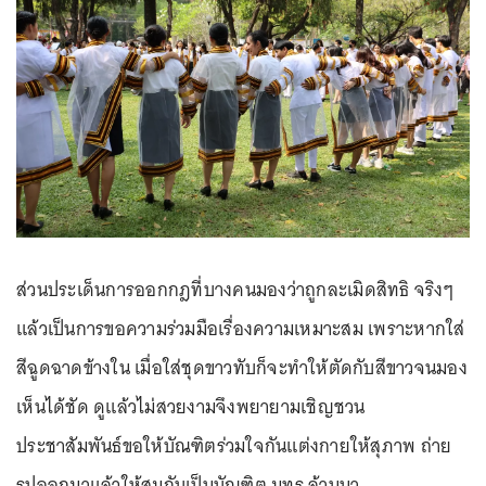
ส่วนประเด็นการออกกฎที่บางคนมองว่าถูกละเมิดสิทธิ จริงๆ
แล้วเป็นการขอความร่วมมือเรื่องความเหมาะสม เพราะหากใส่
สีฉูดฉาดข้างใน เมื่อใส่ชุดขาวทับก็จะทำให้ตัดกับสีขาวจนมอง
เห็นได้ชัด ดูแล้วไม่สวยงามจึงพยายามเชิญชวน
ประชาสัมพันธ์ขอให้บัณฑิตร่วมใจกันแต่งกายให้สุภาพ ถ่าย
รูปออกมาแล้วให้สมกับเป็นบัณฑิต มทร.ล้านนา