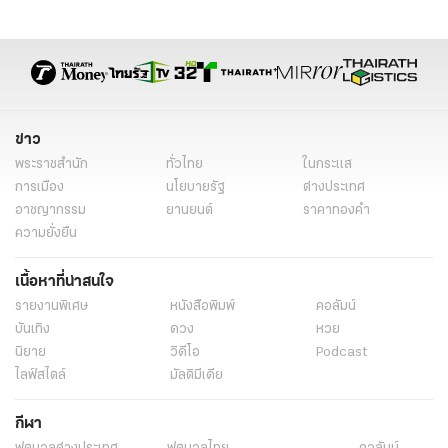
แจงดราม่า
ข่าวโซเชียล
มอนิเตอร์
ข่าว
พระราชสำนัก
ทั่วไทย
ในกระแส
การเมือง
นโยบายรัฐ
ต่างประเทศ
อาชญากรรม
ยานยนต์
ราคาทองคำ
ความยั่งยืน
เนื้อหาที่น่าสนใจ
รายงานพิเศษ
หนังสือพิมพ์
คอลัมน์
บันเทิง
ดวง
หวย
นิยาย
วิดีโอ
Podcast
ไลฟ์สไตล์
มัลติมีเดีย
กีฬา