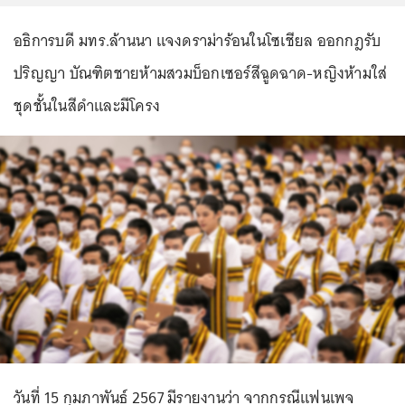
อธิการบดี มทร.ล้านนา แจงดราม่าร้อนในโซเชียล ออกกฎรับ
ปริญญา บัณฑิตชายห้ามสวมบ็อกเซอร์สีฉูดฉาด-หญิงห้ามใส่
ชุดชั้นในสีดำและมีโครง
วันที่ 15 กุมภาพันธ์ 2567 มีรายงานว่า จากกรณีแฟนเพจ