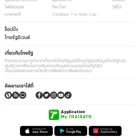
ฟุตบอลต่่างประเทศ
ฟุตบอลไทย
คอลัมน์
ไฟต์สปอร์ต
กีฬาโลก
วิดีโอ
แกลเลอรี่
Carabao 7-a-Side Cup
ช็อปปิ้ง
ไทยรัฐอีเวนต์
เกี่ยวกับไทยรัฐ
กิจกรรม
ร่วมงานกับเรา
เกี่ยวกับไทยรัฐ
มูลนิธิไทยรัฐ
ศูนย์ข้อมูลไทยรัฐ
FAQ
ศูนย์ช่วยเหลือ
นโยบายคุ้มครองข้อมูลส่วนบุคคลไทยรัฐกรุ๊ป
เงื่อนไขข้อตกลงการใช้บริการ
ติดต่อเรา
ติดต่อโฆษณา
ติดตามเราได้ที่
Application
My THAIRATH