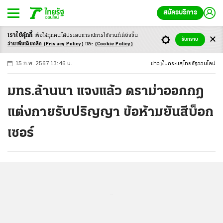
สมัครบริการ
เราใช้คุ้กกี้
เพื่อให้ทุกคนได้ประสบ
การณ์การใช้งานที่ดียิ่งขึ้น
+
ก
ก
-ก
รับทราบ
อ่านเพิ่มเติมคลิก
(Privacy Policy)
และ
(Cookie Policy)
15 ก.พ. 2567 13:46 น.
ข่าว
ในกระแส
ไทยรัฐออนไลน์
มทร.ล้านนา แจงแล้ว ดราม่าออกกฎ
แต่งกายรับปริญญา ข้อห้ามยันสีบ็อก
เซอร์
...