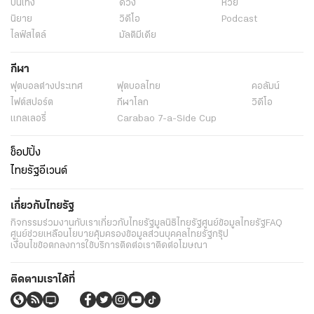
บันเทิง
ดวง
หวย
นิยาย
วิดีโอ
Podcast
ไลฟ์สไตล์
มัลติมีเดีย
กีฬา
ฟุตบอลต่่างประเทศ
ฟุตบอลไทย
คอลัมน์
ไฟต์สปอร์ต
กีฬาโลก
วิดีโอ
แกลเลอรี่
Carabao 7-a-Side Cup
ช็อปปิ้ง
ไทยรัฐอีเวนต์
เกี่ยวกับไทยรัฐ
กิจกรรม
ร่วมงานกับเรา
เกี่ยวกับไทยรัฐ
มูลนิธิไทยรัฐ
ศูนย์ข้อมูลไทยรัฐ
FAQ
ศูนย์ช่วยเหลือ
นโยบายคุ้มครองข้อมูลส่วนบุคคลไทยรัฐกรุ๊ป
เงื่อนไขข้อตกลงการใช้บริการ
ติดต่อเรา
ติดต่อโฆษณา
ติดตามเราได้ที่