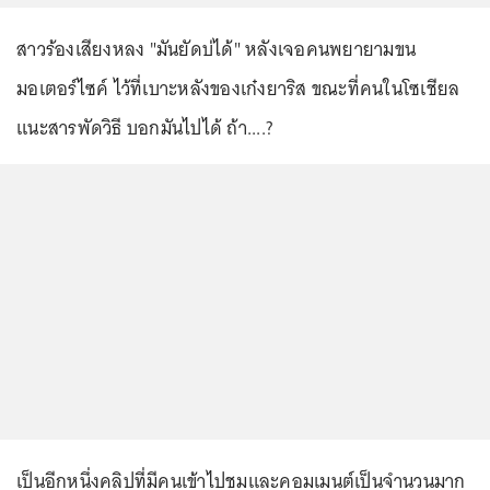
สาวร้องเสียงหลง "มันยัดบ่ได้" หลังเจอคนพยายามขน
มอเตอร์ไซค์ ไว้ที่เบาะหลังของเก๋งยาริส ขณะที่คนในโซเชียล
แนะสารพัดวิธี บอกมันไปได้ ถ้า....?
เป็นอีกหนึ่งคลิปที่มีคนเข้าไปชมและคอมเมนต์เป็นจำนวนมาก