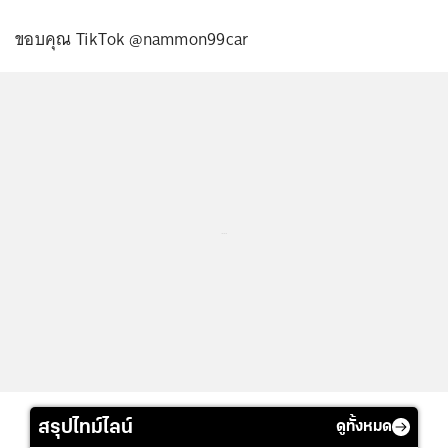
ขอบคุณ TikTok @nammon99car
...
สรุปไทม์ไลน์
ดูทั้งหมด