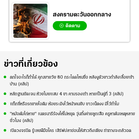
สงครามตะวันออกกลาง
ติดตาม
ข่าวที่เกี่ยวข้อง
ตกใจอะไรก็ทำได้ คุณยายวัย 80 กระโดดโหนขื่อ หลังงูตัวยาวกำลังเลื้อยเข้า
บ้าน (คลิป)
หลักฐานชัดเจน หัวขโมยแสบ 4 ขา คาบรองเท้า หายเป็นคู่ที่ 3 (คลิป)
แท็กซี่หรือรถขายไอติม ห้อยระฆังไว้หน้าคนขับ ชาวเน็ตงง มีไว้ทำไม
"หม้อต้มไก่หาย" เนตรนารีร้องไห้ไม่หยุด วุ่นทั้งค่ายลูกเสือ ครูหาต้นเหตุหลาย
ชั่วโมง (คลิป)
เปิดวงจรปิด รู้เลยฝีมือใคร เสิร์ฟปลาช่อนให้สาวถึงเตียง ท่าทางจะกลัวอด