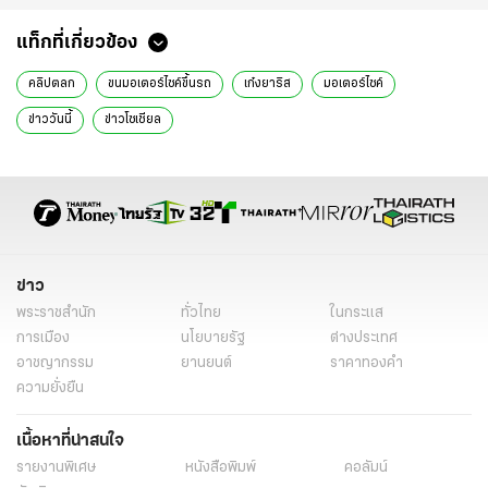
แท็กที่เกี่ยวข้อง
คลิปตลก
ขนมอเตอร์ไซค์ขึ้นรถ
เก๋งยาริส
มอเตอร์ไซค์
ข่าววันนี้
ข่าวโซเชียล
ข่าว
พระราชสำนัก
ทั่วไทย
ในกระแส
การเมือง
นโยบายรัฐ
ต่างประเทศ
อาชญากรรม
ยานยนต์
ราคาทองคำ
ความยั่งยืน
เนื้อหาที่น่าสนใจ
รายงานพิเศษ
หนังสือพิมพ์
คอลัมน์