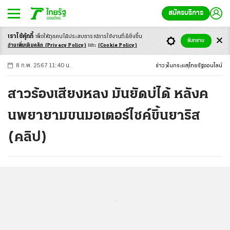
สมัครบริการ
เราใช้คุ้กกี้
เพื่อให้ทุกคนได้ประสบ
การณ์การใช้งานที่ดียิ่งขึ้น
+
ก
ก
-ก
รับทราบ
อ่านเพิ่มเติมคลิก
(Privacy Policy)
และ
(Cookie Policy)
8 ก.พ. 2567 11:40 น.
ข่าว
ในกระแส
ไทยรัฐออนไลน์
สาวร้องเสียงหลง มันยัดบ่ได้ หลังค
นพยายามขนมอเตอร์ไซค์ขึ้นยาริส
(คลิป)
...