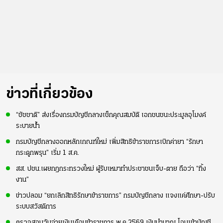
ข่าวที่เกี่ยวข้อง
“ชัชชาติ” ส่งเรื่องกรมบัญชีกลางเช็กคุณสมบัติ เอกชนชนะประมูลอุโมงค์
ระบายน้ำ
กรมบัญชีกลางออกหลักเกณฑ์ใหม่ เพิ่มสิทธิข้าราชการเบิกค่ายา “รักษา
กระดูกพรุน” เริ่ม 1 ส.ค.
สส. ปชน.เผยกฎกระทรวงใหม่ ผู้รับเหมาทำประชาชนเจ็บ-ตาย ถือว่า “ทิ้ง
งาน”
ข่าวปลอม “ยกเลิกสิทธิรักษาข้าราชการ” กรมบัญชีกลาง แจงแค่ศึกษา-ปรับ
ระบบสวัสดิการ
ตรวจสอบวันจ่ายเงินเดือนข้าราชการ พ.ค.2569 เงินบำนาญ โอนเข้าบัญชี