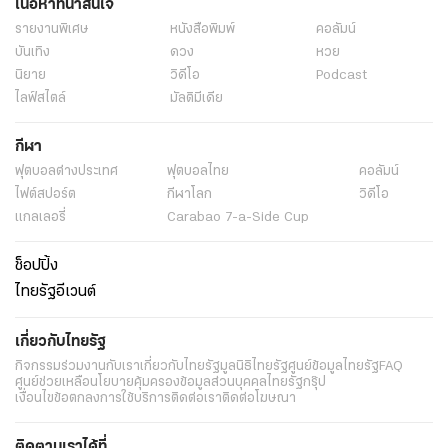
เนื้อหาที่น่าสนใจ
รายงานพิเศษ
หนังสือพิมพ์
คอลัมน์
บันเทิง
ดวง
หวย
นิยาย
วิดีโอ
Podcast
ไลฟ์สไตล์
มัลติมีเดีย
กีฬา
ฟุตบอลต่่างประเทศ
ฟุตบอลไทย
คอลัมน์
ไฟต์สปอร์ต
กีฬาโลก
วิดีโอ
แกลเลอรี่
Carabao 7-a-Side Cup
ช็อปปิ้ง
ไทยรัฐอีเวนต์
เกี่ยวกับไทยรัฐ
กิจกรรม
ร่วมงานกับเรา
เกี่ยวกับไทยรัฐ
มูลนิธิไทยรัฐ
ศูนย์ข้อมูลไทยรัฐ
FAQ
ศูนย์ช่วยเหลือ
นโยบายคุ้มครองข้อมูลส่วนบุคคลไทยรัฐกรุ๊ป
เงื่อนไขข้อตกลงการใช้บริการ
ติดต่อเรา
ติดต่อโฆษณา
ติดตามเราได้ที่