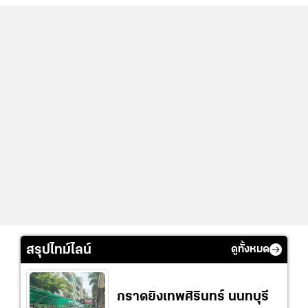
...
สรุปไทม์ไลน์
ดูทั้งหมด
กราดยิงเทพศิรินทร์ นนทบุรี