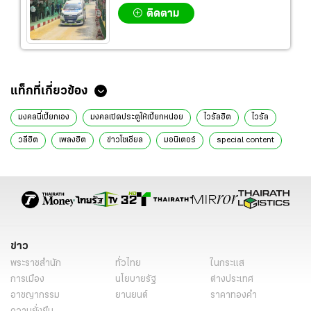
ติดตาม
แท็กที่เกี่ยวข้อง
มงคลนี่เปี๊ยกเอง
มงคลเปิดประตูให้เปี๊ยกหน่อย
ไวรัลฮิต
ไวรัล
วลีฮิต
เพลงฮิต
ข่าวโซเชียล
มอนิเตอร์
special content
ข่าว
พระราชสำนัก
ทั่วไทย
ในกระแส
การเมือง
นโยบายรัฐ
ต่างประเทศ
อาชญากรรม
ยานยนต์
ราคาทองคำ