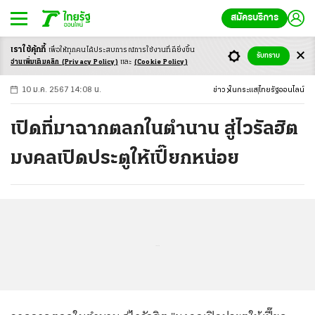
สมัครบริการ
เราใช้คุ้กกี้
เพื่อให้ทุกคนได้ประสบ
การณ์การใช้งานที่ดียิ่งขึ้น
+
ก
ก
-ก
รับทราบ
อ่านเพิ่มเติมคลิก
(Privacy Policy)
และ
(Cookie Policy)
10 ม.ค. 2567 14:08 น.
ข่าว
ในกระแส
ไทยรัฐออนไลน์
เปิดที่มาฉากตลกในตำนาน สู่ไวรัลฮิต
มงคลเปิดประตูให้เปี๊ยกหน่อย
...