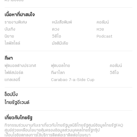
ความยั่งยืน
เนื้อหาที่น่าสนใจ
รายงานพิเศษ
หนังสือพิมพ์
คอลัมน์
บันเทิง
ดวง
หวย
นิยาย
วิดีโอ
Podcast
ไลฟ์สไตล์
มัลติมีเดีย
กีฬา
ฟุตบอลต่่างประเทศ
ฟุตบอลไทย
คอลัมน์
ไฟต์สปอร์ต
กีฬาโลก
วิดีโอ
แกลเลอรี่
Carabao 7-a-Side Cup
ช็อปปิ้ง
ไทยรัฐอีเวนต์
เกี่ยวกับไทยรัฐ
กิจกรรม
ร่วมงานกับเรา
เกี่ยวกับไทยรัฐ
มูลนิธิไทยรัฐ
ศูนย์ข้อมูลไทยรัฐ
FAQ
ศูนย์ช่วยเหลือ
นโยบายคุ้มครองข้อมูลส่วนบุคคลไทยรัฐกรุ๊ป
เงื่อนไขข้อตกลงการใช้บริการ
ติดต่อเรา
ติดต่อโฆษณา