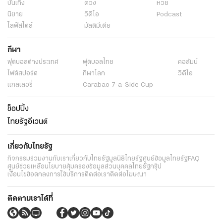
บันเทิง
ดวง
หวย
นิยาย
วิดีโอ
Podcast
ไลฟ์สไตล์
มัลติมีเดีย
กีฬา
ฟุตบอลต่่างประเทศ
ฟุตบอลไทย
คอลัมน์
ไฟต์สปอร์ต
กีฬาโลก
วิดีโอ
แกลเลอรี่
Carabao 7-a-Side Cup
ช็อปปิ้ง
ไทยรัฐอีเวนต์
เกี่ยวกับไทยรัฐ
กิจกรรม
ร่วมงานกับเรา
เกี่ยวกับไทยรัฐ
มูลนิธิไทยรัฐ
ศูนย์ข้อมูลไทยรัฐ
FAQ
ศูนย์ช่วยเหลือ
นโยบายคุ้มครองข้อมูลส่วนบุคคลไทยรัฐกรุ๊ป
เงื่อนไขข้อตกลงการใช้บริการ
ติดต่อเรา
ติดต่อโฆษณา
ติดตามเราได้ที่