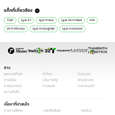
แท็กที่เกี่ยวข้อง
TGAT
tgat 67
tgat คะแนน
tgat ประกาศผล
ทปอ
ประกาศคะแนน
tgat คะแนนสูงสุด
tgat คะแนนออก
ข่าวการศึกษา
การศึกษา
ข่าวการศึกษาวันนี้
การศึกษาวันนี้
ประกาศผลสอบ tgat 66
ประกาศ ผล สอบ tgat 66 แบบ กระดาษ
ข่าว
พระราชสำนัก
ทั่วไทย
ในกระแส
การเมือง
นโยบายรัฐ
ต่างประเทศ
อาชญากรรม
ยานยนต์
ราคาทองคำ
ความยั่งยืน
เนื้อหาที่น่าสนใจ
รายงานพิเศษ
หนังสือพิมพ์
คอลัมน์