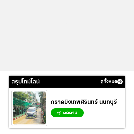
...
สรุปไทม์ไลน์
ดูทั้งหมด
กราดยิงเทพศิรินทร์ นนทบุรี
ติดตาม