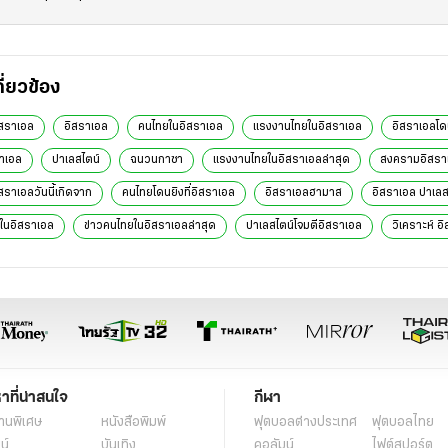
กี่ยวข้อง
สราเอล
อิสราเอล
คนไทยในอิสราเอล
แรงงานไทยในอิสราเอล
อิสราเอลโด
ราเอล
ปาเลสไตน์
ฉนวนกาซา
แรงงานไทยในอิสราเอลล่าสุด
สงครามอิสราเ
ราเอลวันนี้เกิดจาก
คนไทยโดนยิงที่อิสราเอล
อิสราเอลฮามาส
อิสราเอล ปาเลส
ในอิสราเอล
ข่าวคนไทยในอิสราเอลล่าสุด
ปาเลสไตน์โจมตีอิสราเอล
วิเคราะห์ อ
หาที่น่าสนใจ
กีฬา
านพิเศษ
หนังสือพิมพ์
ฟุตบอลต่่างประเทศ
ฟุตบอลไทย
น์
บันเทิง
คอลัมน์
ไฟต์สปอร์ต