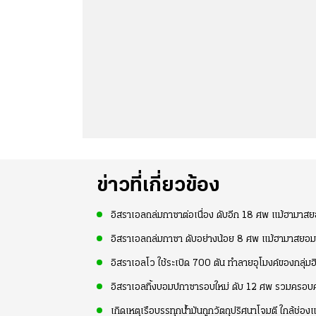
ข่าวที่เกี่ยวข้อง
อิสราเอลถล่มกาซาต่อเนื่อง ดับอีก 18 ศพ แม้ฮามาส
อิสราเอลถล่มกาซา ดับอย่างน้อย 8 ศพ แม้ฮามาสยอมร
อิสราเอลโว ใช้ระเบิด 700 ตัน ทำลายอุโมงค์ของกลุ่ม
อิสราเอลทิ้งบอมบ์กาซารอบใหม่ ดับ 12 ศพ รวมครอบคร
เกิดเหตุเรือบรรทุกน้ำมันถูกวัตถุปริศนาโจมตี ใกล้ช่อ