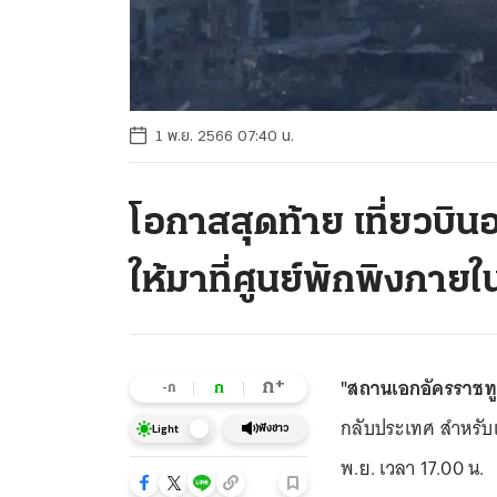
1 พ.ย. 2566 07:40 น.
โอกาสสุดท้าย เที่ยวบ
ให้มาที่ศูนย์พักพิงภายใน
"สถานเอกอัครราชทู
+
ก
ก
-ก
กลับประเทศ สำหรับเท
ฟังข่าว
Light
พ.ย. เวลา 17.00 น.