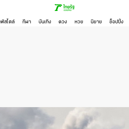
ลฟ์สไตล์
กีฬา
บันเทิง
ดวง
หวย
นิยาย
ช็อปปิ้ง