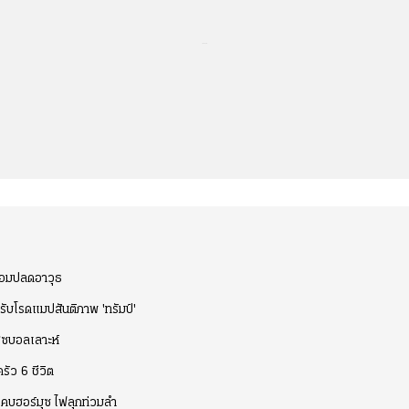
...
ยอมปลดอาวุธ
ับโรดแมปสันติภาพ 'ทรัมป์'
ฮิซบอลเลาะห์
ัว 6 ชีวิต
งแคบฮอร์มุซ ไฟลุกท่วมลำ