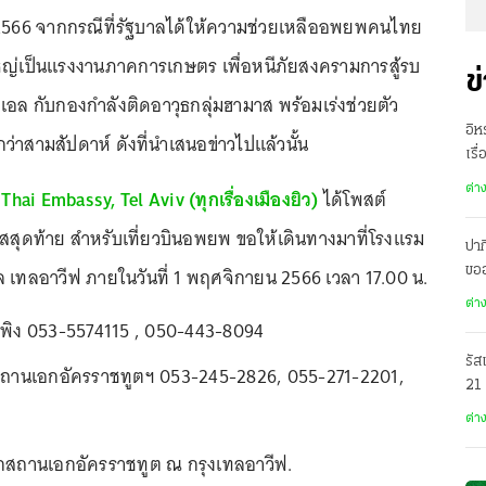
 2566 จากกรณีที่รัฐบาลได้ให้ความช่วยเหลืออพยพคนไทย
ใหญ่เป็นแรงงานภาคการเกษตร เพื่อหนีภัยสงครามการสู้รบ
ข
เอล กับกองกำลังติดอาวุธกลุ่มฮามาส พร้อมเร่งช่วยตัว
อิห
กว่าสามสัปดาห์ ดังที่นำเสนอข่าวไปแล้วนั้น
เรื
ต่า
Thai Embassy, Tel Aviv (ทุกเรื่องเมืองยิว)
ได้โพสต์
าสสุดท้าย สำหรับเที่ยวบินอพยพ ขอให้เดินทางมาที่โรงแรม
ปาก
ล เทลอาวีฟ ภายในวันที่ 1 พฤศจิกายน 2566 เวลา 17.00 น.
ขอ
เมื
ต่า
กพิง 053-5574115 , 050-443-8094
รัส
ถานเอกอัครราชทูตฯ 053-245-2826, 055-271-2201,
21
ต่า
กสถานเอกอัครราชทูต ณ กรุงเทลอาวีฟ.