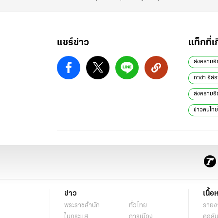
แชร์ข่าว
แท็กที่เ
สงครามอิ
กาซ่า อิส
สงครามอิส
ข่าวคนไทย
ข่าว
เนื้อ
พระราชสำนัก
ทั่วไทย
รายง
ในกระแส
การเมือง
คอลัม