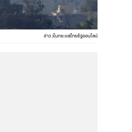
ข่าว
ในกระแส
ไทยรัฐออนไลน์
...