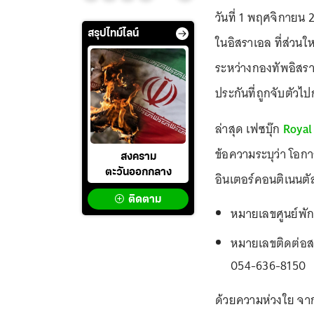
วันที่ 1 พฤศจิกายน
สรุปไทม์ไลน์
ในอิสราเอล ที่ส่วน
ระหว่างกองทัพอิสรา
ประกันที่ถูกจับตัวไป
ล่าสุด เฟซบุ๊ก
Royal 
ข้อความระบุว่า โอก
สงคราม
ตะวันออกกลาง
อินเตอร์คอนติเนนตั
ติดตาม
หมายเลขศูนย์พั
หมายเลขติดต่อส
054-636-8150
ด้วยความห่วงใย จา