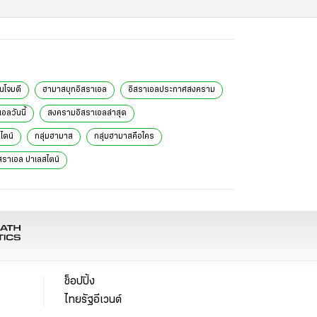
นโจมตี
ฮามาสบุกอิสราเอล
อิสราเอลประกาศสงคราม
อลวันนี้
สงครามอิสราเอลล่าสุด
ไตน์
กลุ่มฮามาส
กลุ่มฮามาสคือใคร
ิสราเอล ปาเลสไตน์
ช็อปปิ้ง
ไทยรัฐอีเวนต์