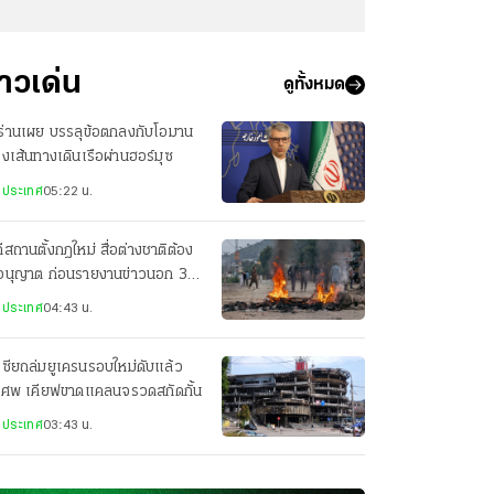
่าวเด่น
ดูทั้งหมด
ร่านเผย บรรลุข้อตกลงกับโอมาน
่องเส้นทางเดินเรือผ่านฮอร์มุซ
งประเทศ
05:22 น.
ีสถานตั้งกฎใหม่ สื่อต่างชาติต้อง
อนุญาต ก่อนรายงานข่าวนอก 3
องใหญ่
งประเทศ
04:43 น.
เซียถล่มยูเครนรอบใหม่ดับแล้ว
 ศพ เคียฟขาดแคลนจรวดสกัดกั้น
งประเทศ
03:43 น.