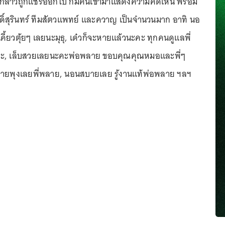
ังกล่าวถูกแชร์ออกไป ก็มีคนเข้ามาแสดงความคิดเห็น พร้อม
ดิ์สุรินทร์ ทีมสัตวแพทย์ และควาญ เป็นจำนวนมาก อาทิ นอ
ี้ยวตุ้ยๆ เลยนะมุธุ, เด๋วก็จะหายแล้วนะคะ ทุกคนดูแลพี่
ากๆคะ, เล็บสวยเลยนะคะพ่อพลาย ขอบคุณคุณหมอและพี่ๆ
พุงเลยพี่พลาย, นอนสบายเลย รู้งานแท้พ่อพลาย ฯลฯ