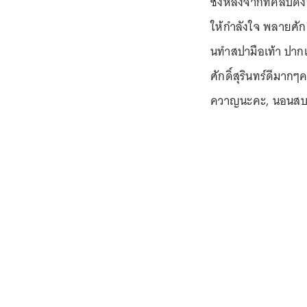
ซึ่งหลังจากที่คลิปด
ให้กำลังใจ พลายศัก
นทำสปามือเท้า ปากเค
ศักดิ์สุรินทร์ดีม
ควาญนะคะ, นอนสบาย