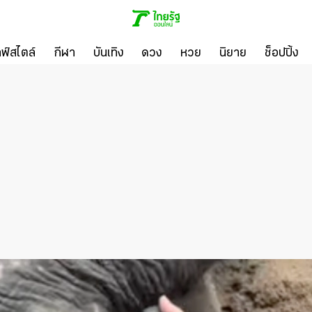
ลฟ์สไตล์
กีฬา
บันเทิง
ดวง
หวย
นิยาย
ช็อปปิ้ง