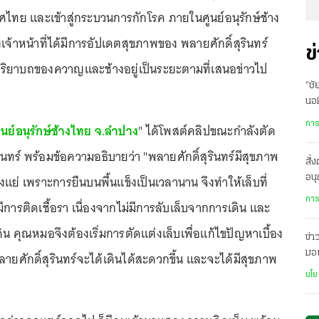
ไทย และเข้าสู่กระบวนการกักโรค ภายในศูนย์อนุรักษ์ช้าง
เจ้าหน้าที่ได้มีการอัปเดตสุขภาพของ พลายศักดิ์สุรินทร์
ข
ริยาบถของควาญและช้างอยู่เป็นระยะตามที่เสนอข่าวไป
“ชั
นอม
ชาต
การ
ูนย์อนุรักษ์ช้างไทย จ.ลำปาง
" ได้โพสต์คลิปขณะกำลังตัด
รินทร์ พร้อมข้อความอธิบายว่า "พลายศักดิ์สุรินทร์มีสุขภาพ
สั่
างแย่ เพราะการยืนบนพื้นแข็งเป็นเวลานาน จึงทำให้เล็บที่
อนุ
ศก
การ
ีการติดเชื้อรา เนื่องจากไม่มีการลับเล็บจากการเดิน และ
น คุณหมอจึงต้องเริ่มการตัดแต่งเล็บเพื่อแก้ไขปัญหาเบื้อง
ข่าว
มอ
พลายศักดิ์สุรินทร์จะได้เดินได้สะดวกขึ้น และจะได้มีสุขภาพ
ทุก
นโย