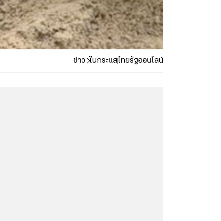
ข่าว
ในกระแส
ไทยรัฐออนไลน์
...