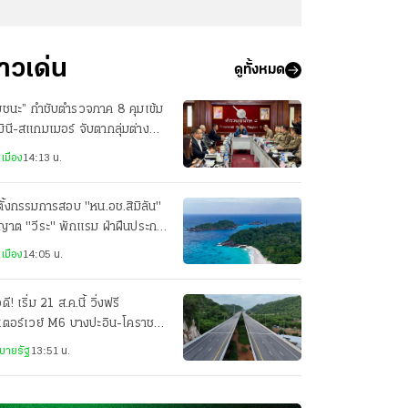
่าวเด่น
ดูทั้งหมด
ยชนะ” กำชับตำรวจภาค 8 คุมเข้ม
ินี-สแกมเมอร์ จับตากลุ่มต่าง
ิใช้ภูเก็ตเป็นฐานก่ออาชญากรรม
เมือง
14:13 น.
งตั้งกรรมการสอบ "หน.อช.สิมิลัน"
ญาต "วีระ" พักแรม ฝ่าฝืนประกา
รมฯ
เมือง
14:05 น.
ดี! เริ่ม 21 ส.ค.นี้ วิ่งฟรี
เตอร์เวย์ M6 บางปะอิน-โคราช
ศุกร์-อาทิตย์ ถึงสิ้นปี 69
บายรัฐ
13:51 น.