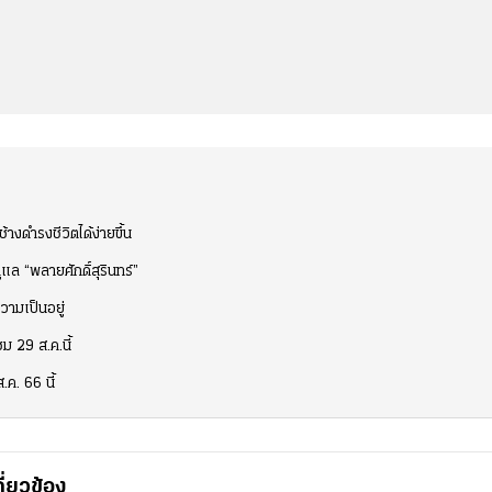
้างดำรงชีวิตได้ง่ายขึ้น
แล “พลายศักดิ์สุรินทร์”
วามเป็นอยู่
ชม 29 ส.ค.นี้
.ค. 66 นี้
กี่ยวข้อง