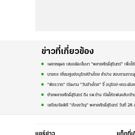
ข่าวที่เกี่ยวข้อง
เผยเหตุผล เสนอตัดเล็มงา "พลายศักดิ์สุรินทร์" เพื่อให้ช
นายกฯ เยี่ยมศูนย์อนุรักษ์ช้างไทย ลำปาง สอบถามการดู
"พัชรวาท" เปิดงาน "วันช้างไทย" จี้ อนุรักษ์-ยกระดับค
ย้ายพลายศักดิ์สุรินทร์ ถึง รพ.ช้าง เปิดให้แฟนคลับเข้า
เตรียมจัดพิธี "ฮ้องขวัญ" พลายศักดิ์สุรินทร์ วันที่ 28 ส
แชร์ข่าว
แท็กที่เ