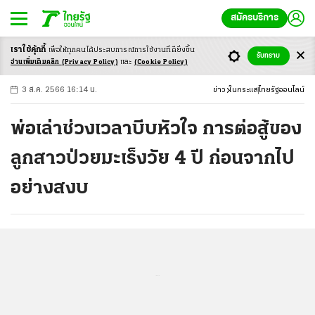
สมัครบริการ
เราใช้คุ้กกี้
เพื่อให้ทุกคนได้ประสบ
การณ์การใช้งานที่ดียิ่งขึ้น
+
ก
ก
-ก
รับทราบ
อ่านเพิ่มเติมคลิก
(Privacy Policy)
และ
(Cookie Policy)
3 ส.ค. 2566 16:14 น.
ข่าว
ในกระแส
ไทยรัฐออนไลน์
พ่อเล่าช่วงเวลาบีบหัวใจ การต่อสู้ของ
ลูกสาวป่วยมะเร็งวัย 4 ปี ก่อนจากไป
อย่างสงบ
...