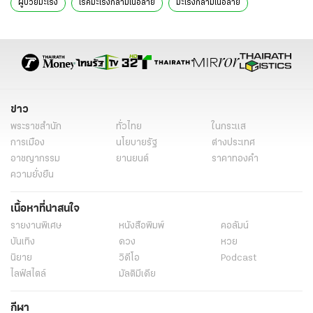
ผู้ป่วยมะเร็ง
โรคมะเร็งกล้ามเนื้อลาย
มะเร็งกล้ามเนื้อลาย
มะเร็งกล้ามเนื้อลาย อาการ
ข่าวโซเชียล
ข่าววันนี้
ไทยรัฐเปิดประเด็น
ข่าว
พระราชสำนัก
ทั่วไทย
ในกระแส
การเมือง
นโยบายรัฐ
ต่างประเทศ
อาชญากรรม
ยานยนต์
ราคาทองคำ
ความยั่งยืน
เนื้อหาที่น่าสนใจ
รายงานพิเศษ
หนังสือพิมพ์
คอลัมน์
บันเทิง
ดวง
หวย
นิยาย
วิดีโอ
Podcast
ไลฟ์สไตล์
มัลติมีเดีย
กีฬา