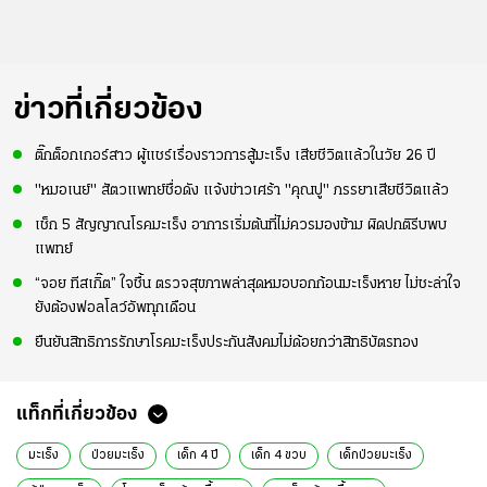
ข่าวที่เกี่ยวข้อง
ติ๊กต็อกเกอร์สาว ผู้แชร์เรื่องราวการสู้มะเร็ง เสียชีวิตแล้วในวัย 26 ปี
"หมอเนย์" สัตวแพทย์ชื่อดัง แจ้งข่าวเศร้า "คุณปู" ภรรยาเสียชีวิตแล้ว
เช็ก 5 สัญญาณโรคมะเร็ง อาการเริ่มต้นที่ไม่ควรมองข้าม ผิดปกติรีบพบ
แพทย์
“จอย ทีสเกิ๊ต” ใจชื้น ตรวจสุขภาพล่าสุดหมอบอกก้อนมะเร็งหาย ไม่ชะล่าใจ
ยังต้องฟอลโลว์อัพทุกเดือน
ยืนยันสิทธิการรักษาโรคมะเร็งประกันสังคมไม่ด้อยกว่าสิทธิบัตรทอง
แท็กที่เกี่ยวข้อง
มะเร็ง
ป่วยมะเร็ง
เด็ก 4 ปี
เด็ก 4 ขวบ
เด็กป่วยมะเร็ง