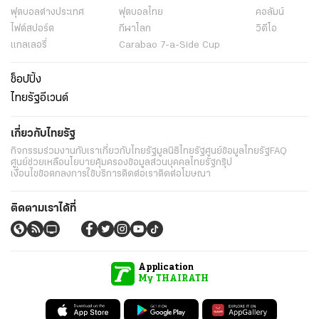
ฟุตบอลต่่างประเทศ
ฟุตบอลไทย
คอลัมน์
ไฟต์สปอร์ต
กีฬาโลก
วิดีโอ
แกลเลอรี่
Carabao 7-a-Side Cup
ช็อปปิ้ง
ไทยรัฐอีเวนต์
เกี่ยวกับไทยรัฐ
กิจกรรม
ร่วมงานกับเรา
เกี่ยวกับไทยรัฐ
มูลนิธิไทยรัฐ
ศูนย์ข้อมูลไทยรัฐ
FAQ
ศูนย์ช่วยเหลือ
นโยบายคุ้มครองข้อมูลส่วนบุคคลไทยรัฐกรุ๊ป
เงื่อนไขข้อตกลงการใช้บริการ
ติดต่อเรา
ติดต่อโฆษณา
ติดตามเราได้ที่
Application
My THAIRATH