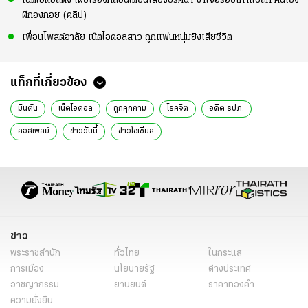
เน็ตไอดอลดัง เผยเรื่องหลอนได้ยินเสียงปริศนา ซ้ำเจอรอยเท้าแปลก คนโยง
ผีกองกอย (คลิป)
เพื่อนโพสต์อาลัย เน็ตไอดอลสาว ถูกแฟนหนุ่มยิงเสียชีวิต
แท็กที่เกี่ยวข้อง
มินตัน
เน็ตไอดอล
ถูกคุกคาม
โรคจิต
อดีต รปภ.
คอสเพลย์
ข่าววันนี้
ข่าวโซเชียล
ข่าว
พระราชสำนัก
ทั่วไทย
ในกระแส
การเมือง
นโยบายรัฐ
ต่างประเทศ
อาชญากรรม
ยานยนต์
ราคาทองคำ
ความยั่งยืน