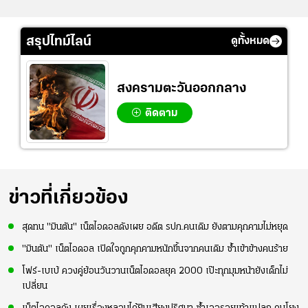
สรุปไทม์ไลน์
ดูทั้งหมด
สงครามตะวันออกกลาง
ติดตาม
ข่าวที่เกี่ยวข้อง
สุดทน "มินตัน" เน็ตไอดอลดังเผย อดีต รปภ.คนเดิม ยังตามคุกคามไม่หยุด
"มินตัน" เน็ตไอดอล เปิดใจถูกคุกคามหนักขึ้นจากคนเดิม ซ้ำเข้าข้างคนร้าย
โฟร์-เบเบ้ ควงคู่ย้อนวันวานเน็ตไอดอลยุค 2000 เป๊ะทุกมุมหน้ายังเด็กไม่
เปลี่ยน