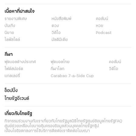
เนื้อหาที่น่าสนใจ
รายงานพิเศษ
หนังสือพิมพ์
คอลัมน์
บันเทิง
ดวง
หวย
นิยาย
วิดีโอ
Podcast
ไลฟ์สไตล์
มัลติมีเดีย
กีฬา
ฟุตบอลต่่างประเทศ
ฟุตบอลไทย
คอลัมน์
ไฟต์สปอร์ต
กีฬาโลก
วิดีโอ
แกลเลอรี่
Carabao 7-a-Side Cup
ช็อปปิ้ง
ไทยรัฐอีเวนต์
เกี่ยวกับไทยรัฐ
กิจกรรม
ร่วมงานกับเรา
เกี่ยวกับไทยรัฐ
มูลนิธิไทยรัฐ
ศูนย์ข้อมูลไทยรัฐ
FAQ
ศูนย์ช่วยเหลือ
นโยบายคุ้มครองข้อมูลส่วนบุคคลไทยรัฐกรุ๊ป
เงื่อนไขข้อตกลงการใช้บริการ
ติดต่อเรา
ติดต่อโฆษณา