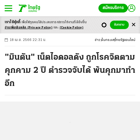
สมัครบริการ
เราใช้คุ้กกี้
เพื่อให้ทุกคนได้ประสบ
การณ์การใช้งานที่ดียิ่งขึ้น
+
ก
ก
-ก
รับทราบ
อ่านเพิ่มเติมคลิก
(Privacy Policy)
และ
(Cookie Policy)
18 เม.ย. 2566 22:31 น.
ข่าว
ในกระแส
ไทยรัฐออนไลน์
"มินตัน" เน็ตไอดอลดัง ถูกโรคจิตตาม
คุกคาม 2 ปี ตำรวจจับได้ พ้นคุกมาทำ
อีก
...