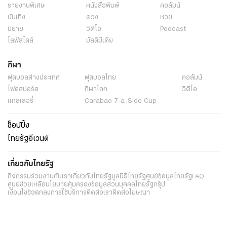
รายงานพิเศษ
หนังสือพิมพ์
คอลัมน์
บันเทิง
ดวง
หวย
นิยาย
วิดีโอ
Podcast
ไลฟ์สไตล์
มัลติมีเดีย
กีฬา
ฟุตบอลต่่างประเทศ
ฟุตบอลไทย
คอลัมน์
ไฟต์สปอร์ต
กีฬาโลก
วิดีโอ
แกลเลอรี่
Carabao 7-a-Side Cup
ช็อปปิ้ง
ไทยรัฐอีเวนต์
เกี่ยวกับไทยรัฐ
กิจกรรม
ร่วมงานกับเรา
เกี่ยวกับไทยรัฐ
มูลนิธิไทยรัฐ
ศูนย์ข้อมูลไทยรัฐ
FAQ
ศูนย์ช่วยเหลือ
นโยบายคุ้มครองข้อมูลส่วนบุคคลไทยรัฐกรุ๊ป
เงื่อนไขข้อตกลงการใช้บริการ
ติดต่อเรา
ติดต่อโฆษณา
ติดตามเราได้ที่