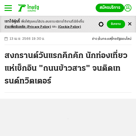
สมัครบริการ
เราใช้คุ้กกี้
เพื่อให้ทุกคนได้ประสบ
การณ์การใช้งานที่ดียิ่งขึ้น
+
ก
ก
-ก
รับทราบ
อ่านเพิ่มเติมคลิก
(Privacy Policy)
และ
(Cookie Policy)
13 เม.ย. 2566 19:30 น.
ข่าว
ในกระแส
ไทยรัฐออนไลน์
สงกรานต์วันแรกคึกคัก นักท่องเที่ยว
แห่เช็กอิน "ถนนข้าวสาร" จนติดเท
รนด์ทวิตเตอร์
...