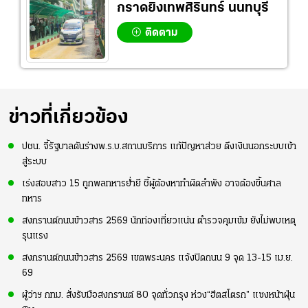
กราดยิงเทพศิรินทร์ นนทบุรี
ติดตาม
ข่าวที่เกี่ยวข้อง
ปชน. จี้รัฐบาลดันร่างพ.ร.บ.สถานบริการ แก้ปัญหาส่วย ดึงเงินนอกระบบเข้า
สู่ระบบ
เร่งสอบสาว 15 ถูกพลทหารย่ำยี ชี้ผู้ต้องหาทำผิดลำพัง อาจต้องขึ้นศาล
ทหาร
สงกรานต์ถนนข้าวสาร 2569 นักท่องเที่ยวแน่น ตำรวจคุมเข้ม ยังไม่พบเหตุ
รุนแรง
สงกรานต์ถนนข้าวสาร 2569 เขตพระนคร แจ้งปิดถนน 9 จุด 13-15 เม.ย.
69
ผู้ว่าฯ กทม. สั่งรับมือสงกรานต์ 80 จุดทั่วกรุง ห่วง“ฮีตสโตรก” แซงหน้าฝุ่น